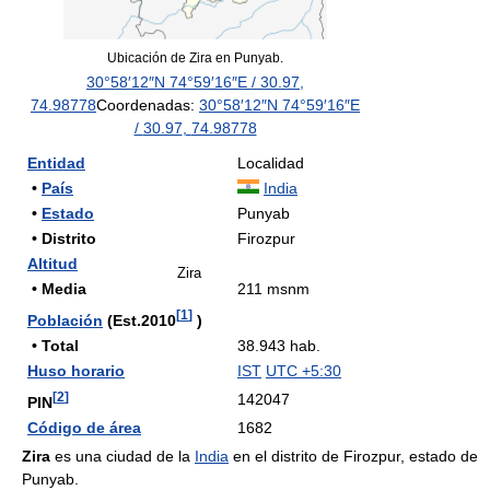
Ubicación de Zira en Punyab.
30°58′12″N
74°59′16″E
/
30.97
,
74.98778
Coordenadas:
30°58′12″N
74°59′16″E
/
30.97
,
74.98778
Entidad
Localidad
•
País
India
•
Estado
Punyab
• Distrito
Firozpur
Altitud
Zira
• Media
211 msnm
[
1
]
Población
(Est.2010
)
• Total
38.943 hab.
Huso horario
IST
UTC +5:30
[
2
]
142047
PIN
Código de área
1682
Zira
es una ciudad de la
India
en el distrito de Firozpur, estado de
Punyab.