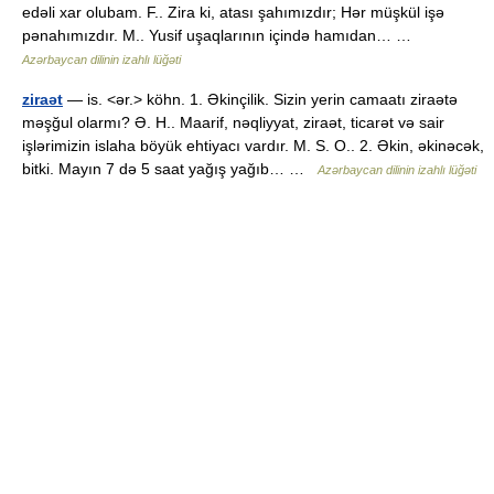
edəli xar olubam. F.. Zira ki, atası şahımızdır; Hər müşkül işə
pənahımızdır. M.. Yusif uşaqlarının içində hamıdan… …
Azərbaycan dilinin izahlı lüğəti
ziraət
— is. <ər.> köhn. 1. Əkinçilik. Sizin yerin camaatı ziraətə
məşğul olarmı? Ə. H.. Maarif, nəqliyyat, ziraət, ticarət və sair
işlərimizin islaha böyük ehtiyacı vardır. M. S. O.. 2. Əkin, əkinəcək,
bitki. Mayın 7 də 5 saat yağış yağıb… …
Azərbaycan dilinin izahlı lüğəti