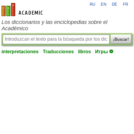
RU
EN
DE
FR
es-academic.com
Los diccionarios y las enciclopedias sobre el
Académico
¡Buscar!
interpretaciones
Traducciones
libros
Игры ⚽