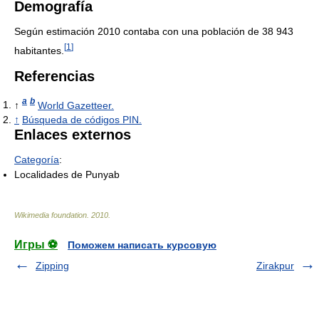
Demografía
Según estimación 2010 contaba con una población de 38 943
[
1
]
habitantes.
Referencias
a
b
↑
World Gazetteer.
↑
Búsqueda de códigos PIN.
Enlaces externos
Categoría
:
Localidades de Punyab
Wikimedia foundation
.
2010
.
Игры ⚽
Поможем написать курсовую
Zipping
Zirakpur