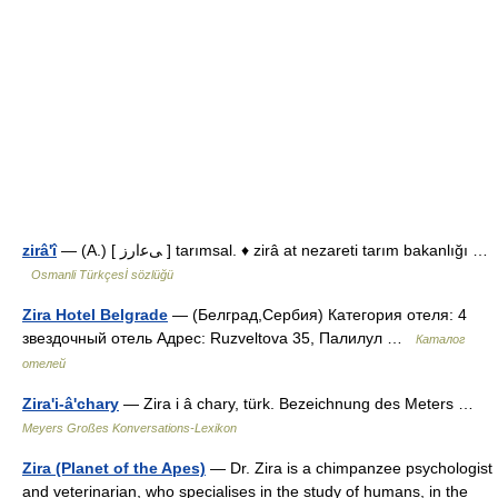
zirâ'î
— (A.) [ ﯽﻋارز ] tarımsal. ♦ zirâ at nezareti tarım bakanlığı …
Osmanli Türkçesİ sözlüğü
Zira Hotel Belgrade
— (Белград,Сербия) Категория отеля: 4
звездочный отель Адрес: Ruzveltova 35, Палилул …
Каталог
отелей
Zira'i-â'chary
— Zira i â chary, türk. Bezeichnung des Meters …
Meyers Großes Konversations-Lexikon
Zira (Planet of the Apes)
— Dr. Zira is a chimpanzee psychologist
and veterinarian, who specialises in the study of humans, in the