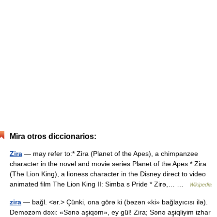
Mira otros diccionarios:
Zira
— may refer to:* Zira (Planet of the Apes), a chimpanzee
character in the novel and movie series Planet of the Apes * Zira
(The Lion King), a lioness character in the Disney direct to video
animated film The Lion King II: Simba s Pride * Zirə,… …
Wikipedia
zira
— bağl. <ər.> Çünki, ona görə ki (bəzən «ki» bağlayıcısı ilə).
Deməzəm dəxi: «Sənə aşiqəm», ey gül! Zira; Sənə aşiqliyim izhar