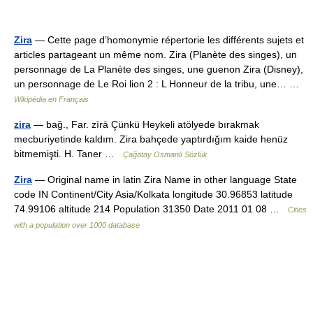
Zira
— Cette page d’homonymie répertorie les différents sujets et
articles partageant un même nom. Zira (Planète des singes), un
personnage de La Planète des singes, une guenon Zira (Disney),
un personnage de Le Roi lion 2 : L Honneur de la tribu, une… …
Wikipédia en Français
zira
— bağ., Far. zīrā Çünkü Heykeli atölyede bırakmak
mecburiyetinde kaldım. Zira bahçede yaptırdığım kaide henüz
bitmemişti. H. Taner …
Çağatay Osmanlı Sözlük
Zira
— Original name in latin Zira Name in other language State
code IN Continent/City Asia/Kolkata longitude 30.96853 latitude
74.99106 altitude 214 Population 31350 Date 2011 01 08 …
Cities
with a population over 1000 database