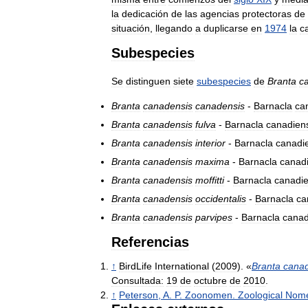
la
dedicación
de
las
agencias
protectoras
de
situación
,
llegando
a
duplicarse
en
1974
la
c
Subespecies
Se
distinguen
siete
subespecies
de
Branta
c
Branta
canadensis
canadensis
-
Barnacla
ca
Branta
canadensis
fulva
-
Barnacla
canadien
Branta
canadensis
interior
-
Barnacla
canadi
Branta
canadensis
maxima
-
Barnacla
canad
Branta
canadensis
moffitti
-
Barnacla
canadi
Branta
canadensis
occidentalis
-
Barnacla
ca
Branta
canadensis
parvipes
-
Barnacla
canad
Referencias
↑
BirdLife
International
(
2009
). «
Branta
canad
Consultada:
19
de
octubre
de
2010
.
↑
Peterson
,
A
.
P
.
Zoonomen
.
Zoological
Nome