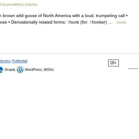
ščių pavadinimų žodynas
rown wild goose of North America with a loud, trumpeting call •
se • Derivationally related forms: ↑honk (for: ↑honker) …
Useful
técnico
,
Publicidad
18+
Drupal,
WordPress, MODx.