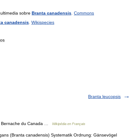
ultimedia
sobre
Branta
canadensis
.
Commons
ta
canadensis
.
Wikispecies
os
Branta leucopsis
a Bernache du Canada …
Wikipédia en Français
ns (Branta canadensis) Systematik Ordnung: Gänsevögel