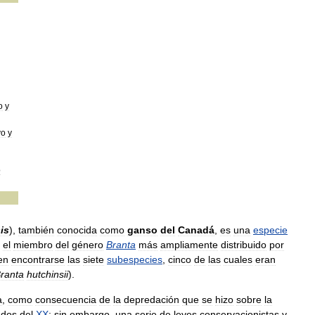
o
y
vo
y
o
is
),
también
conocida
como
ganso
del
Canadá
,
es
una
especie
el
miembro
del
género
Branta
más
ampliamente
distribuido
por
en
encontrarse
las
siete
subespecies
,
cinco
de
las
cuales
eran
ranta
hutchinsii
).
a
,
como
consecuencia
de
la
depredación
que
se
hizo
sobre
la
ados
del
XX
;
sin
embargo
,
una
serie
de
leyes
conservacionistas
y