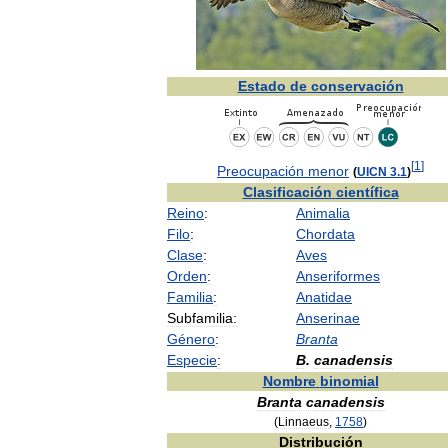
Estado
de
conservación
[
1
]
Preocupación
menor
(
UICN
3
.
1
)
Clasificación
científica
Reino
:
Animalia
Filo
:
Chordata
Clase
:
Aves
Orden
:
Anseriformes
Familia
:
Anatidae
Subfamilia:
Anserinae
Género
:
Branta
Especie
:
B
.
canadensis
Nombre
binomial
Branta
canadensis
(
Linnaeus
,
1758
)
Distribución