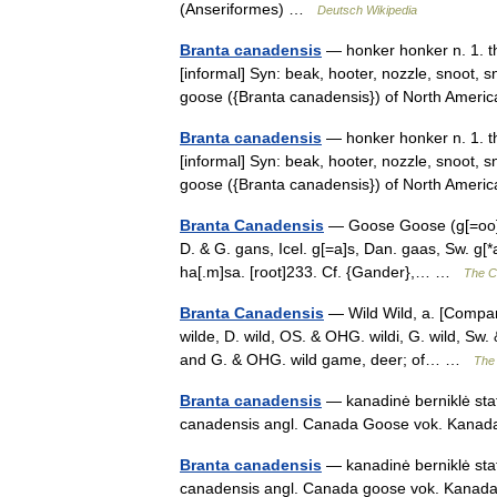
(Anseriformes) …
Deutsch Wikipedia
Branta canadensis
— honker honker n. 1. th
[informal] Syn: beak, hooter, nozzle, snoot,
goose ({Branta canadensis}) of North Ame
Branta canadensis
— honker honker n. 1. th
[informal] Syn: beak, hooter, nozzle, snoot,
goose ({Branta canadensis}) of North Ame
Branta Canadensis
— Goose Goose (g[=oo]s), 
D. & G. gans, Icel. g[=a]s, Dan. gaas, Sw. g[*a
ha[.m]sa. [root]233. Cf. {Gander},… …
The Co
Branta Canadensis
— Wild Wild, a. [Compar. 
wilde, D. wild, OS. & OHG. wildi, G. wild, Sw. & 
and G. & OHG. wild game, deer; of… …
The 
Branta canadensis
— kanadinė berniklė statu
canadensis angl. Canada Goose vok. Kan
Branta canadensis
— kanadinė berniklė statu
canadensis angl. Canada goose vok. Kanadag