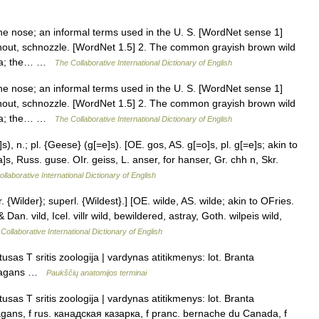
e nose; an informal terms used in the U. S. [WordNet sense 1]
 snout, schnozzle. [WordNet 1.5] 2. The common grayish brown wild
rica; the… …
The Collaborative International Dictionary of English
e nose; an informal terms used in the U. S. [WordNet sense 1]
 snout, schnozzle. [WordNet 1.5] 2. The common grayish brown wild
rica; the… …
The Collaborative International Dictionary of English
n.; pl. {Geese} (g[=e]s). [OE. gos, AS. g[=o]s, pl. g[=e]s; akin to
]s, Russ. guse. OIr. geiss, L. anser, for hanser, Gr. chh n, Skr.
llaborative International Dictionary of English
{Wilder}; superl. {Wildest}.] [OE. wilde, AS. wilde; akin to OFries.
Dan. vild, Icel. villr wild, bewildered, astray, Goth. wilpeis wild,
Collaborative International Dictionary of English
sas T sritis zoologija | vardynas atitikmenys: lot. Branta
adagans …
Paukščių anatomijos terminai
sas T sritis zoologija | vardynas atitikmenys: lot. Branta
ans, f rus. канадская казарка, f pranc. bernache du Canada, f