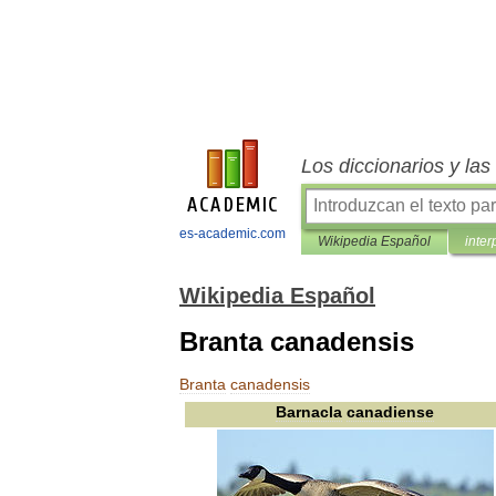
Los diccionarios y la
es-academic.com
Wikipedia Español
inter
Wikipedia Español
Branta canadensis
Branta
canadensis
Barnacla
canadiense