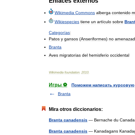
Enlaces
externos
Wikimedia
Commons
alberga
contenido
m
Wikiespecies
tiene
un
artículo
sobre
Bran
Categorías
:
Patos
y
gansos
(
Anseriformes
)
no
amenazad
Branta
Aves
migratorias
del
hemisferio
occidental
Wikimedia
foundation
.
2010
.
Игры ⚽
Поможем написать курсовую
Branta
Mira otros diccionarios:
Branta canadensis
— Bernache du Canad
Branta canadensis
— Kanadagans Kanadaga