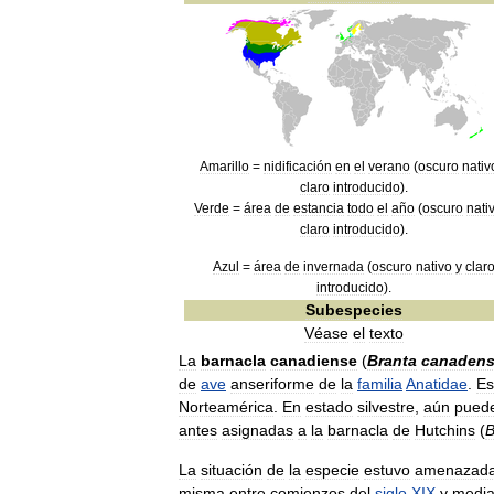
Amarillo
=
nidificación
en
el
verano
(
oscuro
nativ
claro
introducido
).
Verde
=
área
de
estancia
todo
el
año
(
oscuro
nati
claro
introducido
).
Azul
=
área
de
invernada
(
oscuro
nativo
y
clar
introducido
).
Subespecies
Véase
el
texto
La
barnacla
canadiense
(
Branta
canadens
de
ave
anseriforme
de
la
familia
Anatidae
.
Es
Norteamérica
.
En
estado
silvestre
,
aún
pued
antes
asignadas
a
la
barnacla
de
Hutchins
(
B
La
situación
de
la
especie
estuvo
amenazad
misma
entre
comienzos
del
siglo
XIX
y
medi