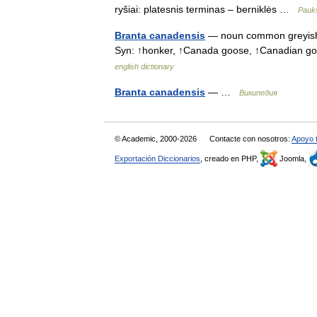
ryšiai: platesnis terminas – berniklės …
Pauk
Branta canadensis
— noun common greyish b
Syn: ↑honker, ↑Canada goose, ↑Canadian goo
english dictionary
Branta canadensis
— …
Википедия
© Academic, 2000-2026
Contacte con nosotros:
Apoyo 
Exportación Diccionarios
, creado en PHP,
Joomla,