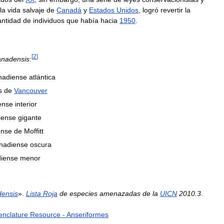
la
vida
salvaje
de
Canadá
y
Estados
Unidos
,
logró
revertir
la
antidad
de
individuos
que
había
hacia
1950
.
[
2
]
anadensis
:
nadiense
atlántica
s
de
Vancouver
ense
interior
iense
gigante
ense
de
Moffitt
nadiense
oscura
iense
menor
ensis
».
Lista
Roja
de
especies
amenazadas
de
la
UICN
2010
.
3
.
nclature
Resource
-
Anseriformes