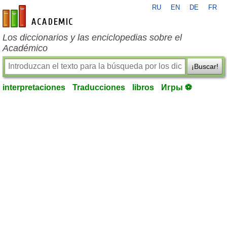
RU
EN
DE
FR
es-academic.com
Los diccionarios y las enciclopedias sobre el
Académico
¡Buscar!
interpretaciones
Traducciones
libros
Игры ⚽