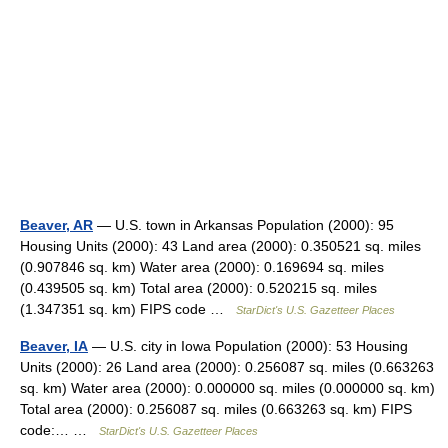
Beaver, AR
— U.S. town in Arkansas Population (2000): 95
Housing Units (2000): 43 Land area (2000): 0.350521 sq. miles
(0.907846 sq. km) Water area (2000): 0.169694 sq. miles
(0.439505 sq. km) Total area (2000): 0.520215 sq. miles
(1.347351 sq. km) FIPS code …
StarDict's U.S. Gazetteer Places
Beaver, IA
— U.S. city in Iowa Population (2000): 53 Housing
Units (2000): 26 Land area (2000): 0.256087 sq. miles (0.663263
sq. km) Water area (2000): 0.000000 sq. miles (0.000000 sq. km)
Total area (2000): 0.256087 sq. miles (0.663263 sq. km) FIPS
code:… …
StarDict's U.S. Gazetteer Places