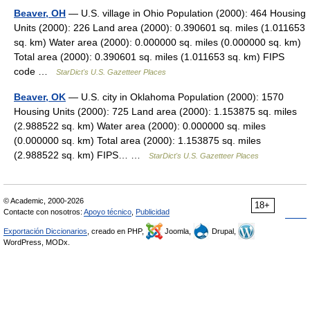
Beaver, OH
— U.S. village in Ohio Population (2000): 464 Housing
Units (2000): 226 Land area (2000): 0.390601 sq. miles (1.011653
sq. km) Water area (2000): 0.000000 sq. miles (0.000000 sq. km)
Total area (2000): 0.390601 sq. miles (1.011653 sq. km) FIPS
code …
StarDict's U.S. Gazetteer Places
Beaver, OK
— U.S. city in Oklahoma Population (2000): 1570
Housing Units (2000): 725 Land area (2000): 1.153875 sq. miles
(2.988522 sq. km) Water area (2000): 0.000000 sq. miles
(0.000000 sq. km) Total area (2000): 1.153875 sq. miles
(2.988522 sq. km) FIPS… …
StarDict's U.S. Gazetteer Places
© Academic, 2000-2026
18+
Contacte con nosotros:
Apoyo técnico
,
Publicidad
Exportación Diccionarios
, creado en PHP,
Joomla,
Drupal,
WordPress, MODx.