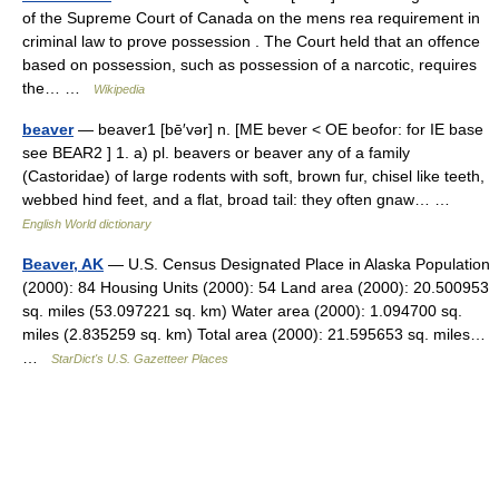
of the Supreme Court of Canada on the mens rea requirement in
criminal law to prove possession . The Court held that an offence
based on possession, such as possession of a narcotic, requires
the… …
Wikipedia
beaver
— beaver1 [bē′vər] n. [ME bever < OE beofor: for IE base
see BEAR2 ] 1. a) pl. beavers or beaver any of a family
(Castoridae) of large rodents with soft, brown fur, chisel like teeth,
webbed hind feet, and a flat, broad tail: they often gnaw… …
English World dictionary
Beaver, AK
— U.S. Census Designated Place in Alaska Population
(2000): 84 Housing Units (2000): 54 Land area (2000): 20.500953
sq. miles (53.097221 sq. km) Water area (2000): 1.094700 sq.
miles (2.835259 sq. km) Total area (2000): 21.595653 sq. miles…
…
StarDict's U.S. Gazetteer Places