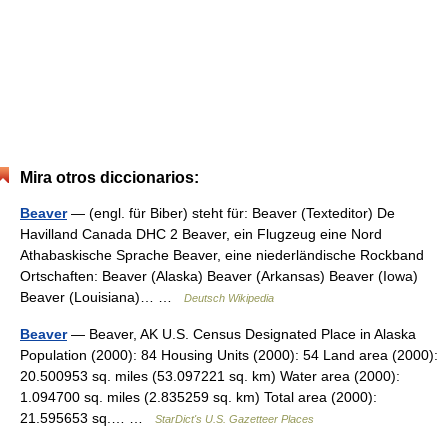
Mira otros diccionarios:
Beaver
— (engl. für Biber) steht für: Beaver (Texteditor) De
Havilland Canada DHC 2 Beaver, ein Flugzeug eine Nord
Athabaskische Sprache Beaver, eine niederländische Rockband
Ortschaften: Beaver (Alaska) Beaver (Arkansas) Beaver (Iowa)
Beaver (Louisiana)… …
Deutsch Wikipedia
Beaver
— Beaver, AK U.S. Census Designated Place in Alaska
Population (2000): 84 Housing Units (2000): 54 Land area (2000):
20.500953 sq. miles (53.097221 sq. km) Water area (2000):
1.094700 sq. miles (2.835259 sq. km) Total area (2000):
21.595653 sq.… …
StarDict's U.S. Gazetteer Places