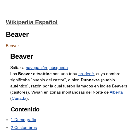
Wikipedia Español
Beaver
Beaver
Beaver
Saltar a
navegación
,
búsqueda
Los
Beaver
o
tsattine
son una tribu
na-dené
, cuyo nombre
significaba “pueblo del castor”, o bien
Dunne-za
(pueblo
auténtico), razón por la cual fueron llamados en inglés Beavers
(castores). Vivían en zonas montañosas del Norte de
Alberta
(
Canadá
).
Contenido
1
Demografía
2
Costumbres