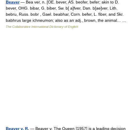
Beaver
— Bea ver, n. [OE. bever, AS. beofer, befer; akin to D.
bever, OHG. bibar, G. biber, Sw. b[ a]fver, Dan. b[ae]ver, Lith.
bebru, Russ. bobr , Gael. beabhar, Corn. befer, L. fiber, and Skr.
babhrus large ichneumon; also as an adj., brown, the animal… …
The Collaborative International Dictionary of English
Beaver v. R.
— Beaver v. The Queen [1957] is a leading decision