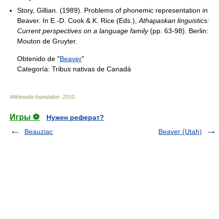
Story, Gillian. (1989). Problems of phonemic representation in
Beaver. In E.-D. Cook & K. Rice (Eds.),
Athapaskan linguistics:
Current perspectives on a language family
(pp. 63-98). Berlin:
Mouton de Gruyter.
Obtenido de "
Beaver
"
Categoría:
Tribus nativas de Canadá
Wikimedia foundation
.
2010
.
Игры ⚽
Нужен реферат?
Beauziac
Beaver (Utah)