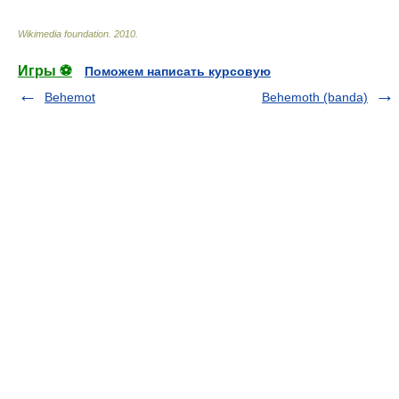
Wikimedia foundation
.
2010
.
Игры ⚽
Поможем написать курсовую
Behemot
Behemoth (banda)