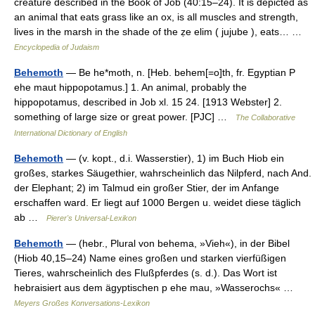
creature described in the Book of Job (40:15–24). It is depicted as
an animal that eats grass like an ox, is all muscles and strength,
lives in the marsh in the shade of the ẓe elim ( jujube ), eats… …
Encyclopedia of Judaism
Behemoth
— Be he*moth, n. [Heb. behem[=o]th, fr. Egyptian P
ehe maut hippopotamus.] 1. An animal, probably the
hippopotamus, described in Job xl. 15 24. [1913 Webster] 2.
something of large size or great power. [PJC] …
The Collaborative
International Dictionary of English
Behemoth
— (v. kopt., d.i. Wasserstier), 1) im Buch Hiob ein
großes, starkes Säugethier, wahrscheinlich das Nilpferd, nach And.
der Elephant; 2) im Talmud ein großer Stier, der im Anfange
erschaffen ward. Er liegt auf 1000 Bergen u. weidet diese täglich
ab …
Pierer's Universal-Lexikon
Behemoth
— (hebr., Plural von behema, »Vieh«), in der Bibel
(Hiob 40,15–24) Name eines großen und starken vierfüßigen
Tieres, wahrscheinlich des Flußpferdes (s. d.). Das Wort ist
hebraisiert aus dem ägyptischen p ehe mau, »Wasserochs« …
Meyers Großes Konversations-Lexikon