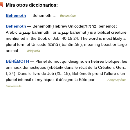
Mira otros diccionarios:
Behemoth
— Behemoth …
Википедия
Behemoth
— Behemoth(Hebrew Unicode|בהמות, behemot ;
Arabic بهيموث bahīmūth , or بهموت bahamūt ) is a biblical creature
mentioned in the Book of Job, 40:15 24. The word is most likely a
plural form of Unicode|בהמה ( bəhēmāh ), meaning beast or large
animal …
Wikipedia
BÉHÉMOTH
— Pluriel du mot qui désigne, en hébreu biblique, les
animaux domestiques («bétail» dans le récit de la Création, Gen.,
I, 24). Dans le livre de Job (XL, 15), Béhémoth prend l’allure d’un
pluriel intensif et mythique: il désigne la Bête par… …
Encyclopédie
Universelle