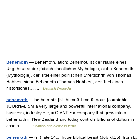
Behemoth
— Behemoth, auch: Behemot, ist der Name eines
Ungeheuers der jüdisch christlichen Mythologie, siehe Behemoth
(Mythologie), der Titel einer politischen Streitschrift von Thomas
Hobbes, siehe Behemoth (Thomas Hobbes), der Titel eines
historisches… …
Deutsch Wikipedia
behemoth
— be‧he‧moth [bˈhiːmɒθ ǁ mɑːθ] noun [countable]
JOURNALISM a very large and powerful international company,
business, industry etc; = GIANT: • a company that grew into a
behemoth in New Zealand and today controls billions of dollars in
assets… …
Financial and business terms
behemoth
— (n.) late 14c., huge biblical beast (Job xl.15), from L.