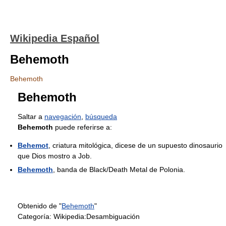
Wikipedia Español
Behemoth
Behemoth
Behemoth
Saltar a
navegación
,
búsqueda
Behemoth
puede referirse a:
Behemot
, criatura mitológica, dicese de un supuesto dinosaurio
que Dios mostro a Job.
Behemoth
, banda de Black/Death Metal de Polonia.
Obtenido de "
Behemoth
"
Categoría:
Wikipedia:Desambiguación