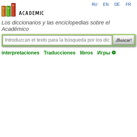
RU
EN
DE
FR
es-academic.com
Los diccionarios y las enciclopedias sobre el
Académico
¡Buscar!
interpretaciones
Traducciones
libros
Игры ⚽