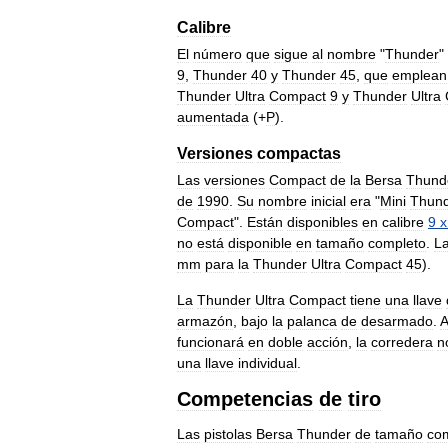
Calibre
El
número
que
sigue
al
nombre
"
Thunder
"
9
,
Thunder
40
y
Thunder
45
,
que
emplean
Thunder
Ultra
Compact
9
y
Thunder
Ultra
aumentada
(+
P
).
Versiones
compactas
Las
versiones
Compact
de
la
Bersa
Thund
de
1990
.
Su
nombre
inicial
era
"
Mini
Thun
Compact
".
Están
disponibles
en
calibre
9
x
no
está
disponible
en
tamaño
completo
.
L
mm
para
la
Thunder
Ultra
Compact
45
).
La
Thunder
Ultra
Compact
tiene
una
llave
armazón
,
bajo
la
palanca
de
desarmado
.
A
funcionará
en
doble
acción
,
la
corredera
n
una
llave
individual
.
Competencias
de
tiro
Las
pistolas
Bersa
Thunder
de
tamaño
co