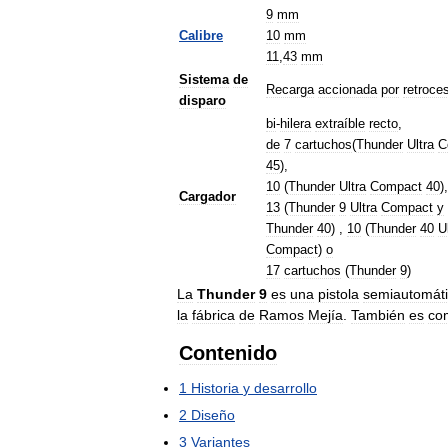
9
mm
Calibre
10
mm
11
,
43
mm
Sistema
de
Recarga
accionada
por
retroce
disparo
bi
-
hilera
extraíble
recto
,
de
7
cartuchos
(
Thunder
Ultra
C
45
),
10
(
Thunder
Ultra
Compact
40
),
Cargador
13
(
Thunder
9
Ultra
Compact
y
Thunder
40
) ,
10
(
Thunder
40
U
Compact
)
o
17
cartuchos
(
Thunder
9
)
La
Thunder
9
es
una
pistola
semiautomát
la
fábrica
de
Ramos
Mejía
.
También
es
co
Contenido
1
Historia
y
desarrollo
2
Diseño
3
Variantes