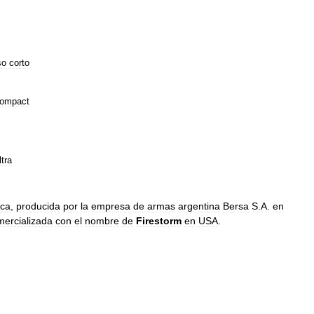
so
corto
ompact
ltra
ica
,
producida
por
la
empresa
de
armas
argentina
Bersa
S
.
A
.
en
mercializada
con
el
nombre
de
Firestorm
en
USA
.