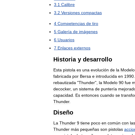
3
.
1
Calibre
3
.
2
Versiones
compactas
4
Competencias
de
tiro
5
Galería
de
imágenes
6
Usuarios
7
Enlaces
externos
Historia
y
desarrollo
Esta
pistola
es
una
evolución
de
la
Modelo
fabricada
por
Bersa
e
introducida
en
1990
rebautizada
"
Thunder
",
la
Modelo
90
fue
m
decocker
,
un
sistema
de
puntería
mejorad
capacidad
.
Es
entonces
cuando
se
transf
Thunder
.
Diseño
La
Thunder
9
tiene
poco
en
común
con
la
Thunder
más
pequeñas
son
pistolas
accio