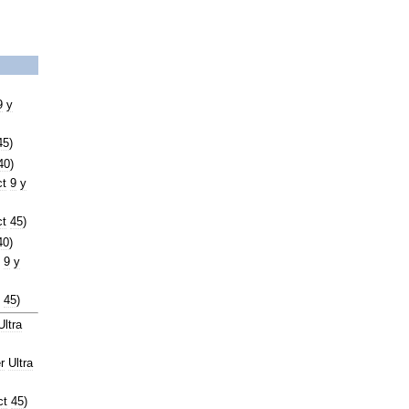
9
y
45
)
40
)
t
9
y
t
45
)
40
)
9
y
45
)
Ultra
r
Ultra
ct
45
)