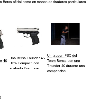
m
Bersa
oficial
como
en
manos
de
tiradores
particulares
.
Un
tirador
IPSC
del
Una
Bersa
Thunder
45
Team
Bersa
,
con
una
er
40
Ultra
Compact
,
con
Thunder
40
durante
una
acabado
Duo
Tone
.
competición
.
)