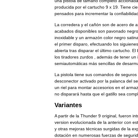
una
pistola
de
tamaño
completo
accionad
producida
por
el
cartucho
9
x
19
.
Tiene
cie
pensados
para
incrementar
la
confiabilida
La
corredera
y
el
cañón
son
de
acero
de
a
acabados
disponibles
son
pavonado
negr
inoxidable
y
un
armazón
color
negro
satin
el
primer
disparo
,
efectuando
los
siguiene
abierta
tras
disparar
el
último
cartucho
.
El
los
tiradores
zurdos
,
además
de
tener
un
semiautomáticas
más
sencillas
de
desarm
La
pistola
tiene
sus
comandos
de
seguros
desconector
activado
por
la
palanca
del
se
un
riel
para
montar
accesorios
en
el
arma
no
disparará
hasta
que
el
gatillo
sea
comp
Variantes
A
partir
de
la
Thunder
9
original
,
fueron
in
version
evolucionada
de
la
anterior
con
es
y
otras
mejoras
técnicas
surgidas
de
la
exp
dotación
en
numerosas
fuerzas
de
seguri