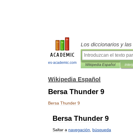
Los diccionarios y la
es-academic.com
Wikipedia Español
inter
Wikipedia Español
Bersa Thunder 9
Bersa
Thunder
9
Bersa
Thunder
9
Saltar
a
navegación
,
búsqueda