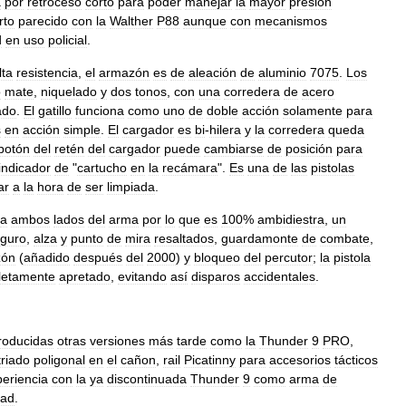
a
por
retroceso
corto
para
poder
manejar
la
mayor
presión
rto
parecido
con
la
Walther
P88
aunque
con
mecanismos
d
en
uso
policial
.
lta
resistencia
,
el
armazón
es
de
aleación
de
aluminio
7075
.
Los
o
mate
,
niquelado
y
dos
tonos
,
con
una
corredera
de
acero
ado
.
El
gatillo
funciona
como
uno
de
doble
acción
solamente
para
s
en
acción
simple
.
El
cargador
es
bi
-
hilera
y
la
corredera
queda
botón
del
retén
del
cargador
puede
cambiarse
de
posición
para
indicador
de
"
cartucho
en
la
recámara
".
Es
una
de
las
pistolas
ar
a
la
hora
de
ser
limpiada
.
a
ambos
lados
del
arma
por
lo
que
es
100
%
ambidiestra
,
un
guro
,
alza
y
punto
de
mira
resaltados
,
guardamonte
de
combate
,
zón
(
añadido
después
del
2000
)
y
bloqueo
del
percutor
;
la
pistola
letamente
apretado
,
evitando
así
disparos
accidentales
.
troducidas
otras
versiones
más
tarde
como
la
Thunder
9
PRO
,
triado
poligonal
en
el
cañon
,
rail
Picatinny
para
accesorios
tácticos
eriencia
con
la
ya
discontinuada
Thunder
9
como
arma
de
dad
.