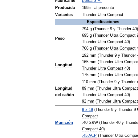
Fabricante
Bersa
S
.
A
.
Producida
1995
-
al
presente
Variantes
Thunder
Ultra
Compact
Especificaciones
794
g
(
Thunder
9
y
Thunder
40
)
695
g
(
Thunder
Ultra
Compact
Peso
Thunder
Ultra
Compact
40
)
766
g
(
Thunder
Ultra
Compact
192
mm
(
Thunder
9
y
Thunder
165
mm
(
Thunder
Ultra
Compac
Longitud
Thunder
Ultra
Compact
40
)
175
mm
(
Thunder
Ultra
Compac
110
mm
(
Thunder
9
y
Thunder
Longitud
89
mm
(
Thunder
Ultra
Compact
del
cañón
Thunder
Ultra
Compact
40
)
92
mm
(
Thunder
Ultra
Compact
9
x
19
(
Thunder
9
y
Thunder
9
Compact
Munición
.
40
S
&
W
(
Thunder
40
y
Thunde
Compact
40
)
.
45
ACP
(
Thunder
Ultra
Compa