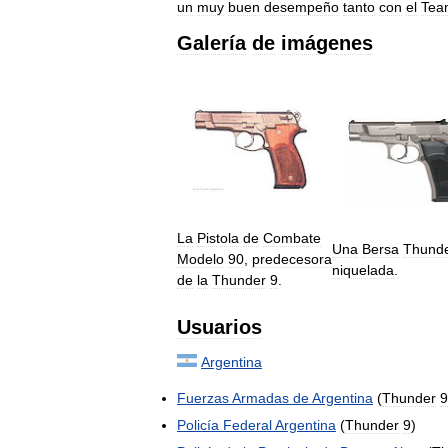
un
muy
buen
desempeño
tanto
con
el
Tea
Galería
de
imágenes
La
Pistola
de
Combate
Una
Bersa
Thund
Modelo
90
,
predecesora
niquelada
.
de
la
Thunder
9
.
Usuarios
Argentina
Fuerzas
Armadas
de
Argentina
(
Thunder
9
Policía
Federal
Argentina
(
Thunder
9
)