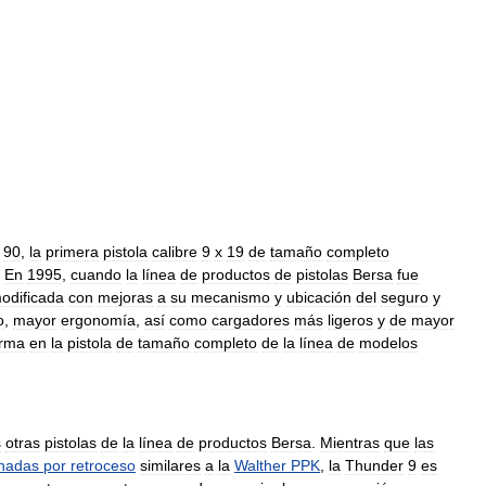
90
,
la
primera
pistola
calibre
9
x
19
de
tamaño
completo
.
En
1995
,
cuando
la
línea
de
productos
de
pistolas
Bersa
fue
odificada
con
mejoras
a
su
mecanismo
y
ubicación
del
seguro
y
o
,
mayor
ergonomía
,
así
como
cargadores
más
ligeros
y
de
mayor
orma
en
la
pistola
de
tamaño
completo
de
la
línea
de
modelos
s
otras
pistolas
de
la
línea
de
productos
Bersa
.
Mientras
que
las
nadas
por
retroceso
similares
a
la
Walther
PPK
,
la
Thunder
9
es