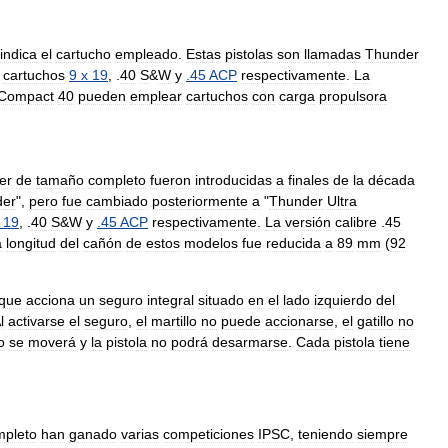
indica
el
cartucho
empleado
.
Estas
pistolas
son
llamadas
Thunder
cartuchos
9
x
19
, .
40
S
&
W
y
.
45
ACP
respectivamente
.
La
Compact
40
pueden
emplear
cartuchos
con
carga
propulsora
er
de
tamaño
completo
fueron
introducidas
a
finales
de
la
década
der
",
pero
fue
cambiado
posteriormente
a
"
Thunder
Ultra
19
, .
40
S
&
W
y
.
45
ACP
respectivamente
.
La
versión
calibre
.
45
a
longitud
del
cañón
de
estos
modelos
fue
reducida
a
89
mm
(
92
que
acciona
un
seguro
integral
situado
en
el
lado
izquierdo
del
l
activarse
el
seguro
,
el
martillo
no
puede
accionarse
,
el
gatillo
no
o
se
moverá
y
la
pistola
no
podrá
desarmarse
.
Cada
pistola
tiene
mpleto
han
ganado
varias
competiciones
IPSC
,
teniendo
siempre