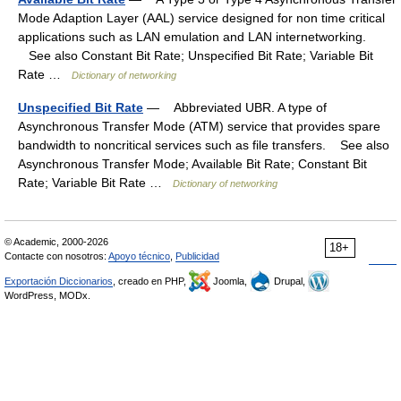
Mode Adaption Layer (AAL) service designed for non time critical
applications such as LAN emulation and LAN internetworking.
See also Constant Bit Rate; Unspecified Bit Rate; Variable Bit
Rate …
Dictionary of networking
Unspecified Bit Rate
— Abbreviated UBR. A type of
Asynchronous Transfer Mode (ATM) service that provides spare
bandwidth to noncritical services such as file transfers. See also
Asynchronous Transfer Mode; Available Bit Rate; Constant Bit
Rate; Variable Bit Rate …
Dictionary of networking
© Academic, 2000-2026
18+
Contacte con nosotros:
Apoyo técnico
,
Publicidad
Exportación Diccionarios
, creado en PHP,
Joomla,
Drupal,
WordPress, MODx.