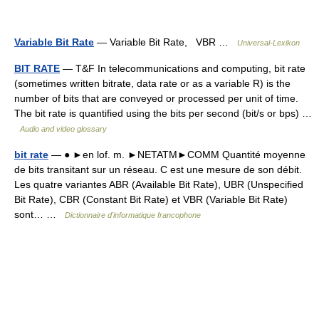
Variable Bit Rate
— Variable Bit Rate, VBR …
Universal-Lexikon
BIT RATE
— T&F In telecommunications and computing, bit rate
(sometimes written bitrate, data rate or as a variable R) is the
number of bits that are conveyed or processed per unit of time.
The bit rate is quantified using the bits per second (bit/s or bps) …
Audio and video glossary
bit rate
— ● ►en lof. m. ►NETATM►COMM Quantité moyenne
de bits transitant sur un réseau. C est une mesure de son débit.
Les quatre variantes ABR (Available Bit Rate), UBR (Unspecified
Bit Rate), CBR (Constant Bit Rate) et VBR (Variable Bit Rate)
sont… …
Dictionnaire d'informatique francophone