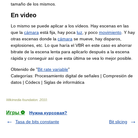
tamaño de los mismos.
En video
Lo mismo se puede aplicar a los vídeos. Hay escenas en las
que la
cámara
está fija, hay poca
luz
, y poco
movimiento
. Y hay
otras escenas donde la
cámara
se mueve, hay disparos,
explosiones, etc. Lo que haría el VBR en este caso es ahorrar
bitrate de la escena lenta para aplicarlo después a la escena
rápida y conseguir así que esta última se vea lo mejor posible.
Obtenido de "
Bit rate variable
"
Categorías:
Procesamiento digital de señales
|
Compresión de
datos
|
Códecs
|
Siglas de informática
Wikimedia foundation
.
2010
.
Игры ⚽
Нужна курсовая?
Tasa de bits constante
Bit slicing