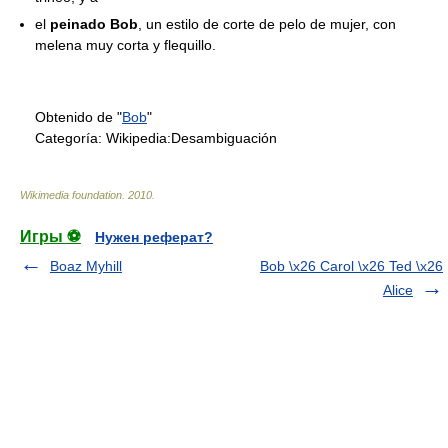
el
peinado Bob
, un estilo de corte de pelo de mujer, con
melena muy corta y flequillo.
Obtenido de "
Bob
"
Categoría:
Wikipedia:Desambiguación
Wikimedia foundation
.
2010
.
Игры ⚽
Нужен реферат?
Boaz Myhill
Bob \x26 Carol \x26 Ted \x26
Alice