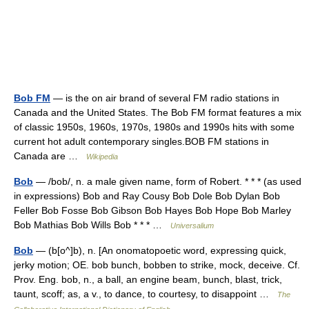
Bob FM
— is the on air brand of several FM radio stations in
Canada and the United States. The Bob FM format features a mix
of classic 1950s, 1960s, 1970s, 1980s and 1990s hits with some
current hot adult contemporary singles.BOB FM stations in
Canada are …
Wikipedia
Bob
— /bob/, n. a male given name, form of Robert. * * * (as used
in expressions) Bob and Ray Cousy Bob Dole Bob Dylan Bob
Feller Bob Fosse Bob Gibson Bob Hayes Bob Hope Bob Marley
Bob Mathias Bob Wills Bob * * * …
Universalium
Bob
— (b[o^]b), n. [An onomatopoetic word, expressing quick,
jerky motion; OE. bob bunch, bobben to strike, mock, deceive. Cf.
Prov. Eng. bob, n., a ball, an engine beam, bunch, blast, trick,
taunt, scoff; as, a v., to dance, to courtesy, to disappoint …
The