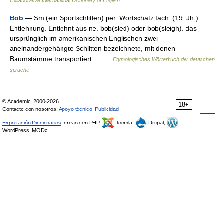
Collaborative International Dictionary of English
Bob
— Sm (ein Sportschlitten) per. Wortschatz fach. (19. Jh.)
Entlehnung. Entlehnt aus ne. bob(sled) oder bob(sleigh), das
ursprünglich im amerikanischen Englischen zwei
aneinandergehängte Schlitten bezeichnete, mit denen
Baumstämme transportiert… …
Etymologisches Wörterbuch der deutschen
sprache
© Academic, 2000-2026
18+
Contacte con nosotros:
Apoyo técnico
,
Publicidad
Exportación Diccionarios
, creado en PHP,
Joomla,
Drupal,
WordPress, MODx.