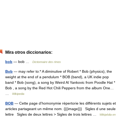
Mira otros diccionarios:
bob
— bob …
Dictionnaire des rimes
Bob
— may refer to:* A diminutive of Robert * Bob (physics), the
weight at the end of a pendulum * BOB (band), a UK indie pop
band * Bob (song), a song by Weird Al Yankovic from Poodle Hat *
Bob , a song by the Red Hot Chili Peppers from the album One…
…
Wikipedia
BOB
— Cette page d’homonymie répertorie les différents sujets et
articles partageant un même nom. {{{image}}} Sigles d une seule
lettre Sigles de deux lettres > Sigles de trois lettres …
Wikipédia en