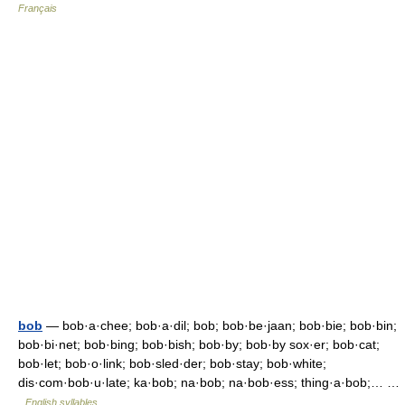
Français
bob
— bob·a·chee; bob·a·dil; bob; bob·be·jaan; bob·bie; bob·bin;
bob·bi·net; bob·bing; bob·bish; bob·by; bob·by sox·er; bob·cat;
bob·let; bob·o·link; bob·sled·der; bob·stay; bob·white;
dis·com·bob·u·late; ka·bob; na·bob; na·bob·ess; thing·a·bob;… …
English syllables