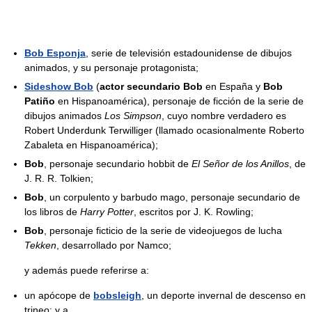
Bob Esponja
, serie de televisión estadounidense de dibujos
animados, y su personaje protagonista;
Sideshow Bob
(
actor secundario Bob
en España y
Bob
Patiño
en Hispanoamérica), personaje de ficción de la serie de
dibujos animados
Los Simpson
, cuyo nombre verdadero es
Robert Underdunk Terwilliger (llamado ocasionalmente Roberto
Zabaleta en Hispanoamérica);
Bob
, personaje secundario hobbit de
El Señor de los Anillos
, de
J. R. R. Tolkien;
Bob
, un corpulento y barbudo mago, personaje secundario de
los libros de
Harry Potter
, escritos por J. K. Rowling;
Bob
, personaje ficticio de la serie de videojuegos de lucha
Tekken
, desarrollado por Namco;
y además puede referirse a:
un apócope de
bobsleigh
, un deporte invernal de descenso en
trineo; y a