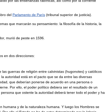
raído
por
las
enseñanzas
rabínicas
,
así
como
por
la
corriente
bro
del
Parlamento
de
París
(
tribunal
superior
de
justicia
).
temas
que
marcarán
su
pensamiento:
la
filosofía
de
la
historia
,
la
dor
,
murió
de
peste
en
1596
.
os
en
dos
direcciones:
e
las
guerras
de
religión
entre
calvinistas
(
hugonotes
)
y
católicos
e
la
autoridad
está
en
el
pacto
que
se
da
entre
las
diversas
iedad
,
que
deberían
ponerse
de
acuerdo
en
una
persona
o
ierne
.
Por
ello
,
el
poder
político
debiera
ser
el
resultado
de
un
persona
que
ostente
la
autoridad
deberá
tener
todo
el
poder
y
ha
ón
humana
y
de
la
naturaleza
humana
.
Y
luego
los
Hombres
se