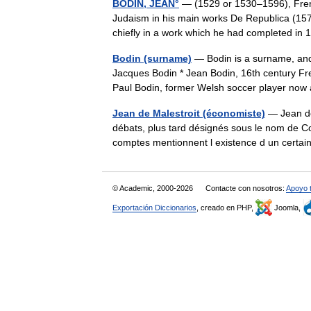
BODIN, JEAN°
— (1529 or 1530–1596), French
Judaism in his main works De Republica (157
chiefly in a work which he had completed i
Bodin (surname)
— Bodin is a surname, and 
Jacques Bodin * Jean Bodin, 16th century Fre
Paul Bodin, former Welsh soccer player no
Jean de Malestroit (économiste)
— Jean de
débats, plus tard désignés sous le nom de C
comptes mentionnent l existence d un cert
© Academic, 2000-2026
Contacte con nosotros:
Apoyo 
Exportación Diccionarios
, creado en PHP,
Joomla,