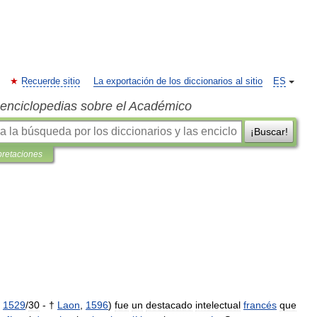
Recuerde sitio
La exportación de los diccionarios al sitio
ES
s enciclopedias sobre el Académico
¡Buscar!
pretaciones
,
1529
/
30
- †
Laon
,
1596
)
fue
un
destacado
intelectual
francés
que