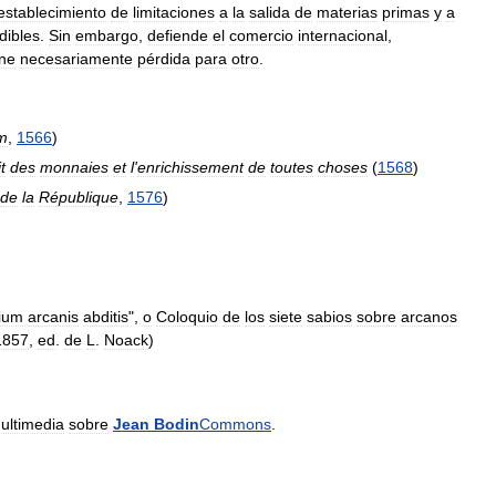
establecimiento
de
limitaciones
a
la
salida
de
materias
primas
y
a
dibles
.
Sin
embargo
,
defiende
el
comercio
internacional
,
ne
necesariamente
pérdida
para
otro
.
m
,
1566
)
it
des
monnaies
et
l
'
enrichissement
de
toutes
choses
(
1568
)
de
la
République
,
1576
)
ium
arcanis
abditis
",
o
Coloquio
de
los
siete
sabios
sobre
arcanos
1857
,
ed
.
de
L
.
Noack
)
ultimedia
sobre
Jean
Bodin
Commons
.