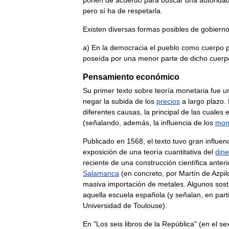
ponen
de
acuerdo
para
buscar
una
autorida
pero
sí
ha
de
respetarla
.
Existen
diversas
formas
posibles
de
gobiern
a
)
En
la
democracia
el
pueblo
como
cuerpo
poseída
por
una
menor
parte
de
dicho
cuerp
Pensamiento
económico
Su
primer
texto
sobre
teoría
monetaria
fue
u
negar
la
subida
de
los
precios
a
largo
plazo
.
diferentes
causas
,
la
principal
de
las
cuales
(
señalando
,
además
,
la
influencia
de
los
mon
Publicado
en
1568
,
el
texto
tuvo
gran
influen
exposición
de
una
teoría
cuantitativa
del
dine
reciente
de
una
construcción
científica
anteri
Salamanca
(
en
concreto
,
por
Martín
de
Azpil
masiva
importación
de
metales
.
Algunos
sos
aquella
escuela
española
(
y
señalan
,
en
part
Universidad
de
Toulouse
).
En
"
Los
seis
libros
de
la
República
" (
en
el
se