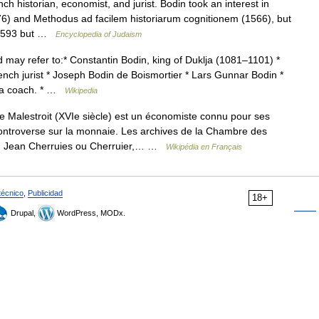
 historian, economist, and jurist. Bodin took an interest in
6) and Methodus ad facilem historiarum cognitionem (1566), but
n 1593 but …
Encyclopedia of Judaism
may refer to:* Constantin Bodin, king of Duklja (1081–1101) *
nch jurist * Joseph Bodin de Boismortier * Lars Gunnar Bodin *
w a coach. * …
Wikipedia
 Malestroit (XVIe siècle) est un économiste connu pour ses
ontroverse sur la monnaie. Les archives de la Chambre des
ain Jean Cherruies ou Cherruier,… …
Wikipédia en Français
técnico
,
Publicidad
18+
Drupal,
WordPress, MODx.