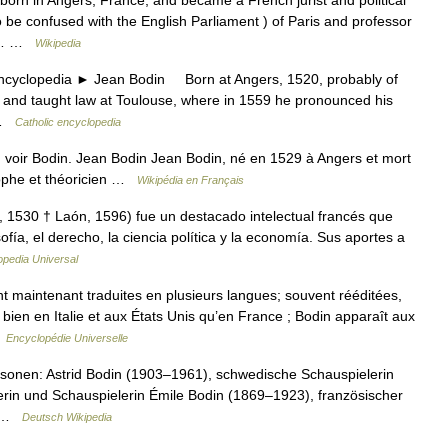
n in Angers, France, and became a French jurist and political
 be confused with the English Parliament ) of Paris and professor
his… …
Wikipedia
clopedia ► Jean Bodin Born at Angers, 1520, probably of
d and taught law at Toulouse, where in 1559 he pronounced his
e …
Catholic encyclopedia
voir Bodin. Jean Bodin Jean Bodin, né en 1529 à Angers et mort
osophe et théoricien …
Wikipédia en Français
 1530 † Laón, 1596) fue un destacado intelectual francés que
ofía, el derecho, la ciencia política y la economía. Sus aportes a
opedia Universal
maintenant traduites en plusieurs langues; souvent rééditées,
 bien en Italie et aux États Unis qu’en France ; Bodin apparaît aux
…
Encyclopédie Universelle
sonen: Astrid Bodin (1903–1961), schwedische Schauspielerin
rin und Schauspielerin Émile Bodin (1869–1923), französischer
,… …
Deutsch Wikipedia