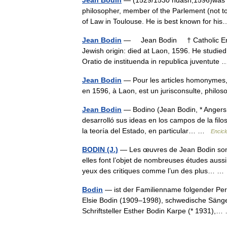
Jean Bodin
— (1529/1530 ndash;1596)was bor
philosopher, member of the Parlement (not to
of Law in Toulouse. He is best known for 
Jean Bodin
— Jean Bodin † Catholic Ency
Jewish origin: died at Laon, 1596. He studie
Oratio de instituenda in republica juventut
Jean Bodin
— Pour les articles homonymes, 
en 1596, à Laon, est un jurisconsulte, phil
Jean Bodin
— Bodino (Jean Bodin, * Angers,
desarrolló sus ideas en los campos de la filos
la teoría del Estado, en particular… …
Encicl
BODIN (J.)
— Les œuvres de Jean Bodin sont 
elles font l’objet de nombreuses études aussi
yeux des critiques comme l’un des plus… 
Bodin
— ist der Familienname folgender Per
Elsie Bodin (1909–1998), schwedische Sänge
Schriftsteller Esther Bodin Karpe (* 1931)