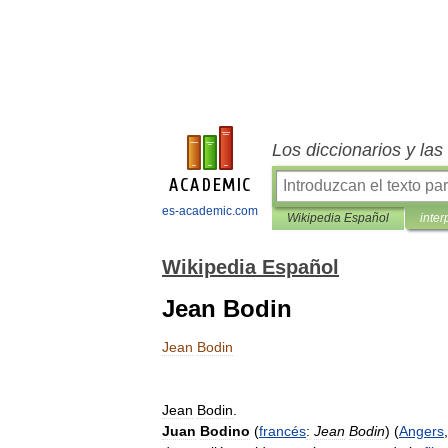
Los diccionarios y la
es-academic.com
Wikipedia Español
inter
Wikipedia Español
Jean Bodin
Jean
Bodin
Jean
Bodin
.
Juan
Bodino
(
francés
:
Jean
Bodin
) (
Angers