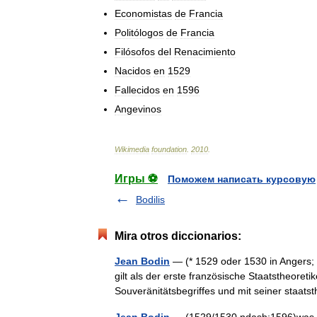
Economistas
de
Francia
Politólogos
de
Francia
Filósofos
del
Renacimiento
Nacidos
en
1529
Fallecidos
en
1596
Angevinos
Wikimedia
foundation
.
2010
.
Игры ⚽
Поможем написать курсовую
Bodilis
Mira otros diccionarios:
Jean Bodin
— (* 1529 oder 1530 in Angers; 
gilt als der erste französische Staatstheoret
Souveränitätsbegriffes und mit seiner staa