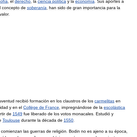
sofía
,
el
derecho
,
la
ciencia
política
y
la
economía
.
Sus
aportes
a
l
concepto
de
soberanía
,
han
sido
de
gran
importancia
para
la
valor
.
uventud
recibió
formación
en
los
claustros
de
los
carmelitas
en
idad
y
en
el
Collège
de
France
,
impregnándose
de
la
escolástica
rtir
de
1549
fue
liberado
de
los
votos
monacales
.
Estudió
y
e
Toulouse
durante
la
década
de
1550
.
comienzan
las
guerras
de
religión
.
Bodin
no
es
ajeno
a
su
época
,