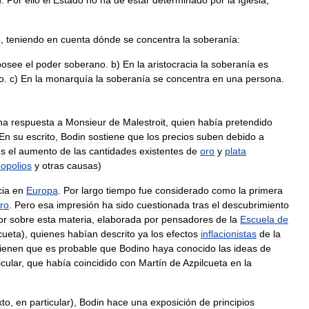
d
.
Por
ello
el
Estado
no
ha
de
estar
determinado
por
la
Iglesia
,
o
,
teniendo
en
cuenta
dónde
se
concentra
la
soberanía:
posee
el
poder
soberano
.
b
)
En
la
aristocracia
la
soberanía
es
o
.
c
)
En
la
monarquía
la
soberanía
se
concentra
en
una
persona
.
na
respuesta
a
Monsieur
de
Malestroit
,
quien
había
pretendido
En
su
escrito
,
Bodin
sostiene
que
los
precios
suben
debido
a
es
el
aumento
de
las
cantidades
existentes
de
oro
y
plata
opolios
y
otras
causas
)
cia
en
Europa
.
Por
largo
tiempo
fue
considerado
como
la
primera
ro
.
Pero
esa
impresión
ha
sido
cuestionada
tras
el
descubrimiento
or
sobre
esta
materia
,
elaborada
por
pensadores
de
la
Escuela
de
cueta
),
quienes
habían
descrito
ya
los
efectos
inflacionistas
de
la
tienen
que
es
probable
que
Bodino
haya
conocido
las
ideas
de
icular
,
que
había
coincidido
con
Martín
de
Azpilcueta
en
la
xto
,
en
particular
),
Bodin
hace
una
exposición
de
principios