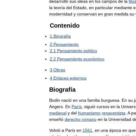
desarrolló
sus
ideas
en
los
campos
de
la
filo
la
teoría
del
Estado
,
en
particular
mediante
e
modernidad
y
conservan
en
gran
medida
su
Contenido
1
Biografía
2
Pensamiento
2
.
1
Pensamiento
político
2
.
2
Pensamiento
económico
3
Obras
4
Enlaces
externos
Biografía
Bodin
nació
en
una
familia
burguesa
.
En
su
j
Angers
.
En
París
,
siguió
cursos
en
la
Univers
medieval
y
del
humanismo
renacentista
.
A
pa
enseñó
derecho
romano
en
la
Universidad
d
Volvió
a
París
en
1561
,
en
una
época
en
que