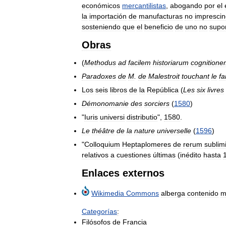
económicos
mercantilistas
,
abogando
por
el
la
importación
de
manufacturas
no
imprescin
sosteniendo
que
el
beneficio
de
uno
no
supo
Obras
(
Methodus
ad
facilem
historiarum
cognitione
Paradoxes
de
M
.
de
Malestroit
touchant
le
fa
Los
seis
libros
de
la
República
(
Les
six
livres
Démonomanie
des
sorciers
(
1580
)
"
Iuris
universi
distributio
",
1580
.
Le
théâtre
de
la
nature
universelle
(
1596
)
"
Colloquium
Heptaplomeres
de
rerum
sublim
relativos
a
cuestiones
últimas
(
inédito
hasta
Enlaces
externos
Wikimedia
Commons
alberga
contenido
m
Categorías
:
Filósofos
de
Francia