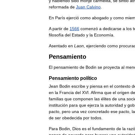
y
habiendo
sido
monje
carmelita
,
se
sintió
at
reformada
de
Juan
Calvino
.
En
París
ejerció
como
abogado
y
como
miem
A
partir
de
1566
comenzó
a
dedicarse
a
los
filosofía
del
Estado
y
la
Economía
.
Asentado
en
Laon
,
ejerciendo
como
procura
Pensamiento
El
pensamiento
de
Bodin
se
proyecta
al
men
Pensamiento
político
Jean
Bodin
escribe
y
piensa
en
el
contexto
d
en
la
Francia
del
XVI
.
Afirma
que
el
origen
d
familias
que
componen
las
élites
de
una
soc
institución
para
que
ejerza
la
autoridad
y
gob
pacto
,
pero
una
vez
concretado
ese
pacto
,
la
de
ser
obedecida
por
todos
.
Para
Bodin
,
Dios
es
el
fundamento
de
la
raz