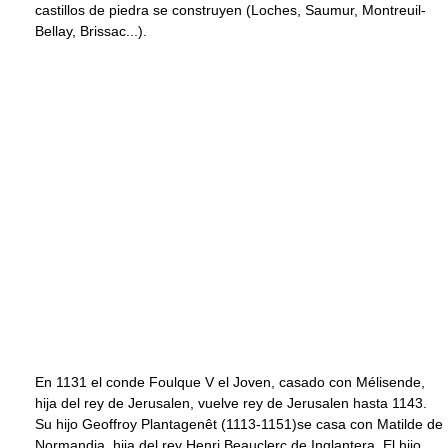
castillos de piedra se construyen (Loches, Saumur, Montreuil-
Bellay, Brissac...).
En 1131 el conde Foulque V el Joven, casado con Mélisende,
hija del rey de Jerusalen, vuelve rey de Jerusalen hasta 1143.
Su hijo Geoffroy Plantagenêt (1113-1151)se casa con Matilde de
Normandia, hija del rey Henri Beauclerc de Inglantera. El hijo