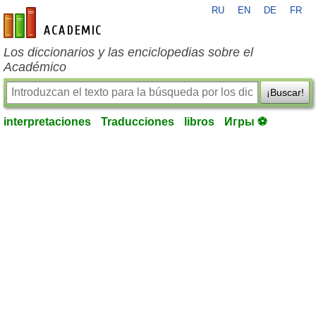
RU
EN
DE
FR
es-academic.com
Los diccionarios y las enciclopedias sobre el
Académico
¡Buscar!
interpretaciones
Traducciones
libros
Игры ⚽