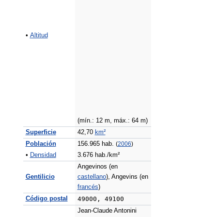
•
Altitud
(mín.: 12 m, máx.: 64 m)
Superficie
42,70
km²
Población
156.965 hab.
(
2006
)
•
Densidad
3.676 hab./km²
Angevinos (en
Gentilicio
castellano
), Angevins (en
francés
)
Código postal
49000, 49100
Jean-Claude Antonini