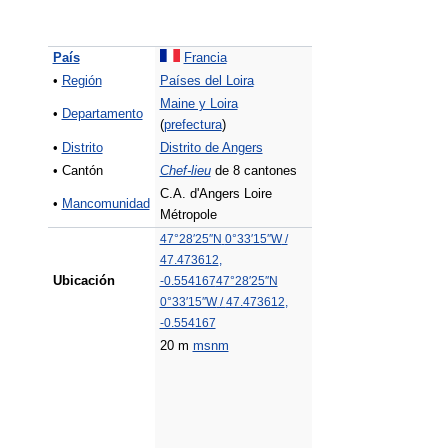
País
Francia
•
Región
Países del Loira
Maine y Loira
•
Departamento
(
prefectura
)
•
Distrito
Distrito de Angers
• Cantón
Chef-lieu
de 8 cantones
C.A. d'Angers Loire
•
Mancomunidad
Métropole
47°28′25″N
0°33′15″W
/
47.473612
,
Ubicación
-0.554167
47°28′25″N
0°33′15″W
/
47.473612
,
-0.554167
20 m
msnm