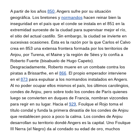
A partir de los años
850
, Angers sufre por su situación
geográfica. Los bretones y
normandos
hacen reinar bien la
inseguridad en el país que el conde se instala en el 851 en la
extremidad suroeste de la ciudad para supervisar mejor el río,
el sitio del actual castillo. Sin embargo, la ciudad se invierte en
sucesivas ocasiones. Ésta es la razón por la que Carlos el Calvo
crea en 853 una extensa frontera formada por los territorios de
Anjou, por Turena, el Maine y la región de Sées y lo confía a
Roberto Fuerte (bisabuelo de Hugo Capeto).
Desgraciadamente, Roberto muere en un combate contra los
piratas a Brissarthe, en el
866
. El propio emperador interviene
en el
873
para expulsar a los normandos instalados en Angers.
Al no poder ocupar ellos mismos el país, los últimos carolingios,
condes de Anjou, pero sobre todo los condes de París quienes
luego se convierten en duques de Francia, nombran vizcondes
para regir en su lugar. Hacia el
929
, Foulque el Rojo toma el
título condal y funda la primera dinastía de los condes de Anjou
que restablecen poco a poco la calma. Los condes de Anjou
desarrollan su territorio dondé Angers es la capital. Uno Foulque
III Nerra (el Negro) da al condado su edad de oro, muchos