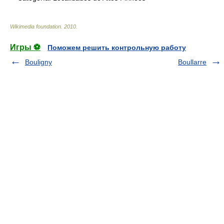
Wikimedia foundation
.
2010
.
Игры ⚽
Поможем решить контрольную работу
Bouligny
Boullarre