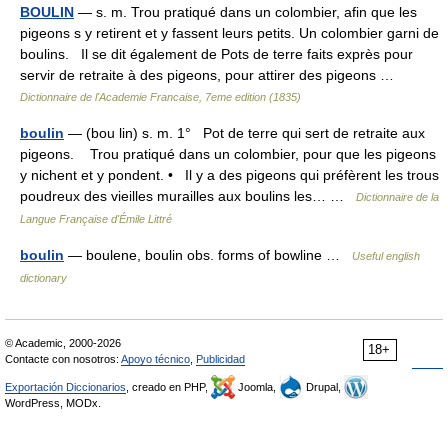
BOULIN
— s. m. Trou pratiqué dans un colombier, afin que les
pigeons s y retirent et y fassent leurs petits. Un colombier garni de
boulins. Il se dit également de Pots de terre faits exprès pour
servir de retraite à des pigeons, pour attirer des pigeons …
Dictionnaire de l'Academie Francaise, 7eme edition (1835)
boulin
— (bou lin) s. m. 1° Pot de terre qui sert de retraite aux
pigeons. Trou pratiqué dans un colombier, pour que les pigeons
y nichent et y pondent. • Il y a des pigeons qui préfèrent les trous
poudreux des vieilles murailles aux boulins les… …
Dictionnaire de la
Langue Française d'Émile Littré
boulin
— boulene, boulin obs. forms of bowline …
Useful english
dictionary
© Academic, 2000-2026
18+
Contacte con nosotros:
Apoyo técnico
,
Publicidad
Exportación Diccionarios
, creado en PHP,
Joomla,
Drupal,
WordPress, MODx.