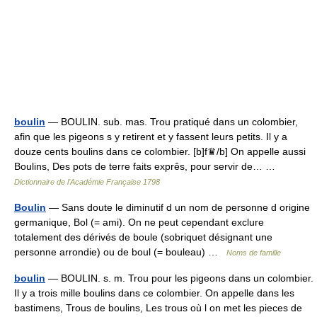
boulin
— BOULIN. sub. mas. Trou pratiqué dans un colombier,
afin que les pigeons s y retirent et y fassent leurs petits. Il y a
douze cents boulins dans ce colombier. [b]f♛/b] On appelle aussi
Boulins, Des pots de terre faits exprês, pour servir de… …
Dictionnaire de l'Académie Française 1798
Boulin
— Sans doute le diminutif d un nom de personne d origine
germanique, Bol (= ami). On ne peut cependant exclure
totalement des dérivés de boule (sobriquet désignant une
personne arrondie) ou de boul (= bouleau) …
Noms de famille
boulin
— BOULIN. s. m. Trou pour les pigeons dans un colombier.
Il y a trois mille boulins dans ce colombier. On appelle dans les
bastimens, Trous de boulins, Les trous où l on met les pieces de