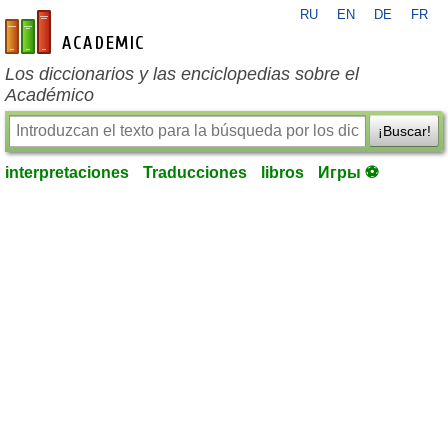
RU
EN
DE
FR
es-academic.com
Los diccionarios y las enciclopedias sobre el
Académico
¡Buscar!
interpretaciones
Traducciones
libros
Игры ⚽