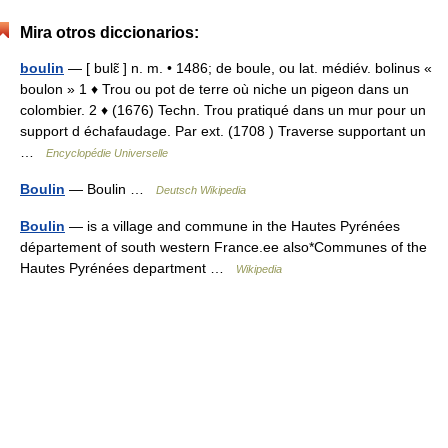
Mira otros diccionarios:
boulin
— [ bulɛ̃ ] n. m. • 1486; de boule, ou lat. médiév. bolinus «
boulon » 1 ♦ Trou ou pot de terre où niche un pigeon dans un
colombier. 2 ♦ (1676) Techn. Trou pratiqué dans un mur pour un
support d échafaudage. Par ext. (1708 ) Traverse supportant un
…
Encyclopédie Universelle
Boulin
— Boulin …
Deutsch Wikipedia
Boulin
— is a village and commune in the Hautes Pyrénées
département of south western France.ee also*Communes of the
Hautes Pyrénées department …
Wikipedia