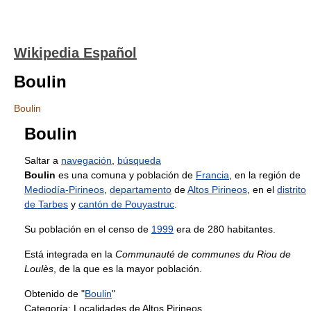
Wikipedia Español
Boulin
Boulin
Boulin
Saltar a
navegación
,
búsqueda
Boulin
es una comuna y población de
Francia
, en la región de
Mediodía-Pirineos
,
departamento
de
Altos Pirineos
, en el
distrito
de Tarbes
y
cantón de Pouyastruc
.
Su población en el censo de
1999
era de 280 habitantes.
Está integrada en la
Communauté de communes du Riou de
Loulès
, de la que es la mayor población.
Obtenido de "
Boulin
"
Categoría:
Localidades de Altos Pirineos