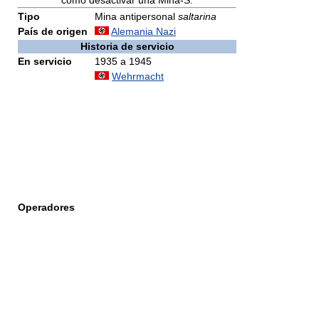
como desactivar una Mina-S.
Tipo
Mina antipersonal
saltarina
País de origen
Alemania Nazi
Historia de servicio
En servicio
1935 a 1945
Wehrmacht
Operadores