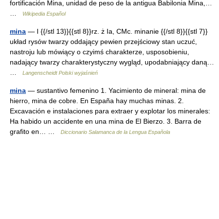
fortificación Mina, unidad de peso de la antigua Babilonia Mina,…
…
Wikipedia Español
mina
— I {{/stl 13}}{{stl 8}}rz. ż Ia, CMc. minanie {{/stl 8}}{{stl 7}}
układ rysów twarzy oddający pewien przejściowy stan uczuć,
nastroju lub mówiący o czyimś charakterze, usposobieniu,
nadający twarzy charakterystyczny wygląd, upodabniający daną…
…
Langenscheidt Polski wyjaśnień
mina
— sustantivo femenino 1. Yacimiento de mineral: mina de
hierro, mina de cobre. En España hay muchas minas. 2.
Excavación e instalaciones para extraer y explotar los minerales:
Ha habido un accidente en una mina de El Bierzo. 3. Barra de
grafito en… …
Diccionario Salamanca de la Lengua Española