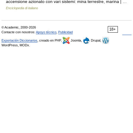
accensione azionato con vari sistemi: mina terrestre, marina | …
Enciclopedia di italiano
© Academic, 2000-2026
18+
Contacte con nosotros:
Apoyo técnico
,
Publicidad
Exportación Diccionarios
, creado en PHP,
Joomla,
Drupal,
WordPress, MODx.