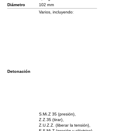
Diámetro
102 mm
Varios, incluyendo:
Detonación
S.Mi.Z 35 (presión),
Z.Z.35 (tirar),
Z.U.Z.Z. (liberar la tensión),
E.S.Mi.Z (presión y eléctrico)