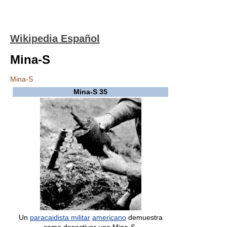
Wikipedia Español
Mina-S
Mina-S
Mina-S 35
Un
paracaidista militar
americano
demuestra