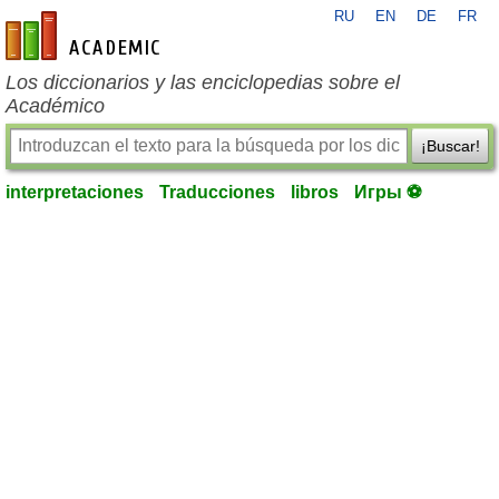
RU
EN
DE
FR
es-academic.com
Los diccionarios y las enciclopedias sobre el
Académico
¡Buscar!
interpretaciones
Traducciones
libros
Игры ⚽