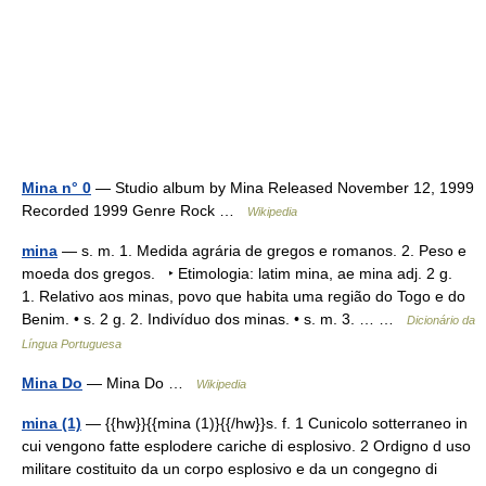
Mina n° 0
— Studio album by Mina Released November 12, 1999
Recorded 1999 Genre Rock …
Wikipedia
mina
— s. m. 1. Medida agrária de gregos e romanos. 2. Peso e
moeda dos gregos. ‣ Etimologia: latim mina, ae mina adj. 2 g.
1. Relativo aos minas, povo que habita uma região do Togo e do
Benim. • s. 2 g. 2. Indivíduo dos minas. • s. m. 3. … …
Dicionário da
Língua Portuguesa
Mina Do
— Mina Do …
Wikipedia
mina (1)
— {{hw}}{{mina (1)}{{/hw}}s. f. 1 Cunicolo sotterraneo in
cui vengono fatte esplodere cariche di esplosivo. 2 Ordigno d uso
militare costituito da un corpo esplosivo e da un congegno di