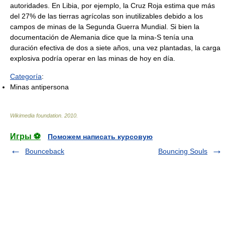
autoridades. En Libia, por ejemplo, la Cruz Roja estima que más
del 27% de las tierras agrícolas son inutilizables debido a los
campos de minas de la Segunda Guerra Mundial. Si bien la
documentación de Alemania dice que la mina-S tenía una
duración efectiva de dos a siete años, una vez plantadas, la carga
explosiva podría operar en las minas de hoy en día.
Categoría
:
Minas antipersona
Wikimedia foundation
.
2010
.
Игры ⚽
Поможем написать курсовую
Bounceback
Bouncing Souls