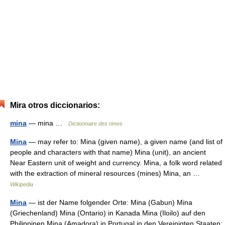
Mira otros diccionarios:
mina
— mina …
Dictionnaire des rimes
Mina
— may refer to: Mina (given name), a given name (and list of
people and characters with that name) Mina (unit), an ancient
Near Eastern unit of weight and currency. Mina, a folk word related
with the extraction of mineral resources (mines) Mina, an …
Wikipedia
Mina
— ist der Name folgender Orte: Mina (Gabun) Mina
(Griechenland) Mina (Ontario) in Kanada Mina (Iloilo) auf den
Philippinen Mina (Amadora) in Portugal in den Vereinigten Staaten: