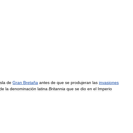
isla
de
Gran
Bretaña
antes
de
que
se
produjeran
las
invasiones
de
la
denominación
latina
Britannia
que
se
dio
en
el
Imperio