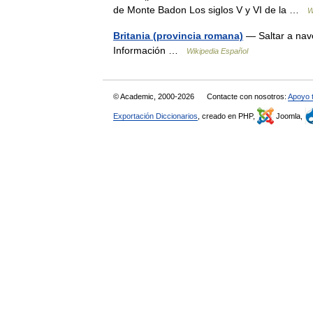
de Monte Badon Los siglos V y VI de la …
W
Britania (provincia romana)
— Saltar a nav
Información …
Wikipedia Español
© Academic, 2000-2026
Contacte con nosotros:
Apoyo 
Exportación Diccionarios
, creado en PHP,
Joomla,