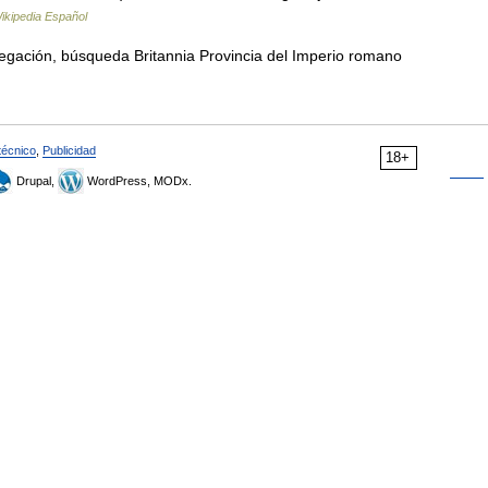
ikipedia Español
egación, búsqueda Britannia Provincia del Imperio romano
técnico
,
Publicidad
18+
Drupal,
WordPress, MODx.