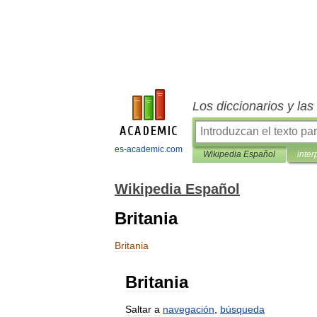
Los diccionarios y la
es-academic.com
Wikipedia Español
inter
Wikipedia Español
Britania
Britania
Britania
Saltar
a
navegación
,
búsqueda