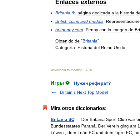
Enlaces
externos
Britania
.
tk
.
página
dedicada
a
la
historia
d
British
coins
and
medals
.
Representacione
britpenny
.
com
.
Penny
con
la
imagen
de
Br
Obtenido
de
"
Britania
"
Categoría:
Historia
del
Reino
Unido
Wikimedia
foundation
.
2010
.
Игры ⚽
Нужен реферат?
Britain's Next Top Model
Mira otros diccionarios:
Britania SC
— Der Britânia Sport Club war ei
Bundesstaates Paraná. Der Verein ging am
Löwen , dem Leão FC und dem Tigre FC, 