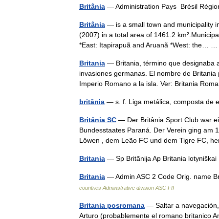
Britânia
— Administration Pays Brésil Régi
Britânia
— is a small town and municipality i
(2007) in a total area of 1461.2 km².Municip
*East: Itapirapuã and Aruanã *West: the…
Britania
— Britania, término que designaba a
invasiones germanas. El nombre de Britania p
Imperio Romano a la isla. Ver: Britania Ro
britânia
— s. f. Liga metálica, composta d
Britânia SC
— Der Britânia Sport Club war ei
Bundesstaates Paraná. Der Verein ging am
Löwen , dem Leão FC und dem Tigre FC, 
Britania
— Sp Britãnija Ap Britania lotynišk
Britania
— Admin ASC 2 Code Orig. name B
countries Adminstrative division ASC I-II
Britania posromana
— Saltar a navegación, 
Arturo (probablemente el romano britanico Am