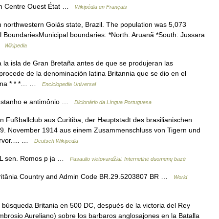
on Centre Ouest État …
Wikipédia en Français
n northwestern Goiás state, Brazil. The population was 5,073
al BoundariesMunicipal boundaries: *North: Aruanã *South: Jussara
 …
Wikipedia
 la isla de Gran Bretaña antes de que se produjeran las
rocede de la denominación latina Britannia que se dio en el
mana * * *… …
Enciclopedia Universal
e estanho e antimônio …
Dicionário da Língua Portuguesa
n Fußballclub aus Curitiba, der Hauptstadt des brasilianischen
 19. November 1914 aus einem Zusammenschluss von Tigern und
hervor.… …
Deutsch Wikipedia
ai L sen. Romos p ja …
Pasaulio vietovardžiai. Internetinė duomenų bazė
ritânia Country and Admin Code BR.29.5203807 BR …
World
búsqueda Britania en 500 DC, después de la victoria del Rey
brosio Aureliano) sobre los barbaros anglosajones en la Batalla