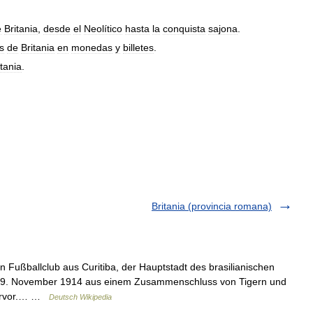
e
Britania
,
desde
el
Neolítico
hasta
la
conquista
sajona
.
s
de
Britania
en
monedas
y
billetes
.
itania
.
Britania (provincia romana)
n Fußballclub aus Curitiba, der Hauptstadt des brasilianischen
 19. November 1914 aus einem Zusammenschluss von Tigern und
hervor.… …
Deutsch Wikipedia