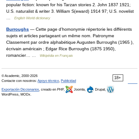
popular fiction: known for his Tarzan stories 2. John 1837 1921;
U.S. naturalist & writer 3. William S(eward) 1914 97; U.S. novelist
…
English World dictionary
Burroughs
— Cette page d’homonymie répertorie les différents
sujets et articles partageant un même nom. Patronyme
Classement par ordre alphabétique Augusten Burroughs (1965 ),
écrivain américain ; Edgar Rice Burroughs (1875 1950),
romancier… …
Wikipédia en Français
© Academic, 2000-2026
18+
Contacte con nosotros:
Apoyo técnico
,
Publicidad
Exportación Diccionarios
, creado en PHP,
Joomla,
Drupal,
WordPress, MODx.