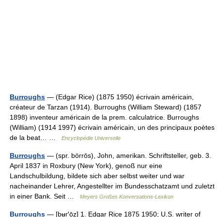
Burroughs
— (Edgar Rice) (1875 1950) écrivain américain,
créateur de Tarzan (1914). Burroughs (William Steward) (1857
1898) inventeur américain de la prem. calculatrice. Burroughs
(William) (1914 1997) écrivain américain, un des principaux poètes
de la beat… …
Encyclopédie Universelle
Burroughs
— (spr. börrōs), John, amerikan. Schriftsteller, geb. 3.
April 1837 in Roxbury (New York), genoß nur eine
Landschulbildung, bildete sich aber selbst weiter und war
nacheinander Lehrer, Angestellter im Bundesschatzamt und zuletzt
in einer Bank. Seit …
Meyers Großes Konversations-Lexikon
Burroughs
— [bʉr′ōz] 1. Edgar Rice 1875 1950; U.S. writer of