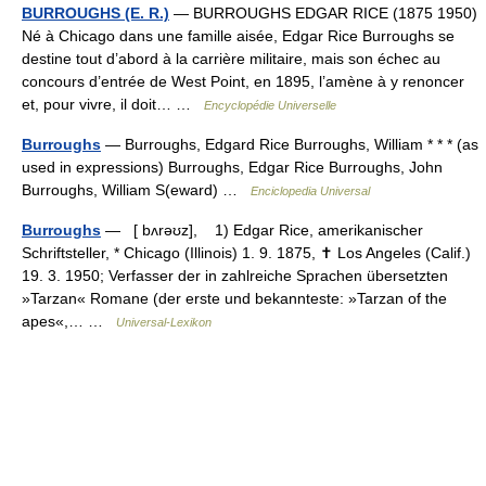
BURROUGHS (E. R.)
— BURROUGHS EDGAR RICE (1875 1950)
Né à Chicago dans une famille aisée, Edgar Rice Burroughs se
destine tout d’abord à la carrière militaire, mais son échec au
concours d’entrée de West Point, en 1895, l’amène à y renoncer
et, pour vivre, il doit… …
Encyclopédie Universelle
Burroughs
— Burroughs, Edgard Rice Burroughs, William * * * (as
used in expressions) Burroughs, Edgar Rice Burroughs, John
Burroughs, William S(eward) …
Enciclopedia Universal
Burroughs
— [ bʌrəʊz], 1) Edgar Rice, amerikanischer
Schriftsteller, * Chicago (Illinois) 1. 9. 1875, ✝ Los Angeles (Calif.)
19. 3. 1950; Verfasser der in zahlreiche Sprachen übersetzten
»Tarzan« Romane (der erste und bekannteste: »Tarzan of the
apes«,… …
Universal-Lexikon