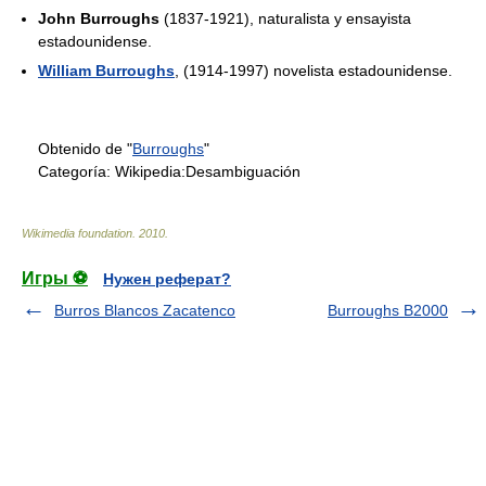
John Burroughs
(1837-1921), naturalista y ensayista
estadounidense.
William Burroughs
, (1914-1997) novelista estadounidense.
Obtenido de "
Burroughs
"
Categoría:
Wikipedia:Desambiguación
Wikimedia foundation
.
2010
.
Игры ⚽
Нужен реферат?
Burros Blancos Zacatenco
Burroughs B2000