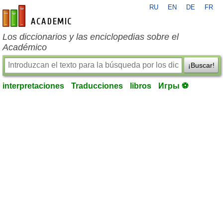
RU
EN
DE
FR
es-academic.com
Los diccionarios y las enciclopedias sobre el
Académico
¡Buscar!
interpretaciones
Traducciones
libros
Игры ⚽