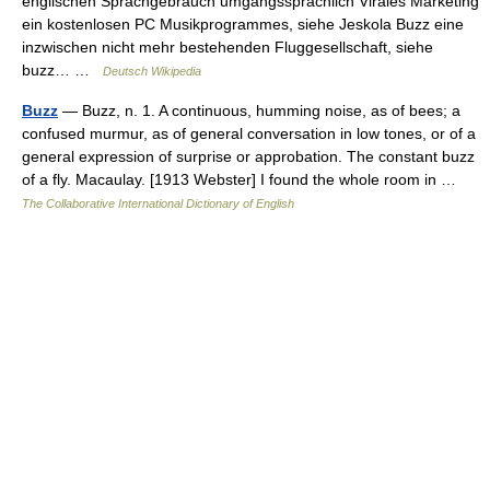
englischen Sprachgebrauch umgangssprachlich Virales Marketing
ein kostenlosen PC Musikprogrammes, siehe Jeskola Buzz eine
inzwischen nicht mehr bestehenden Fluggesellschaft, siehe
buzz… …
Deutsch Wikipedia
Buzz
— Buzz, n. 1. A continuous, humming noise, as of bees; a
confused murmur, as of general conversation in low tones, or of a
general expression of surprise or approbation. The constant buzz
of a fly. Macaulay. [1913 Webster] I found the whole room in …
The Collaborative International Dictionary of English