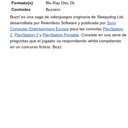
Formato(s)
Blu-Ray Disc DL
Controles
Buzzers
Buzz!
es una saga de videojuegos originaria de Sleepydog Ltd,
desarrollada por Relentless Software y publicada por
Sony
Computer Entertainment Europe
para las consolas
PlayStation
2
,
PlayStation 3
y
PlayStation Portable
. Consiste en una serie de
preguntas que el jugador va respondiendo whilst compitiendo
en un concurso ficticio: Buzz.