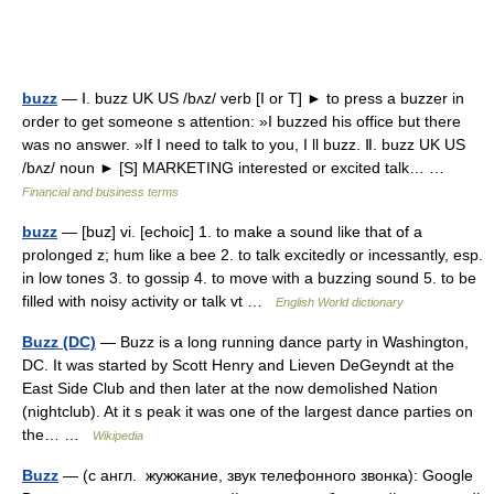
buzz
— Ⅰ. buzz UK US /bʌz/ verb [I or T] ► to press a buzzer in
order to get someone s attention: »I buzzed his office but there
was no answer. »If I need to talk to you, I ll buzz. Ⅱ. buzz UK US
/bʌz/ noun ► [S] MARKETING interested or excited talk… …
Financial and business terms
buzz
— [buz] vi. [echoic] 1. to make a sound like that of a
prolonged z; hum like a bee 2. to talk excitedly or incessantly, esp.
in low tones 3. to gossip 4. to move with a buzzing sound 5. to be
filled with noisy activity or talk vt …
English World dictionary
Buzz (DC)
— Buzz is a long running dance party in Washington,
DC. It was started by Scott Henry and Lieven DeGeyndt at the
East Side Club and then later at the now demolished Nation
(nightclub). At it s peak it was one of the largest dance parties on
the… …
Wikipedia
Buzz
— (с англ. жужжание, звук телефонного звонка): Google