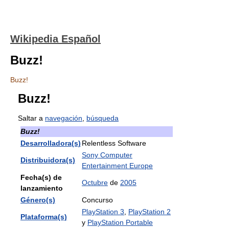
Wikipedia Español
Buzz!
Buzz!
Buzz!
Saltar a
navegación
,
búsqueda
Buzz!
Desarrolladora(s)
Relentless Software
Sony Computer
Distribuidora(s)
Entertainment Europe
Fecha(s) de
Octubre
de
2005
lanzamiento
Género(s)
Concurso
PlayStation 3
,
PlayStation 2
Plataforma(s)
y
PlayStation Portable