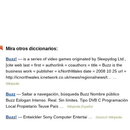
Mira otros diccionarios:
Buzz!
— is a series of video games originated by Sleepydog Ltd.,
[cite web last = first = authorlink = coauthors = title = Buzz is the
business work = publisher = icNorthWales date = 2008 10 25 url =
http://icnorthwales.icnetwork.co.uk/news/regionalnews/t… …
Wikipedia
Buzz
— Saltar a navegación, búsqueda Buzz Nombre público
Buzz Eslogan Intenso. Real. Sin límites. Tipo DVB C Programación
Local Propietario Teuve País …
Wikipedia Español
Buzz!
— Entwickler Sony Computer Entertai …
Deutsch Wikipedia