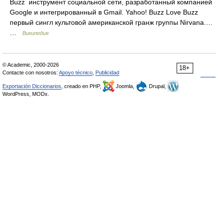
Buzz инструмент социальной сети, разработанный компанией
Google и интегрированный в Gmail. Yahoo! Buzz Love Buzz
первый сингл культовой американской гранж группы Nirvana.…
…
Википедия
© Academic, 2000-2026
18+
Contacte con nosotros:
Apoyo técnico
,
Publicidad
Exportación Diccionarios
, creado en PHP,
Joomla,
Drupal,
WordPress, MODx.