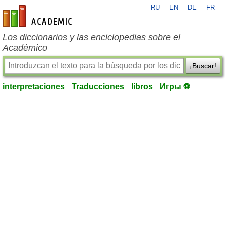
RU
EN
DE
FR
es-academic.com
Los diccionarios y las enciclopedias sobre el
Académico
¡Buscar!
interpretaciones
Traducciones
libros
Игры ⚽