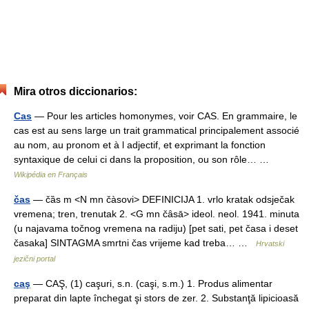
Mira otros diccionarios:
Cas
— Pour les articles homonymes, voir CAS. En grammaire, le
cas est au sens large un trait grammatical principalement associé
au nom, au pronom et à l adjectif, et exprimant la fonction
syntaxique de celui ci dans la proposition, ou son rôle… …
Wikipédia en Français
čas
— čȁs m <N mn čàsovi> DEFINICIJA 1. vrlo kratak odsječak
vremena; tren, trenutak 2. <G mn čȃsā> ideol. neol. 1941. minuta
(u najavama točnog vremena na radiju) [pet sati, pet časa i deset
časaka] SINTAGMA smrtni čas vrijeme kad treba… …
Hrvatski
jezični portal
caş
— CAŞ, (1) caşuri, s.n. (caşi, s.m.) 1. Produs alimentar
preparat din lapte închegat şi stors de zer. 2. Substanţă lipicioasă