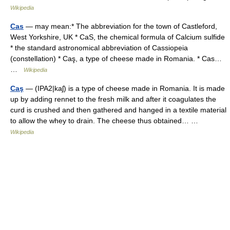
Wikipedia
Cas
— may mean:* The abbreviation for the town of Castleford,
West Yorkshire, UK * CaS, the chemical formula of Calcium sulfide
* the standard astronomical abbreviation of Cassiopeia
(constellation) * Caş, a type of cheese made in Romania. * Cas…
…
Wikipedia
Caş
— (IPA2|kaʃ) is a type of cheese made in Romania. It is made
up by adding rennet to the fresh milk and after it coagulates the
curd is crushed and then gathered and hanged in a textile material
to allow the whey to drain. The cheese thus obtained… …
Wikipedia