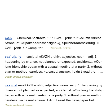
CAS
— Chemical Abstracts. * * * I CAS [Abk. für Column Adress
Strobe, dt. »Spaltenadressensignal«], Speicheradressierung. II
CAS [Abk. für Computer …
Universal-Lexikon
cas´u|al|ly
— cas|u|al «KAZH u uhl», adjective, noun. –adj. 1.
happening by chance; not planned or expected; accidental: »Our
long friendship began with a casual meeting at a party. 2. without
plan or method; careless: »a casual answer. I didn t read the… …
Useful english dictionary
cas|u|al
— «KAZH u uhl», adjective, noun. –adj. 1. happening by
chance; not planned or expected; accidental: »Our long friendship
began with a casual meeting at a party. 2. without plan or method;
careless: »a casual answer. I didn t read the newspaper but… …
Useful english dictionary