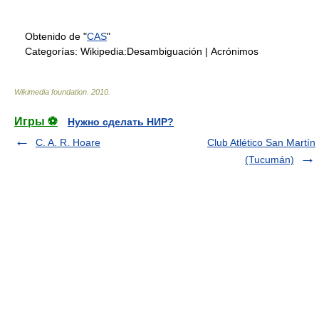
Obtenido de "
CAS
"
Categorías:
Wikipedia:Desambiguación
|
Acrónimos
Wikimedia foundation
.
2010
.
Игры ⚽
Нужно сделать НИР?
C. A. R. Hoare
Club Atlético San Martín
(Tucumán)