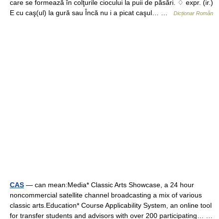
care se formează în colţurile ciocului la puii de păsări. ♢ expr. (ir.)
E cu caş(ul) la gură sau Încă nu i a picat caşul… …
Dicționar Român
CAS
— can mean:Media* Classic Arts Showcase, a 24 hour
noncommercial satellite channel broadcasting a mix of various
classic arts.Education* Course Applicability System, an online tool
for transfer students and advisors with over 200 participating… …