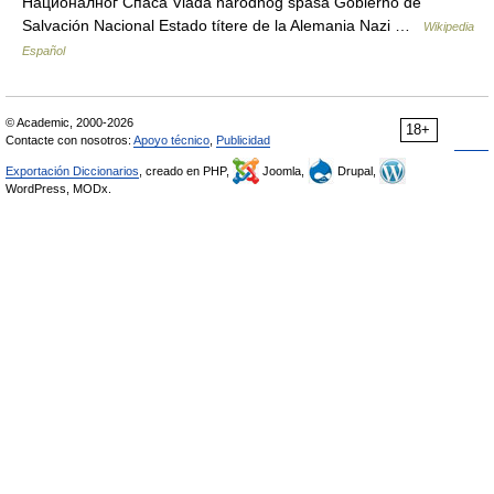
Националног Спаса Vlada narodnog spasa Gobierno de
Salvación Nacional Estado títere de la Alemania Nazi …
Wikipedia
Español
© Academic, 2000-2026
18+
Contacte con nosotros:
Apoyo técnico
,
Publicidad
Exportación Diccionarios
, creado en PHP,
Joomla,
Drupal,
WordPress, MODx.