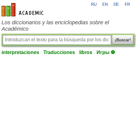
RU
EN
DE
FR
es-academic.com
Los diccionarios y las enciclopedias sobre el
Académico
¡Buscar!
interpretaciones
Traducciones
libros
Игры ⚽