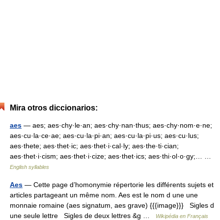
Mira otros diccionarios:
aes
— aes; aes·chy·le·an; aes·chy·nan·thus; aes·chy·nom·e·ne;
aes·cu·la·ce·ae; aes·cu·la·pi·an; aes·cu·la·pi·us; aes·cu·lus;
aes·thete; aes·thet·ic; aes·thet·i·cal·ly; aes·the·ti·cian;
aes·thet·i·cism; aes·thet·i·cize; aes·thet·ics; aes·thi·ol·o·gy;… …
English syllables
Aes
— Cette page d’homonymie répertorie les différents sujets et
articles partageant un même nom. Aes est le nom d une une
monnaie romaine (aes signatum, aes grave) {{{image}}} Sigles d
une seule lettre Sigles de deux lettres &g …
Wikipédia en Français