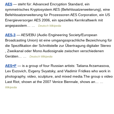
AES
— steht für: Advanced Encryption Standard, ein
symmetrisches Kryptosystem AES (Befehlssatzerweiterung), eine
Befehlssatzerweiterung für Prozessoren AES Corporation, ein US
Energieversorger AES 2006, ein spezielles Kernkraftwerk mit
angepasstem… …
Deutsch Wikipedia
AES-3
— AES/EBU (Audio Engineering Society/European
Broadcasting Union) ist eine umgangssprachliche Bezeichnung für
die Spezifikation der Schnittstelle zur Übertragung digitaler Stereo
, Zweikanal oder Mono Audiosignale zwischen verschiedenen
Geräten… …
Deutsch Wikipedia
AES+F
— is a group of four Russian artists: Tatiana Arzamasova,
Lev Evzovich, Evgeny Svyatsky, and Vladimir Fridkes who work in
photography, video, sculpture, and mixed media.The group s video
Last Riot, shown at the 2007 Venice Biennale, shows an… …
Wikipedia