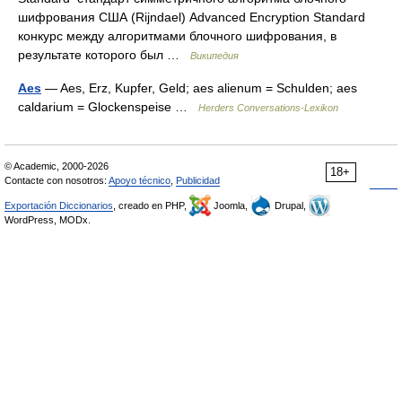
шифрования США (Rijndael) Advanced Encryption Standard
конкурс между алгоритмами блочного шифрования, в
результате которого был …
Википедия
Aes
— Aes, Erz, Kupfer, Geld; aes alienum = Schulden; aes
caldarium = Glockenspeise …
Herders Conversations-Lexikon
© Academic, 2000-2026
18+
Contacte con nosotros:
Apoyo técnico
,
Publicidad
Exportación Diccionarios
, creado en PHP,
Joomla,
Drupal,
WordPress, MODx.