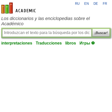
RU
EN
DE
FR
es-academic.com
Los diccionarios y las enciclopedias sobre el
Académico
¡Buscar!
interpretaciones
Traducciones
libros
Игры ⚽