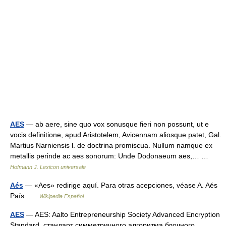
AES
— ab aere, sine quo vox sonusque fieri non possunt, ut e
vocis definitione, apud Aristotelem, Avicennam aliosque patet, Gal.
Martius Narniensis l. de doctrina promiscua. Nullum namque ex
metallis perinde ac aes sonorum: Unde Dodonaeum aes,… …
Hofmann J. Lexicon universale
Aés
— «Aes» redirige aquí. Para otras acepciones, véase A. Aés
País …
Wikipedia Español
AES
— AES: Aalto Entrepreneurship Society Advanced Encryption
Standard стандарт симметричного алгоритма блочного