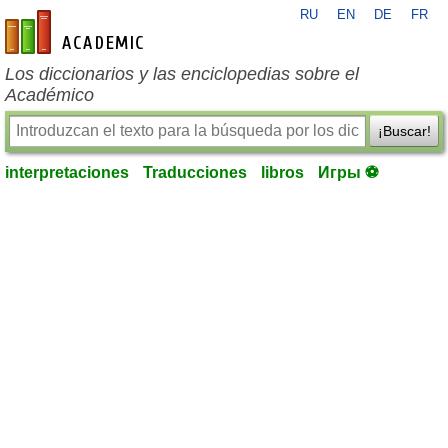
RU
EN
DE
FR
es-academic.com
Los diccionarios y las enciclopedias sobre el
Académico
¡Buscar!
interpretaciones
Traducciones
libros
Игры ⚽