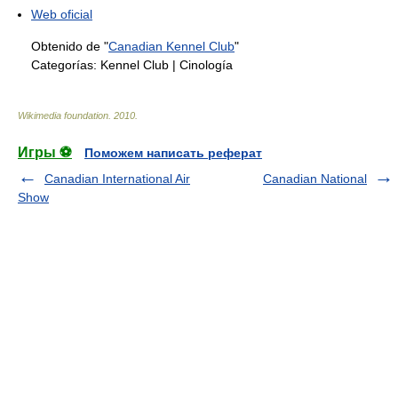
Web oficial
Obtenido de "
Canadian Kennel Club
"
Categorías:
Kennel Club
|
Cinología
Wikimedia foundation
.
2010
.
Игры ⚽
Поможем написать реферат
Canadian International Air
Canadian National
Show