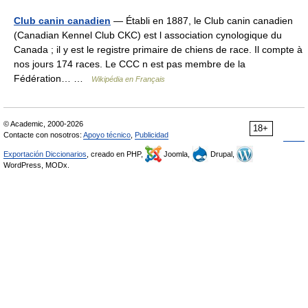
Club canin canadien
— Établi en 1887, le Club canin canadien
(Canadian Kennel Club CKC) est l association cynologique du
Canada ; il y est le registre primaire de chiens de race. Il compte à
nos jours 174 races. Le CCC n est pas membre de la
Fédération… …
Wikipédia en Français
© Academic, 2000-2026
18+
Contacte con nosotros:
Apoyo técnico
,
Publicidad
Exportación Diccionarios
, creado en PHP,
Joomla,
Drupal,
WordPress, MODx.