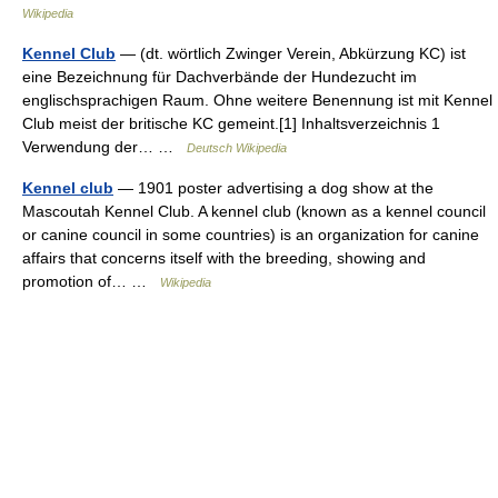
Wikipedia
Kennel Club
— (dt. wörtlich Zwinger Verein, Abkürzung KC) ist
eine Bezeichnung für Dachverbände der Hundezucht im
englischsprachigen Raum. Ohne weitere Benennung ist mit Kennel
Club meist der britische KC gemeint.[1] Inhaltsverzeichnis 1
Verwendung der… …
Deutsch Wikipedia
Kennel club
— 1901 poster advertising a dog show at the
Mascoutah Kennel Club. A kennel club (known as a kennel council
or canine council in some countries) is an organization for canine
affairs that concerns itself with the breeding, showing and
promotion of… …
Wikipedia