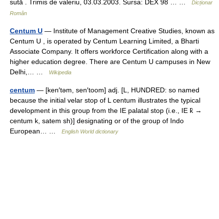
sută . Trimis de valeriu, 03.03.2003. Sursa: DEX 98 … …
Dicționar
Român
Centum U
— Institute of Management Creative Studies, known as
Centum U , is operated by Centum Learning Limited, a Bharti
Associate Company. It offers workforce Certification along with a
higher education degree. There are Centum U campuses in New
Delhi,… …
Wikipedia
centum
— [ken′təm, sen′toom] adj. [L, HUNDRED: so named
because the initial velar stop of L centum illustrates the typical
development in this group from the IE palatal stop (i.e., IE k̑ →
centum k, satem sh)] designating or of the group of Indo
European… …
English World dictionary