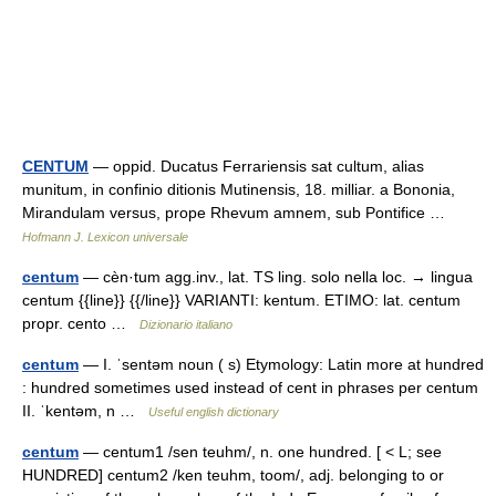
CENTUM
— oppid. Ducatus Ferrariensis sat cultum, alias
munitum, in confinio ditionis Mutinensis, 18. milliar. a Bononia,
Mirandulam versus, prope Rhevum amnem, sub Pontifice …
Hofmann J. Lexicon universale
centum
— cèn·tum agg.inv., lat. TS ling. solo nella loc. → lingua
centum {{line}} {{/line}} VARIANTI: kentum. ETIMO: lat. centum
propr. cento …
Dizionario italiano
centum
— I. ˈsentəm noun ( s) Etymology: Latin more at hundred
: hundred sometimes used instead of cent in phrases per centum
II. ˈkentəm, n …
Useful english dictionary
centum
— centum1 /sen teuhm/, n. one hundred. [ < L; see
HUNDRED] centum2 /ken teuhm, toom/, adj. belonging to or