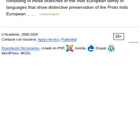
consisting of those branches of the Indo European family of
languages that show distinctive preservation of the Proto Indo
European… …
Universalium
© Academic, 2000-2026
18+
Contacte con nosotros:
Apoyo técnico
,
Publicidad
Exportación Diccionarios
, creado en PHP,
Joomla,
Drupal,
WordPress, MODx.