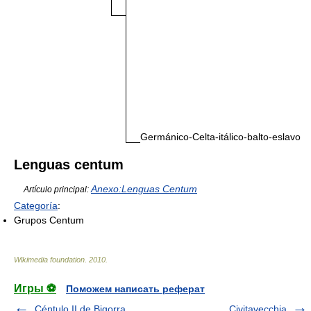
Germánico-Celta-itálico-balto-eslavo
Lenguas centum
Anexo:Lenguas Centum
Artículo principal:
Categoría
:
Grupos Centum
Wikimedia foundation
.
2010
.
Игры ⚽
Поможем написать реферат
Céntulo II de Bigorra
Civitavecchia