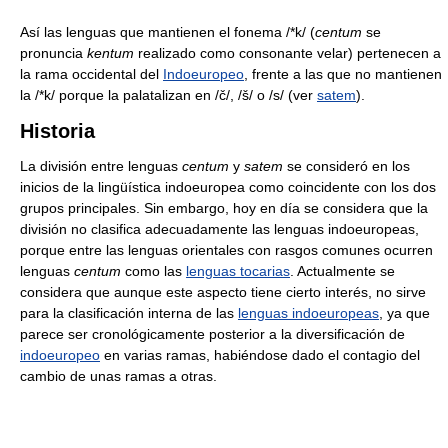
Así las lenguas que mantienen el fonema /*k/ (
centum
se
pronuncia
kentum
realizado como consonante velar) pertenecen a
la rama occidental del
Indoeuropeo
, frente a las que no mantienen
la /*k/ porque la palatalizan en /č/, /š/ o /s/ (ver
satem
).
Historia
La división entre lenguas
centum
y
satem
se consideró en los
inicios de la lingüística indoeuropea como coincidente con los dos
grupos principales. Sin embargo, hoy en día se considera que la
división no clasifica adecuadamente las lenguas indoeuropeas,
porque entre las lenguas orientales con rasgos comunes ocurren
lenguas
centum
como las
lenguas tocarias
. Actualmente se
considera que aunque este aspecto tiene cierto interés, no sirve
para la clasificación interna de las
lenguas indoeuropeas
, ya que
parece ser cronológicamente posterior a la diversificación de
indoeuropeo
en varias ramas, habiéndose dado el contagio del
cambio de unas ramas a otras.