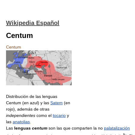
Wikipedia Español
Centum
Centum
Distribución de las lenguas
Centum (en azul) y las
Satem
(en
rojo), además de otras
independientes
como el
tocario
y
las
anatolias
.
Las
lenguas
centum
son las que comparten la no
palatalización
h