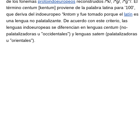
de los fonemas
protoindoeuropeos
reconstruidos /*k/, /*g/, /*g
/. El
término
centum
[kentum] proviene de la palabra latina para '100',
que deriva del indoeuropeo
*kntom
y fue tomado porque el
latín
es
una lengua no palatalizante. De acuerdo con este criterio, las
lenguas indoeuropeas se diferencian en lenguas
centum
(no-
palatalizadoras u "occidentales") y lenguas
satem
(palatalizadoras
u "orientales").