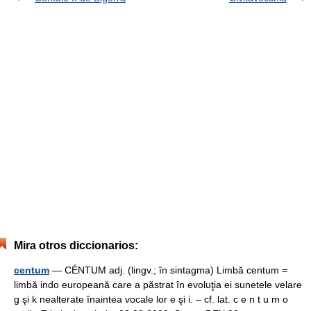
Mira otros diccionarios:
centum
— CÉNTUM adj. (lingv.; în sintagma) Limbă centum =
limbă indo europeană care a păstrat în evoluţia ei sunetele velare
g şi k nealterate înaintea vocale lor e şi i. – cf. lat. c e n t u m o