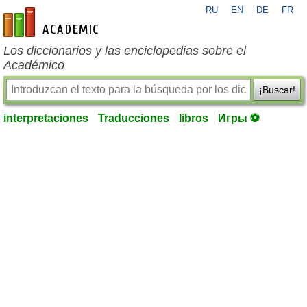
RU
EN
DE
FR
es-academic.com
Los diccionarios y las enciclopedias sobre el
Académico
¡Buscar!
interpretaciones
Traducciones
libros
Игры ⚽