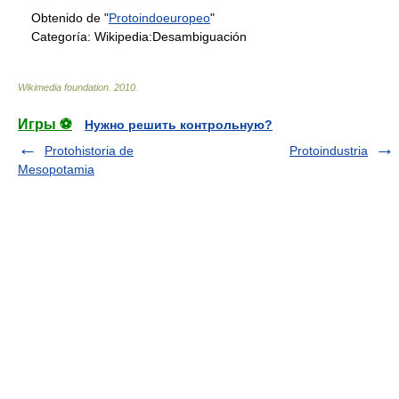
Obtenido de "
Protoindoeuropeo
"
Categoría:
Wikipedia:Desambiguación
Wikimedia foundation
.
2010
.
Игры ⚽
Нужно решить контрольную?
Protohistoria de
Protoindustria
Mesopotamia