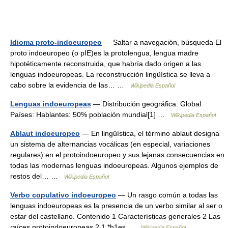
Idioma proto-indoeuropeo
— Saltar a navegación, búsqueda El
proto indoeuropeo (o pIE)es la protolengua, lengua madre
hipotéticamente reconstruida, que habría dado origen a las
lenguas indoeuropeas. La reconstrucción lingüística se lleva a
cabo sobre la evidencia de las… …
Wikipedia Español
Lenguas indoeuropeas
— Distribución geográfica: Global
Países: Hablantes: 50% población mundial[1] …
Wikipedia Español
Ablaut indoeuropeo
— En lingüística, el término ablaut designa
un sistema de alternancias vocálicas (en especial, variaciones
regulares) en el protoindoeuropeo y sus lejanas consecuencias en
todas las modernas lenguas indoeuropeas. Algunos ejemplos de
restos del… …
Wikipedia Español
Verbo copulativo indoeuropeo
— Un rasgo común a todas las
lenguas indoeuropeas es la presencia de un verbo similar al ser o
estar del castellano. Contenido 1 Características generales 2 Las
raíces protoindoeuropeas 2.1 *h1es …
Wikipedia Español