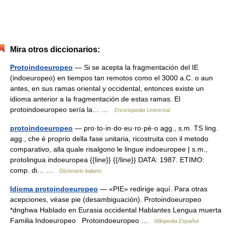
Mira otros diccionarios:
Protoindoeuropeo
— Si se acepta la fragmentación del IE
(indoeuropeo) en tiempos tan remotos como el 3000 a.C. o aun
antes, en sus ramas oriental y occidental, entonces existe un
idioma anterior a la fragmentación de estas ramas. El
protoindoeuropeo sería la… …
Enciclopedia Universal
protoindoeuropeo
— pro·to·in·do·eu·ro·pè·o agg., s.m. TS ling.
agg., che è proprio della fase unitaria, ricostruita con il metodo
comparativo, alla quale risalgono le lingue indoeuropee | s.m.,
protolingua indoeuropea {{line}} {{/line}} DATA: 1987. ETIMO:
comp. di… …
Dizionario italiano
Idioma protoindoeuropeo
— «PIE» redirige aquí. Para otras
acepciones, véase pie (desambiguación). Protoindoeuropeo
*dnghwa Hablado en Eurasia occidental Hablantes Lengua muerta
Familia Indoeuropeo Protoindoeuropeo …
Wikipedia Español