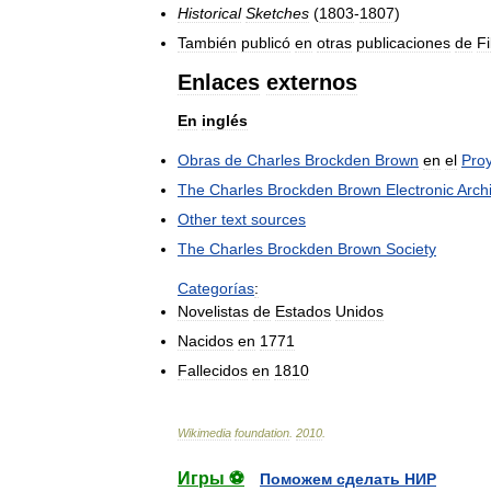
Historical
Sketches
(
1803
-
1807
)
También
publicó
en
otras
publicaciones
de
Fi
Enlaces
externos
En
inglés
Obras
de
Charles
Brockden
Brown
en
el
Pro
The
Charles
Brockden
Brown
Electronic
Arch
Other
text
sources
The
Charles
Brockden
Brown
Society
Categorías
:
Novelistas
de
Estados
Unidos
Nacidos
en
1771
Fallecidos
en
1810
Wikimedia
foundation
.
2010
.
Игры ⚽
Поможем сделать НИР