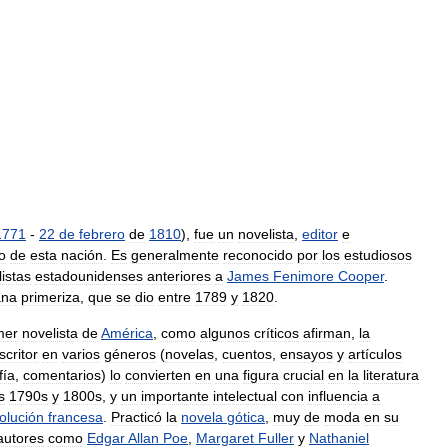
1771
-
22
de
febrero
de
1810
),
fue
un
novelista
,
editor
e
o
de
esta
nación
.
Es
generalmente
reconocido
por
los
estudiosos
istas
estadounidenses
anteriores
a
James
Fenimore
Cooper
.
ana
primeriza
,
que
se
dio
entre
1789
y
1820
.
mer
novelista
de
América
,
como
algunos
críticos
afirman
,
la
scritor
en
varios
géneros
(
novelas
,
cuentos
,
ensayos
y
artículos
fía
,
comentarios
)
lo
convierten
en
una
figura
crucial
en
la
literatura
s
1790s
y
1800s
,
y
un
importante
intelectual
con
influencia
a
olución
francesa
.
Practicó
la
novela
gótica
,
muy
de
moda
en
su
autores
como
Edgar
Allan
Poe
,
Margaret
Fuller
y
Nathaniel