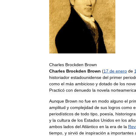
Charles
Brockden
Brown
Charles
Brockden
Brown
(
17
de
enero
de
historiador
estadounidense
del
primer
period
como
el
más
ambicioso
y
dotado
de
los
novel
Practicó
con
denuedo
la
novela
norteameric
Aunque
Brown
no
fue
en
modo
alguno
el
pri
amplitud
y
complejidad
de
sus
logros
como
e
periodísticos
de
todo
tipo
,
poesía
,
historiogra
y
la
cultura
de
los
Estados
Unidos
en
los
año
ambos
lados
del
Atlántico
en
la
era
de
la
Rev
tiempo
,
y
sirvió
de
inspiración
a
importantes