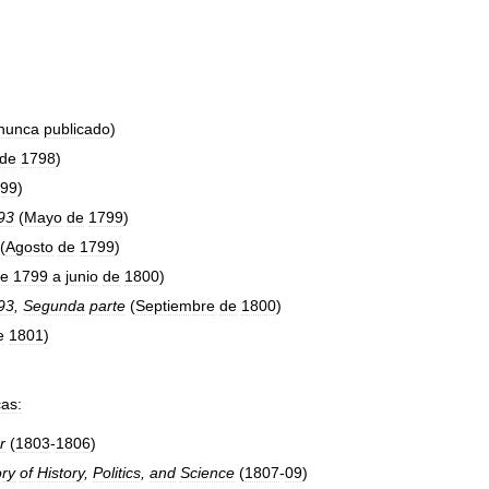
nunca
publicado
)
de
1798
)
99
)
93
(
Mayo
de
1799
)
(
Agosto
de
1799
)
e
1799
a
junio
de
1800
)
93
,
Segunda
parte
(
Septiembre
de
1800
)
e
1801
)
cas:
r
(
1803
-
1806
)
ory
of
History
,
Politics
,
and
Science
(
1807
-
09
)