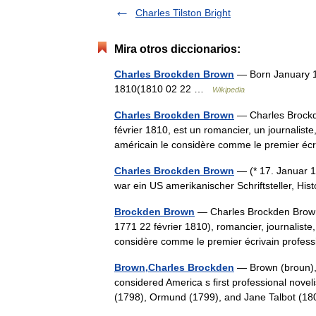
Charles Tilston Bright
Mira otros diccionarios:
Charles Brockden Brown
— Born January 17
1810(1810 02 22 …
Wikipedia
Charles Brockden Brown
— Charles Brockde
février 1810, est un romancier, un journaliste,
américain le considère comme le premier 
Charles Brockden Brown
— (* 17. Januar 1
war ein US amerikanischer Schriftsteller, H
Brockden Brown
— Charles Brockden Brown
1771 22 février 1810), romancier, journaliste,
considère comme le premier écrivain profe
Brown,Charles Brockden
— Brown (broun), 
considered America s first professional nove
(1798), Ormund (1799), and Jane Talbot (18