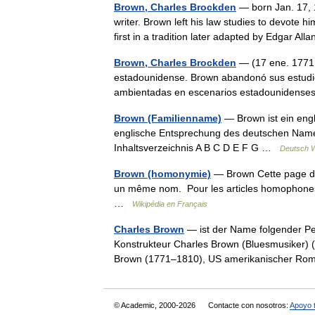
Brown, Charles Brockden
— born Jan. 17, 1
writer. Brown left his law studies to devote hi
first in a tradition later adapted by Edgar 
Brown, Charles Brockden
— (17 ene. 1771, 
estadounidense. Brown abandonó sus estudios
ambientadas en escenarios estadounidense
Brown (Familienname)
— Brown ist ein eng
englische Entsprechung des deutschen Nam
Inhaltsverzeichnis A B C D E F G …
Deutsch W
Brown (homonymie)
— Brown Cette page d’h
un même nom. Pour les articles homophones,
…
Wikipédia en Français
Charles Brown
— ist der Name folgender Pe
Konstrukteur Charles Brown (Bluesmusiker)
Brown (1771–1810), US amerikanischer R
© Academic, 2000-2026
Contacte con nosotros:
Apoyo 