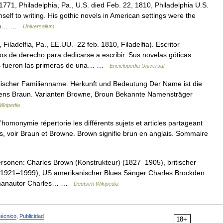
771, Philadelphia, Pa., U.S. died Feb. 22, 1810, Philadelphia U.S.
mself to writing. His gothic novels in American settings were the
Allan… …
Universalium
Filadelfia, Pa., EE.UU.–22 feb. 1810, Filadelfia). Escritor
 de derecho para dedicarse a escribir. Sus novelas góticas
s fueron las primeras de una… …
Enciclopedia Universal
lischer Familienname. Herkunft und Bedeutung Der Name ist die
ens Braun. Varianten Browne, Broun Bekannte Namensträger
ikipedia
omonymie répertorie les différents sujets et articles partageant
 voir Braun et Browne. Brown signifie brun en anglais. Sommaire
rsonen: Charles Brown (Konstrukteur) (1827–1905), britischer
 (1921–1999), US amerikanischer Blues Sänger Charles Brockden
omanautor Charles… …
Deutsch Wikipedia
técnico
,
Publicidad
18+