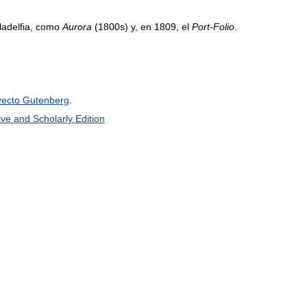
ladelfia
,
como
Aurora
(
1800s
)
y
,
en
1809
,
el
Port
-
Folio
.
yecto
Gutenberg
.
ive
and
Scholarly
Edition