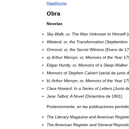
Hawthorne
.
Obra
Novelas
Sky
-
Walk
;
or
,
The
Man
Unknown
to
Himself
(
Wieland
;
or
,
the
Transformation
(
Septiembre
Ormond
;
or
,
the
Secret
Witness
(
Enero
de
17
a
)
Arthur
Mervyn
;
or
,
Memoirs
of
the
Year
17
Edgar
Huntly
;
or
,
Memoirs
of
a
Sleep
-
Walker
Memoirs
of
Stephen
Calvert
(
serial
de
junio
d
b
)
Arthur
Mervyn
;
or
,
Memoirs
of
the
Year
17
Clara
Howard
;
In
a
Series
of
Letters
(
Junio
d
Jane
Talbot
;
A
Novel
(
Diciembre
de
1801
)
Posteriormente
,
en
las
publicaciones
periódi
The
Literary
Magazine
and
American
Registe
The
American
Register
and
General
Reposit