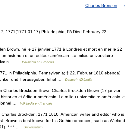
Charles Bronson
, 1771(1771 01 17) Philadelphia, PA Died February 22,
n Brown, né le 17 janvier 1771 à Londres et mort en mer le 22
 un historien et un éditeur américain. Le milieu universitaire
écrivain… …
Wikipédia en Français
771 in Philadelphia, Pennsylvania; † 22. Februar 1810 ebenda)
istoriker und Herausgeber. Inhal …
Deutsch Wikipedia
 Charles Brockden Brown Charles Brockden Brown (17 janvier
 historien et éditeur américain. Le milieu universitaire américain le
ssionnel …
Wikipédia en Français
Charles Brockden. 1771 1810. American writer and editor who is
list. Brown is best known for his Gothic romances, such as Wieland
01). * * * …
Universalium