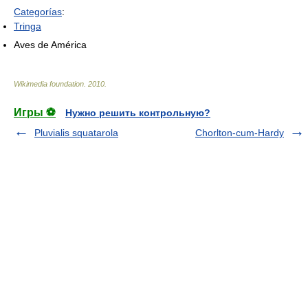
Categorías
:
Tringa
Aves de América
Wikimedia foundation
.
2010
.
Игры ⚽
Нужно решить контрольную?
Pluvialis squatarola
Chorlton-cum-Hardy