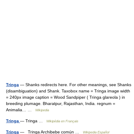
Tringa
— Shanks redirects here. For other meanings, see Shanks
(disambiguation) and Shank. Taxobox name = Tringa image width
= 240px image caption = Wood Sandpiper ( Tringa glareola ) in
breeding plumage. Bharatpur, Rajasthan, India. regnum =
Animalia… …
Wikipedia
Tringa
— Tringa …
Wikipédia en Français
Tringa
— Tringa Archibebe común …
Wikipedia Español