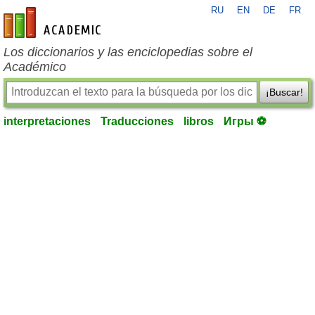
RU
EN
DE
FR
es-academic.com
Los diccionarios y las enciclopedias sobre el
Académico
¡Buscar!
interpretaciones
Traducciones
libros
Игры ⚽