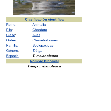
Clasificación científica
Reino
:
Animalia
Filo
:
Chordata
Clase
:
Aves
Orden
:
Charadriiformes
Familia
:
Scolopacidae
Género
:
Tringa
Especie
:
T. melanoleuca
Nombre binomial
Tringa melanoleuca