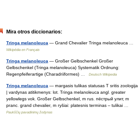
Mira otros diccionarios:
Tringa melanoleuca
— Grand Chevalier Tringa melanoleuca …
Wikipédia en Français
Tringa melanoleuca
— Großer Gelbschenkel Großer
Gelbschenkel (Tringa melanoleuca) Systematik Ordnung:
Regenpfeiferartige (Charadriiformes) …
Deutsch Wikipedia
Tringa melanoleuca
— margasis tulikas statusas T sritis zoologija
| vardynas atitikmenys: lot. Tringa melanoleuca angl. greater
yellowlegs vok. Großer Gelbschenkel, m rus. пёстрый улит, m
pranc. grand chevalier, m ryšiai: platesnis terminas – tulikai …
Paukščių pavadinimų žodynas