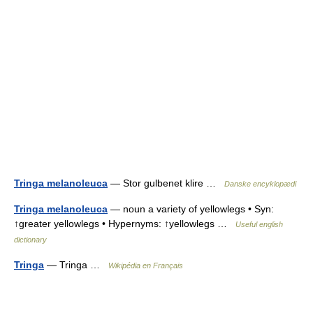
Tringa melanoleuca
— Stor gulbenet klire …
Danske encyklopædi
Tringa melanoleuca
— noun a variety of yellowlegs • Syn:
↑greater yellowlegs • Hypernyms: ↑yellowlegs …
Useful english
dictionary
Tringa
— Tringa …
Wikipédia en Français