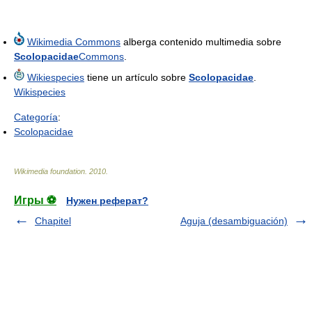
Wikimedia Commons
alberga contenido multimedia sobre
Scolopacidae
Commons
.
Wikiespecies
tiene un artículo sobre
Scolopacidae
.
Wikispecies
Categoría
:
Scolopacidae
Wikimedia foundation
.
2010
.
Игры ⚽
Нужен реферат?
Chapitel
Aguja (desambiguación)