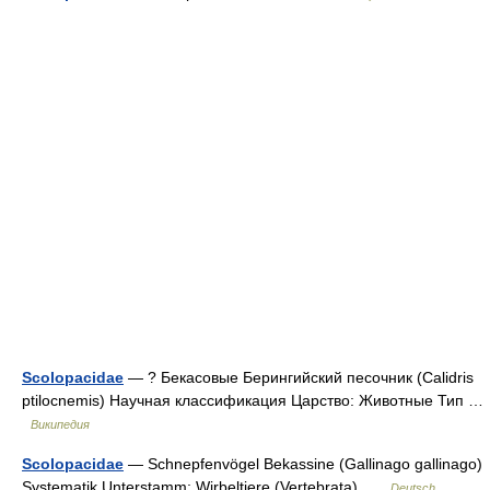
Scolopacidae
— ? Бекасовые Берингийский песочник (Calidris
ptilocnemis) Научная классификация Царство: Животные Тип …
Википедия
Scolopacidae
— Schnepfenvögel Bekassine (Gallinago gallinago)
Systematik Unterstamm: Wirbeltiere (Vertebrata) …
Deutsch