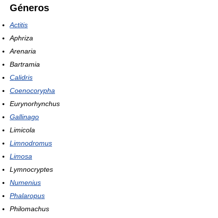
Géneros
Actitis
Aphriza
Arenaria
Bartramia
Calidris
Coenocorypha
Eurynorhynchus
Gallinago
Limicola
Limnodromus
Limosa
Lymnocryptes
Numenius
Phalaropus
Philomachus