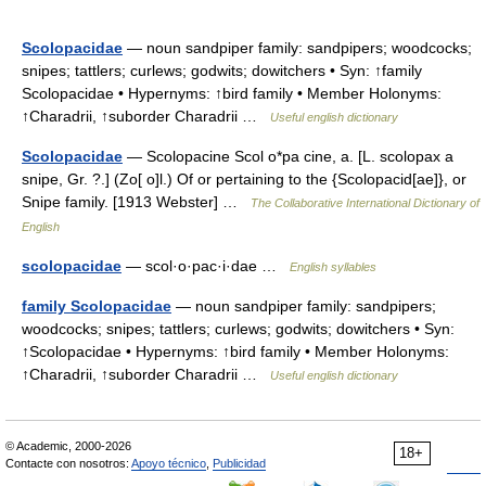
Scolopacidae
— noun sandpiper family: sandpipers; woodcocks;
snipes; tattlers; curlews; godwits; dowitchers • Syn: ↑family
Scolopacidae • Hypernyms: ↑bird family • Member Holonyms:
↑Charadrii, ↑suborder Charadrii …
Useful english dictionary
Scolopacidae
— Scolopacine Scol o*pa cine, a. [L. scolopax a
snipe, Gr. ?.] (Zo[ o]l.) Of or pertaining to the {Scolopacid[ae]}, or
Snipe family. [1913 Webster] …
The Collaborative International Dictionary of
English
scolopacidae
— scol·o·pac·i·dae …
English syllables
family Scolopacidae
— noun sandpiper family: sandpipers;
woodcocks; snipes; tattlers; curlews; godwits; dowitchers • Syn:
↑Scolopacidae • Hypernyms: ↑bird family • Member Holonyms:
↑Charadrii, ↑suborder Charadrii …
Useful english dictionary
© Academic, 2000-2026
18+
Contacte con nosotros:
Apoyo técnico
,
Publicidad