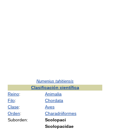
Numenius tahitiensis
Clasificación científica
Reino
:
Animalia
Filo
:
Chordata
Clase
:
Aves
Orden
:
Charadriiformes
Suborden:
Scolopaci
Scolopacidae