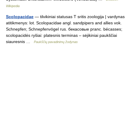
Wikipedia
Scolopacidae
— tilvikiniai statusas T sritis zoologija | vardynas
atitikmenys: lot. Scolopacidae angl. sandpipers and allies vok.
Schnepfen; Schnepfenvögel rus. бекасовые pranc. bécasses;
scolopacidés ryšiai: platesnis terminas – sėjikiniai paukščiai
siauresnis …
Paukščių pavadinimų žodynas