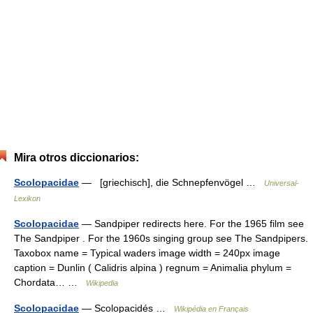
Mira otros diccionarios:
Scolopacidae
— [griechisch], die Schnepfenvögel …
Universal-
Lexikon
Scolopacidae
— Sandpiper redirects here. For the 1965 film see
The Sandpiper . For the 1960s singing group see The Sandpipers.
Taxobox name = Typical waders image width = 240px image
caption = Dunlin ( Calidris alpina ) regnum = Animalia phylum =
Chordata… …
Wikipedia
Scolopacidae
— Scolopacidés …
Wikipédia en Français