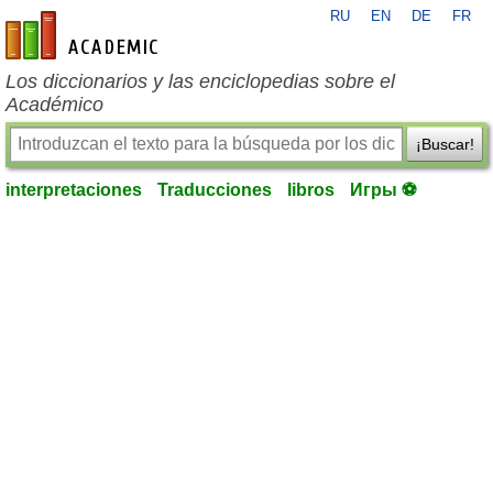
RU
EN
DE
FR
es-academic.com
Los diccionarios y las enciclopedias sobre el
Académico
¡Buscar!
interpretaciones
Traducciones
libros
Игры ⚽