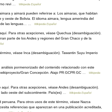
como revi …
Wikipedia Español
imara y aimará pueden referirse a: Los aimaras, que habitan
e y oeste de Bolivia. El idioma aimara, lengua amerindia del
ica de las lenguas… …
Wikipedia Español
quí. Para otras acepciones, véase Quechua (desambiguación).
ran parte de los Andes y regiones del Gran Chaco y de la
ñol
término, véase Inca (desambiguación). Tawantin Suyu Imperio
análisis pormenorizado del contenido relacionado con este
or wikiproyecto/Gran Concepción. Atajo PR:GCPR:GC …
Wikipedia
 aquí. Para otras acepciones, véase Andes (desambiguación).
el lado oeste del subcontinente. País(es) …
Wikipedia Español
dad peruana. Para otros usos de este término, véase Nazca
cesita referencias que aparezcan en una publicación acreditada,