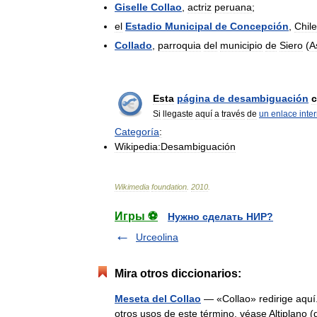
Giselle
Collao
,
actriz
peruana
;
el
Estadio
Municipal
de
Concepción
,
Chile
Collado
,
parroquia
del
municipio
de
Siero
(
A
Esta
página
de
desambiguación
c
Si
llegaste
aquí
a
través
de
un
enlace
inte
Categoría
:
Wikipedia:Desambiguación
Wikimedia
foundation
.
2010
.
Игры ⚽
Нужно сделать НИР?
Urceolina
Mira otros diccionarios:
Meseta del Collao
— «Collao» redirige aquí
otros usos de este término, véase Altiplano 