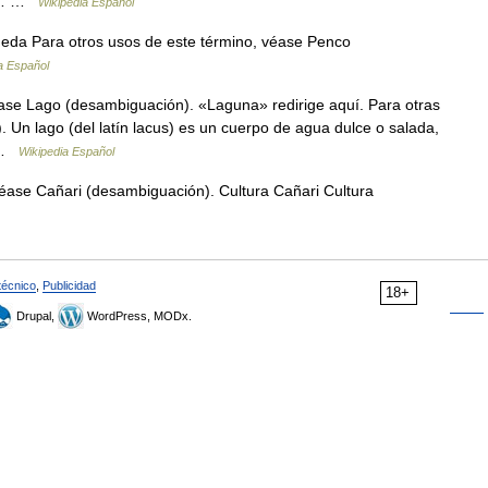
s,… …
Wikipedia Español
eda Para otros usos de este término, véase Penco
a Español
ase Lago (desambiguación). «Laguna» redirige aquí. Para otras
Un lago (del latín lacus) es un cuerpo de agua dulce o salada,
… …
Wikipedia Español
éase Cañari (desambiguación). Cultura Cañari Cultura
técnico
,
Publicidad
18+
Drupal,
WordPress, MODx.