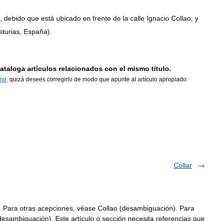
,
debido
que
está
ubicado
en
frente
de
la
calle
Ignacio
Collao
;
y
sturias
,
España
).
ataloga
artículos
relacionados
con
el
mismo
título
.
rno
,
quizá
desees
corregirlo
de
modo
que
apunte
al
artículo
apropiado
.
Collar
. Para otras acepciones, véase Collao (desambiguación). Para
(desambiguación). Este artículo o sección necesita referencias que