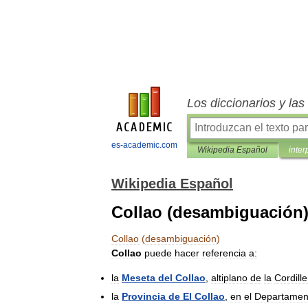
Los diccionarios y la
es-academic.com
Wikipedia Español
inter
Wikipedia Español
Collao (desambiguación
Collao
(
desambiguación
)
Collao
puede
hacer
referencia
a:
la
Meseta
del
Collao
,
altiplano
de
la
Cordille
la
Provincia
de
El
Collao
,
en
el
Departamen