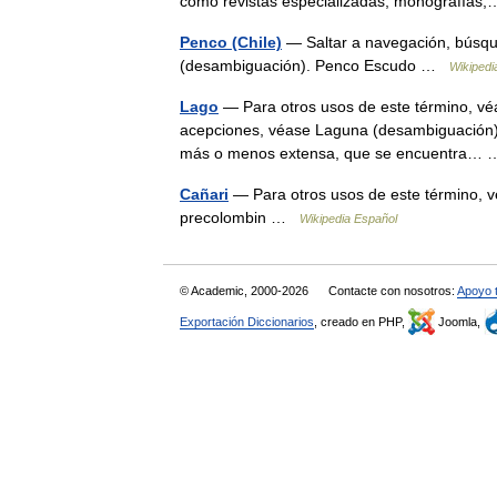
como revistas especializadas, monografía
Penco (Chile)
— Saltar a navegación, búsqu
(desambiguación). Penco Escudo …
Wikipedi
Lago
— Para otros usos de este término, vé
acepciones, véase Laguna (desambiguación). 
más o menos extensa, que se encuentra
Cañari
— Para otros usos de este término, v
precolombin …
Wikipedia Español
© Academic, 2000-2026
Contacte con nosotros:
Apoyo 
Exportación Diccionarios
, creado en PHP,
Joomla,