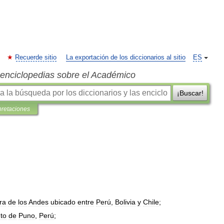
Recuerde sitio
La exportación de los diccionarios al sitio
ES
s enciclopedias sobre el Académico
¡Buscar!
pretaciones
)
ra
de
los
Andes
ubicado
entre
Perú
,
Bolivia
y
Chile
;
to
de
Puno
,
Perú
;