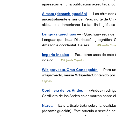
aparezcan en una publicación acreditada, 
Aimara (desambiguación)
— Los términos a
ancestralmente el sur del Perú, norte de Chil
altiplano sudamericano. La familia lingüíst
Lenguas quechuas
— «Quechua» redirige a
Lenguas quechuas Distribución geográfica: G
Amazonia occidental. Países …
Wikipedia Espa
Imperio incaico
— Para otros usos de este 
incaico …
Wikipedia Español
Wikiproyecto:Gran Concepción
— Para un 
wikiproyecto, véase Wikipedia:Contenido p
Español
Cordillera de los Andes
— «Andes» redirige
Cordillera de los Andes color marrón sobre 
Nazca
— Este artículo trata sobre la locali
(desambiguación). Este artículo o sección ne