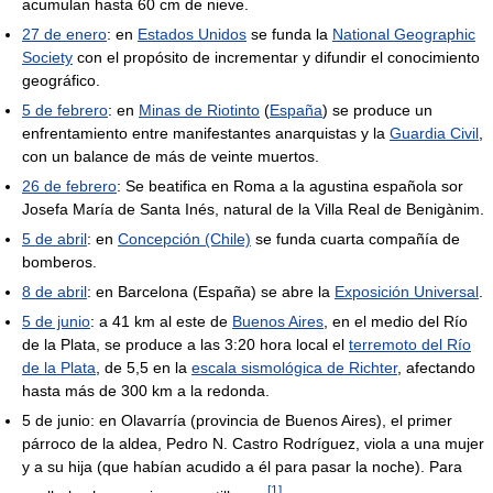
acumulan hasta 60 cm de nieve.
27 de enero
: en
Estados Unidos
se funda la
National Geographic
Society
con el propósito de incrementar y difundir el conocimiento
geográfico.
5 de febrero
: en
Minas de Riotinto
(
España
) se produce un
enfrentamiento entre manifestantes anarquistas y la
Guardia Civil
,
con un balance de más de veinte muertos.
26 de febrero
: Se beatifica en Roma a la agustina española sor
Josefa María de Santa Inés, natural de la Villa Real de Benigànim.
5 de abril
: en
Concepción (Chile)
se funda cuarta compañía de
bomberos.
8 de abril
: en Barcelona (España) se abre la
Exposición Universal
.
5 de junio
: a 41 km al este de
Buenos Aires
, en el medio del Río
de la Plata, se produce a las 3:20 hora local el
terremoto del Río
de la Plata
, de 5,5 en la
escala sismológica de Richter
, afectando
hasta más de 300 km a la redonda.
5 de junio: en Olavarría (provincia de Buenos Aires), el primer
párroco de la aldea, Pedro N. Castro Rodríguez, viola a una mujer
y a su hija (que habían acudido a él para pasar la noche). Para
[
1
]