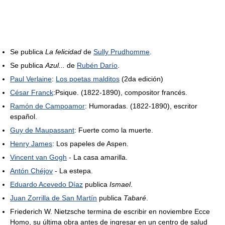
Se publica
La felicidad
de
Sully Prudhomme
.
Se publica
Azul...
de
Rubén Darío
.
Paul Verlaine
:
Los poetas malditos
(2da edición)
César Franck
:Psique. (1822-1890), compositor francés.
Ramón de Campoamor
: Humoradas. (1822-1890), escritor
español.
Guy de Maupassant
: Fuerte como la muerte.
Henry James
: Los papeles de Aspen.
Vincent van Gogh
- La casa amarilla.
Antón Chéjov
- La estepa.
Eduardo Acevedo Díaz
publica
Ismael
.
Juan Zorrilla de San Martín
publica
Tabaré
.
Friederich W. Nietzsche termina de escribir en noviembre Ecce
Homo, su última obra antes de ingresar en un centro de salud