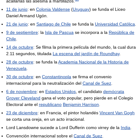
acallarlas las asesina a martillazos.
11 de junio
: en
Colonia Valdense
(
Uruguay
) se funda el Liceo
Daniel Armand Ugón.
21 de junio
: en
Santiago de Chile
se funda la
Universidad Católica
.
9 de septiembre
: la
Isla de Pascua
se incorpora a la
República de
Chile
.
14 de octubre
: Se filma la primera película del mundo, la cual dura
2.11 segundos, titulada
La escena del jardín de Roundhay
.
28 de octubre
: se funda la
Academia Nacional de la Historia de
Venezuela
.
30 de octubre
: en
Constantinopla
se firma el convenio
internacional para la neutralización del
Canal de Suez
.
6 de noviembre
: en
Estados Unidos
, el candidato
demócrata
Grover Cleveland
gana el voto popular, pero pierde en el Colegio
Electoral ante el
republicano
Benjamin Harrison
.
23 de diciembre
: en Francia, el pintor holandés
Vincent Van Gogh
se corta una oreja, en un acto irracional.
Lord Lansdowne sucede a Lord Dufferin como virrey de la
India
.
Convención internacional sobre el
Canal de Suez
.