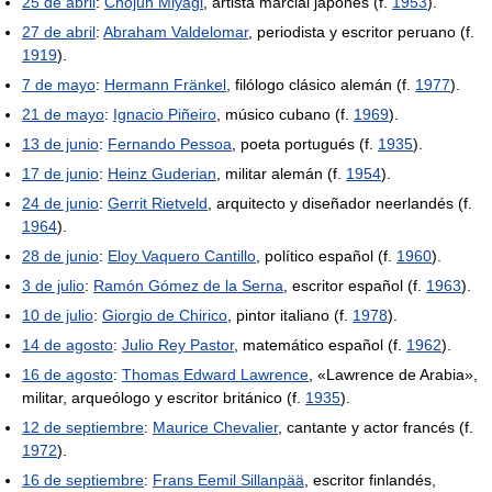
25 de abril
:
Chōjun Miyagi
, artista marcial japonés (f.
1953
).
27 de abril
:
Abraham Valdelomar
, periodista y escritor peruano (f.
1919
).
7 de mayo
:
Hermann Fränkel
, filólogo clásico alemán (f.
1977
).
21 de mayo
:
Ignacio Piñeiro
, músico cubano (f.
1969
).
13 de junio
:
Fernando Pessoa
, poeta portugués (f.
1935
).
17 de junio
:
Heinz Guderian
, militar alemán (f.
1954
).
24 de junio
:
Gerrit Rietveld
, arquitecto y diseñador neerlandés (f.
1964
).
28 de junio
:
Eloy Vaquero Cantillo
, político español (f.
1960
).
3 de julio
:
Ramón Gómez de la Serna
, escritor español (f.
1963
).
10 de julio
:
Giorgio de Chirico
, pintor italiano (f.
1978
).
14 de agosto
:
Julio Rey Pastor
, matemático español (f.
1962
).
16 de agosto
:
Thomas Edward Lawrence
, «Lawrence de Arabia»,
militar, arqueólogo y escritor británico (f.
1935
).
12 de septiembre
:
Maurice Chevalier
, cantante y actor francés (f.
1972
).
16 de septiembre
:
Frans Eemil Sillanpää
, escritor finlandés,