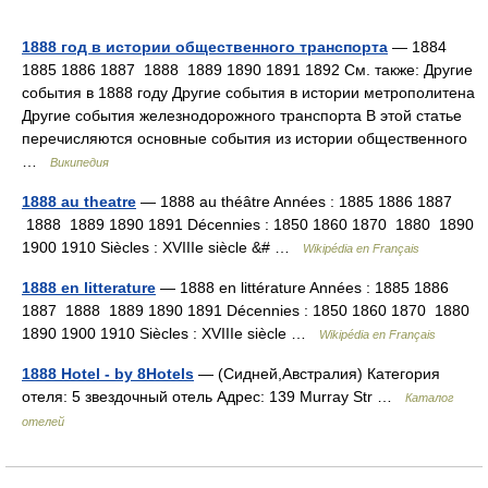
1888 год в истории общественного транспорта
— 1884
1885 1886 1887 1888 1889 1890 1891 1892 См. также: Другие
события в 1888 году Другие события в истории метрополитена
Другие события железнодорожного транспорта В этой статье
перечисляются основные события из истории общественного
…
Википедия
1888 au theatre
— 1888 au théâtre Années : 1885 1886 1887
1888 1889 1890 1891 Décennies : 1850 1860 1870 1880 1890
1900 1910 Siècles : XVIIIe siècle &# …
Wikipédia en Français
1888 en litterature
— 1888 en littérature Années : 1885 1886
1887 1888 1889 1890 1891 Décennies : 1850 1860 1870 1880
1890 1900 1910 Siècles : XVIIIe siècle …
Wikipédia en Français
1888 Hotel - by 8Hotels
— (Сидней,Австралия) Категория
отеля: 5 звездочный отель Адрес: 139 Murray Str …
Каталог
отелей