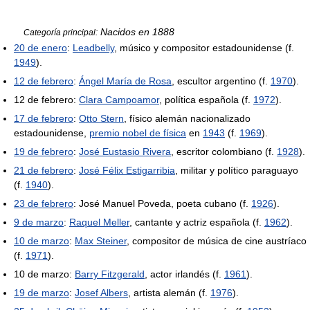
Nacidos en 1888
Categoría principal:
20 de enero
:
Leadbelly
, músico y compositor estadounidense (f.
1949
).
12 de febrero
:
Ángel María de Rosa
, escultor argentino (f.
1970
).
12 de febrero:
Clara Campoamor
, política española (f.
1972
).
17 de febrero
:
Otto Stern
, físico alemán nacionalizado
estadounidense,
premio nobel de física
en
1943
(f.
1969
).
19 de febrero
:
José Eustasio Rivera
, escritor colombiano (f.
1928
).
21 de febrero
:
José Félix Estigarribia
, militar y político paraguayo
(f.
1940
).
23 de febrero
: José Manuel Poveda, poeta cubano (f.
1926
).
9 de marzo
:
Raquel Meller
, cantante y actriz española (f.
1962
).
10 de marzo
:
Max Steiner
, compositor de música de cine austríaco
(f.
1971
).
10 de marzo:
Barry Fitzgerald
, actor irlandés (f.
1961
).
19 de marzo
:
Josef Albers
, artista alemán (f.
1976
).