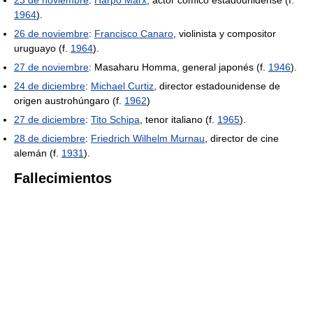
23 de noviembre
:
Harpo Marx
, actor cómico estadounidense (f.
1964
).
26 de noviembre
:
Francisco Canaro
, violinista y compositor
uruguayo (f.
1964
).
27 de noviembre
: Masaharu Homma, general japonés (f.
1946
).
24 de diciembre
:
Michael Curtiz
, director estadounidense de
origen austrohúngaro (f.
1962
)
27 de diciembre
:
Tito Schipa
, tenor italiano (f.
1965
).
28 de diciembre
:
Friedrich Wilhelm Murnau
, director de cine
alemán (f.
1931
).
Fallecimientos