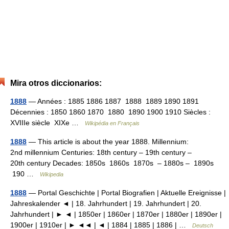
Mira otros diccionarios:
1888
— Années : 1885 1886 1887 1888 1889 1890 1891
Décennies : 1850 1860 1870 1880 1890 1900 1910 Siècles :
XVIIIe siècle XIXe …
Wikipédia en Français
1888
— This article is about the year 1888. Millennium:
2nd millennium Centuries: 18th century – 19th century –
20th century Decades: 1850s 1860s 1870s – 1880s – 1890s
190 …
Wikipedia
1888
— Portal Geschichte | Portal Biografien | Aktuelle Ereignisse |
Jahreskalender ◄ | 18. Jahrhundert | 19. Jahrhundert | 20.
Jahrhundert | ► ◄ | 1850er | 1860er | 1870er | 1880er | 1890er |
1900er | 1910er | ► ◄◄ | ◄ | 1884 | 1885 | 1886 | …
Deutsch