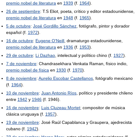
premio nobel de literatura
en
1939
(f.
1964
).
26 de septiembre
: T.S Eliot, poeta, crítico y editor estadounidense,
premio nobel de literatura
en
1948
(f.
1965
).
5 de octubre
:
José Gordillo Sánchez
, fotógrafo, pintor y dorador
español (f.
1972
).
16 de octubre
:
Eugene O'Neill
, dramaturgo estadounidense,
premio nobel de literatura
en
1936
(f.
1953
).
29 de octubre
:
Li Dazhao
, intelectual y político chino (f.
1927
).
7 de noviembre
: Chandrasekhara Venkata Raman, físico indio,
premio nobel de física
en
1930
(f.
1970
).
8 de noviembre
:
Aurelio Escobar Castellanos
, fotógrafo mexicano
(f.
1964
).
10 de noviembre
:
Juan Antonio Ríos
, político y presidente chileno
entre
1942
y
1946
(f. 1946).
16 de noviembre
:
Luis Cluzeau Mortet
; compositor de música
clásica uruguaya (f.
1957
).
19 de noviembre
: José Raúl Capablanca y Graupera, ajedrecista
cubano (f.
1942
).