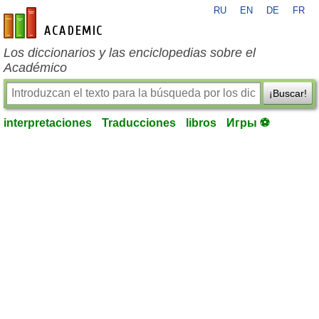
RU
EN
DE
FR
es-academic.com
Los diccionarios y las enciclopedias sobre el
Académico
¡Buscar!
interpretaciones
Traducciones
libros
Игры ⚽