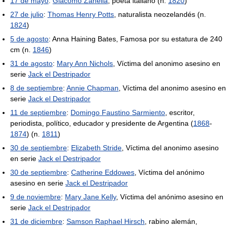
17 de mayo
:
Giacomo Zanella
, poeta italiano (n.
1820
)
27 de julio
:
Thomas Henry Potts
, naturalista neozelandés (n.
1824
)
5 de agosto
: Anna Haining Bates, Famosa por su estatura de 240
cm (n.
1846
)
31 de agosto
:
Mary Ann Nichols
, Víctima del anonimo asesino en
serie
Jack el Destripador
8 de septiembre
:
Annie Chapman
, Víctima del anonimo asesino en
serie
Jack el Destripador
11 de septiembre
:
Domingo Faustino Sarmiento
, escritor,
periodista, político, educador y presidente de Argentina (
1868
-
1874
) (n.
1811
)
30 de septiembre
:
Elizabeth Stride
, Víctima del anonimo asesino
en serie
Jack el Destripador
30 de septiembre
:
Catherine Eddowes
, Víctima del anónimo
asesino en serie
Jack el Destripador
9 de noviembre
:
Mary Jane Kelly
, Víctima del anónimo asesino en
serie
Jack el Destripador
31 de diciembre
:
Samson Raphael Hirsch
, rabino alemán,