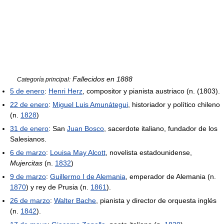
Fallecidos en 1888
Categoría principal:
5 de enero
:
Henri Herz
, compositor y pianista austriaco (n. (1803).
22 de enero
:
Miguel Luis Amunátegui
, historiador y político chileno
(n.
1828
)
31 de enero
: San
Juan Bosco
, sacerdote italiano, fundador de los
Salesianos.
6 de marzo
:
Louisa May Alcott
, novelista estadounidense,
Mujercitas
(n.
1832
)
9 de marzo
:
Guillermo I de Alemania
, emperador de Alemania (n.
1870
) y rey de Prusia (n.
1861
).
26 de marzo
:
Walter Bache
, pianista y director de orquesta inglés
(n.
1842
).