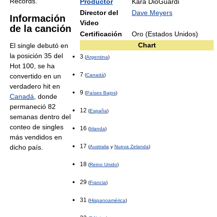
Records.
Productor
Kara DioGuardi
Director del
Dave Meyers
Información
Video
de la canción
Certificación
Oro (Estados Unidos)
Chart
El single debutó en
la posición 35 del
3
(
Argentina
)
Hot 100, se ha
7
convertido en un
(
Canadá
)
verdadero hit en
9
(
Países Bajos
)
Canadá
, donde
permaneció 82
12
(
España
)
semanas dentro del
conteo de singles
16
(
Irlanda
)
más vendidos en
17
dicho país.
(
Australia
y
Nueva Zelanda
)
18
(
Reino Unido
)
29
(
Francia
)
31
(
Hispanoamérica
)