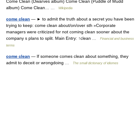
Come Clean (Dwarves album) Come Clean (Puddle of Mudd
album) Come Clean… …
Wikipedia
come clean
— ► to admit the truth about a secret you have been
trying to keep: come clean about/on/over sth »Corporate
managers were criticized for not coming clean sooner about the
company s plans to split. Main Entry: ↑clean …
Financial and business
terms
come clean
— If someone comes clean about something, they
admit to deceit or wrongdoing …
The small dictionary of idiomes