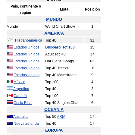
País, continente o
Lista
Posición
región
MUNDO
Mundo
World Chart Show
1
AMERICA
Hispanoamérica
Top 40
31
Estados Unidos
Billboard Hot 100
35
Estados Unidos
Adult Top 40
37
Estados Unidos
Hot Digital Songs
63
Estados Unidos
Top 40 Tracks
18
Estados Unidos
Top 40 Mainstream
9
México
Top 100
4
Argentina
Top 40
3
Canadá
Top 100
7
Costa Rica
Top 40 Singles Chart
6
OCEANIA
Australia
Top 50
ARIA
17
Nueva Zelanda
Top 40
17
EUROPA