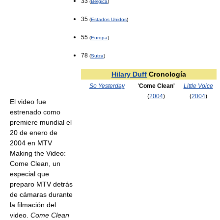
33
(
Bélgica
)
35
(
Estados Unidos
)
55
(
Europa
)
78
(
Suiza
)
Hilary Duff
Cronología
So Yesterday
'
Come Clean'
Little Voice
(
2004
)
(
2004
)
El video fue
estrenado como
premiere mundial el
20 de enero de
2004 en MTV
Making the Video:
Come Clean, un
especial que
preparo MTV detrás
de cámaras durante
la filmación del
video.
Come Clean