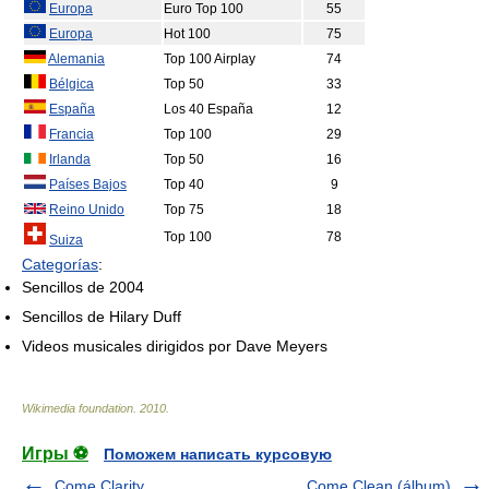
Europa
Euro Top 100
55
Europa
Hot 100
75
Alemania
Top 100 Airplay
74
Bélgica
Top 50
33
España
Los 40 España
12
Francia
Top 100
29
Irlanda
Top 50
16
Países Bajos
Top 40
9
Reino Unido
Top 75
18
Top 100
78
Suiza
Categorías
:
Sencillos de 2004
Sencillos de Hilary Duff
Videos musicales dirigidos por Dave Meyers
Wikimedia foundation
.
2010
.
Игры ⚽
Поможем написать курсовую
Come Clarity
Come Clean (álbum)