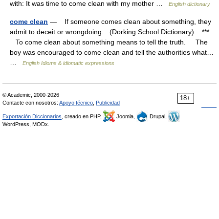
with: It was time to come clean with my mother …
English dictionary
come clean
— If someone comes clean about something, they
admit to deceit or wrongdoing. (Dorking School Dictionary) ***
To come clean about something means to tell the truth. The
boy was encouraged to come clean and tell the authorities what…
…
English Idioms & idiomatic expressions
© Academic, 2000-2026
18+
Contacte con nosotros:
Apoyo técnico
,
Publicidad
Exportación Diccionarios
, creado en PHP,
Joomla,
Drupal,
WordPress, MODx.