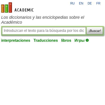
RU
EN
DE
FR
es-academic.com
Los diccionarios y las enciclopedias sobre el
Académico
¡Buscar!
interpretaciones
Traducciones
libros
Игры ⚽