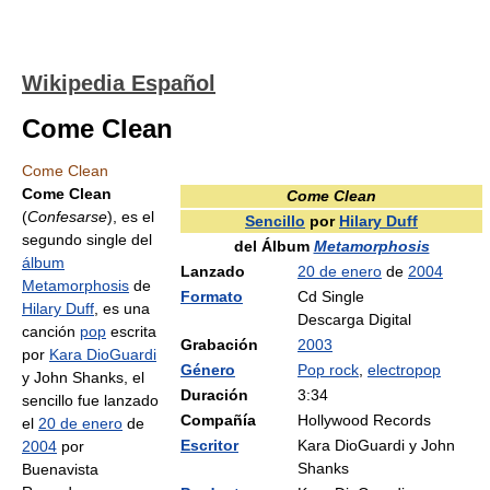
Wikipedia Español
Come Clean
Come Clean
Come Clean
Come Clean
(
Confesarse
), es el
Sencillo
por
Hilary Duff
segundo single del
del Álbum
Metamorphosis
álbum
Lanzado
20 de enero
de
2004
Metamorphosis
de
Formato
Cd Single
Hilary Duff
, es una
Descarga Digital
canción
pop
escrita
Grabación
2003
por
Kara DioGuardi
Género
Pop rock
,
electropop
y John Shanks, el
Duración
3:34
sencillo fue lanzado
Compañía
Hollywood Records
el
20 de enero
de
Escritor
Kara DioGuardi y John
2004
por
Shanks
Buenavista