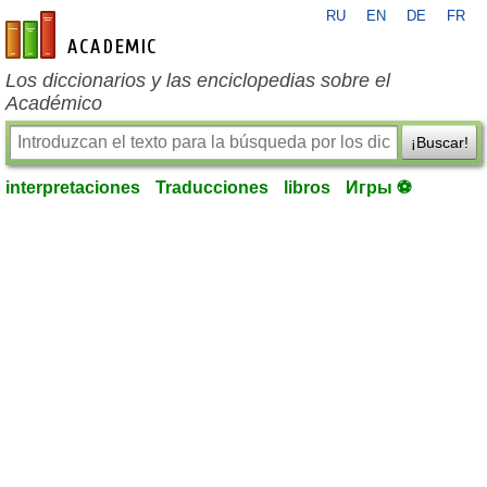
RU
EN
DE
FR
es-academic.com
Los diccionarios y las enciclopedias sobre el
Académico
¡Buscar!
interpretaciones
Traducciones
libros
Игры ⚽