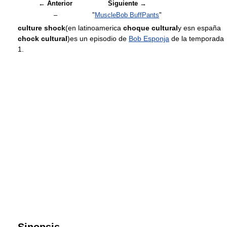
← Anterior
Siguiente →
–
"
MuscleBob BuffPants
"
culture shock
(en latinoamerica
choque cultural
y esn españa
chock cultural
)es un episodio de
Bob Esponja
de la temporada
1.