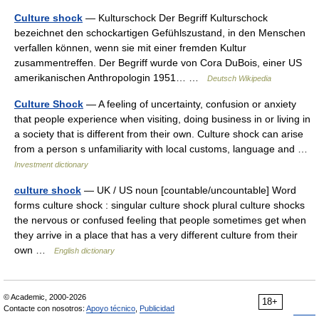
Culture shock
— Kulturschock Der Begriff Kulturschock
bezeichnet den schockartigen Gefühlszustand, in den Menschen
verfallen können, wenn sie mit einer fremden Kultur
zusammentreffen. Der Begriff wurde von Cora DuBois, einer US
amerikanischen Anthropologin 1951… …
Deutsch Wikipedia
Culture Shock
— A feeling of uncertainty, confusion or anxiety
that people experience when visiting, doing business in or living in
a society that is different from their own. Culture shock can arise
from a person s unfamiliarity with local customs, language and …
Investment dictionary
culture shock
— UK / US noun [countable/uncountable] Word
forms culture shock : singular culture shock plural culture shocks
the nervous or confused feeling that people sometimes get when
they arrive in a place that has a very different culture from their
own …
English dictionary
© Academic, 2000-2026
18+
Contacte con nosotros:
Apoyo técnico
,
Publicidad