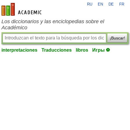
RU
EN
DE
FR
es-academic.com
Los diccionarios y las enciclopedias sobre el
Académico
¡Buscar!
interpretaciones
Traducciones
libros
Игры ⚽