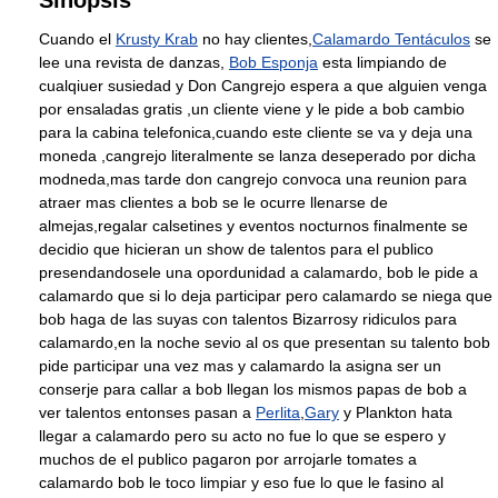
Sinopsis
Cuando el
Krusty Krab
no hay clientes,
Calamardo Tentáculos
se
lee una revista de danzas,
Bob Esponja
esta limpiando de
cualqiuer susiedad y Don Cangrejo espera a que alguien venga
por ensaladas gratis ,un cliente viene y le pide a bob cambio
para la cabina telefonica,cuando este cliente se va y deja una
moneda ,cangrejo literalmente se lanza deseperado por dicha
modneda,mas tarde don cangrejo convoca una reunion para
atraer mas clientes a bob se le ocurre llenarse de
almejas,regalar calsetines y eventos nocturnos finalmente se
decidio que hicieran un show de talentos para el publico
presendandosele una opordunidad a calamardo, bob le pide a
calamardo que si lo deja participar pero calamardo se niega que
bob haga de las suyas con talentos Bizarrosy ridiculos para
calamardo,en la noche sevio al os que presentan su talento bob
pide participar una vez mas y calamardo la asigna ser un
conserje para callar a bob llegan los mismos papas de bob a
ver talentos entonses pasan a
Perlita
,
Gary
y Plankton hata
llegar a calamardo pero su acto no fue lo que se espero y
muchos de el publico pagaron por arrojarle tomates a
calamardo bob le toco limpiar y eso fue lo que le fasino al