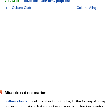
Игры ⚽
Поможем написать реферат
Culture Club
Culture Village
Mira otros diccionarios:
culture shock
— culture .shock n [singular, U] the feeling of being
confused or anxious that you get when you visit a foreign country