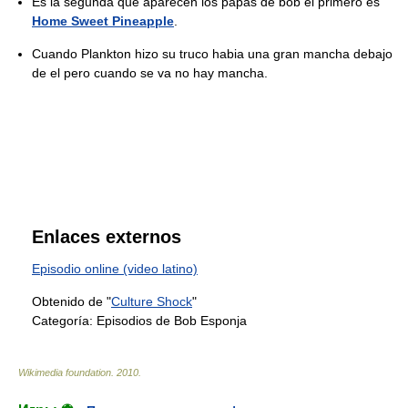
Es la segunda que aparecen los papás de bob el primero es
Home Sweet Pineapple
.
Cuando Plankton hizo su truco habia una gran mancha debajo
de el pero cuando se va no hay mancha.
Enlaces externos
Episodio online (video latino)
Obtenido de "
Culture Shock
"
Categoría:
Episodios de Bob Esponja
Wikimedia foundation
.
2010
.