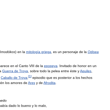
êmodókos
)
en
la
mitología
griega
,
es
un
personaje
de
la
Odisea
parece
en
el
Canto
VIII
de
la
epopeya
.
Invitado
de
honor
en
un
a
Guerra
de
Troya
,
sobre
todo
la
pelea
entre
éste
y
Aquiles
,
[
1
]
Caballo
de
Troya
;
episodio
que
es
posterior
a
los
hechos
ién
los
amores
de
Ares
y
de
Afrodita
.
aedo
había
dado
lo
bueno
y
lo
malo
,