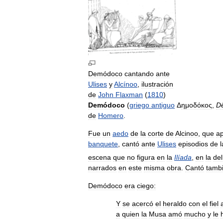
Demódoco
cantando
ante
Ulises
y
Alcínoo
,
ilustración
de
John
Flaxman
(
1810
)
Demódoco
(
griego
antiguo
Δ
ημοδόκος
,
D
de
Homero
.
Fue
un
aedo
de
la
corte
de
Alcinoo
,
que
a
banquete
,
cantó
ante
Ulises
episodios
de
l
escena
que
no
figura
en
la
Ilíada
,
en
la
del
narrados
en
este
misma
obra
.
Cantó
tamb
Demódoco
era
ciego:
Y
se
acercó
el
heraldo
con
el
fiel
a
quien
la
Musa
amó
mucho
y
le