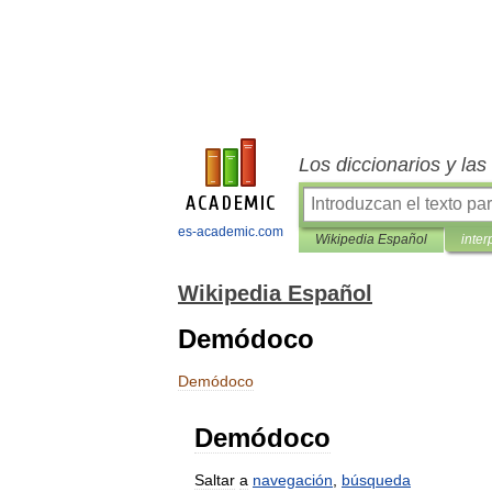
Los diccionarios y la
es-academic.com
Wikipedia Español
inter
Wikipedia Español
Demódoco
Demódoco
Demódoco
Saltar
a
navegación
,
búsqueda