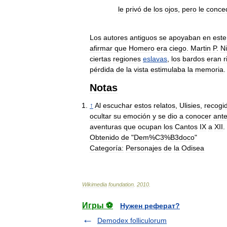
le
privó
de
los
ojos
,
pero
le
conce
Los
autores
antiguos
se
apoyaban
en
este
afirmar
que
Homero
era
ciego
.
Martin
P
.
N
ciertas
regiones
eslavas
,
los
bardos
eran
r
pérdida
de
la
vista
estimulaba
la
memoria
.
Notas
↑
Al
escuchar
estos
relatos
,
Ulisies
,
recogi
ocultar
su
emoción
y
se
dio
a
conocer
ant
aventuras
que
ocupan
los
Cantos
IX
a
XII
.
Obtenido
de
"
Dem
%
C3
%
B3doco
"
Categoría:
Personajes
de
la
Odisea
Wikimedia
foundation
.
2010
.
Игры ⚽
Нужен реферат?
Demodex folliculorum