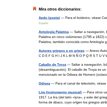
Mira otros diccionarios:
Aedo (poeta)
— Para el botánico, véase C
Español
Antología Palatina
— Saltar a navegación, 
Palatina en cinco volúmenes (1795 a 1822) 
Palatina, también conocida como Antología 
Autores griegos o en griego
— Anexo:Autore
C D E F G H I J K L M N Ñ O P Q R S T U 
Caballo de Troya
— Saltar a navegación, bú
(desambiguación). El caballo de Troya es un 
mencionado en la Odisea de Homero (octa
Odisea
— Para el canal de televisión, véas
Lira (instrumento musical)
— Para otros uso
1917. La lira (del latín «lyra», y este del g
forma de ábaco, cuyo origen los griegos at