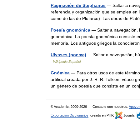
Paginación de Stephanus
— Saltar a naveg
referencia y organización que se emplea en l
como de las de Plutarco). Las obras de Pla
Poesía gnomónica
— Saltar a navegación, 
gnomónica. La poesía gnomónica consiste en
memoria. Los antiguos griegos la conocie
Ulysses (poema)
— Saltar a navegación, bú
Wikipedia Español
Gnómica
— Para otros usos de este término
artificial creada por J. R. R. Tolkien, véas
un género de poesía que consiste en un c
© Academic, 2000-2026
Contacte con nosotros:
Apoyo 
Exportación Diccionarios
, creado en PHP,
Joomla,