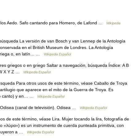
arlos Aedo. Safo cantando para Homero, de Lafond …
Wikipedia
búsqueda La versión de van Bosch y van Lennep de la Antología
conservada en el British Museum de Londres. La Antología
griega o, en latín… …
Wikipedia Español
s griegos o en griego Saltar a navegación, búsqueda Índice: A B
V W X Y Z …
Wikipedia Español
squeda Para otros usos de este término, véase Caballo de Troya
artilugio que aparece en el mito de la Guerra de Troya. Es
vo canto) y en… …
Wikipedia Español
e Odisea (canal de televisión). Odisea …
Wikipedia Español
s de este término, véase Lira. Mujer tocando la lira, fotografía de
riego «λύρα») es un instrumento de cuerda punteada primitiva, con
ribuyeron a …
Wikipedia Español