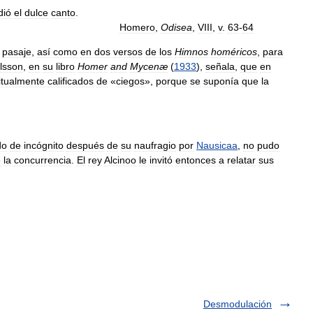
dió
el
dulce
canto
.
Homero
,
Odisea
,
VIII
,
v
.
63
-
64
pasaje
,
así
como
en
dos
versos
de
los
Himnos
homéricos
,
para
ilsson
,
en
su
libro
Homer
and
Mycenæ
(
1933
),
señala
,
que
en
itualmente
calificados
de
«
ciegos
»,
porque
se
suponía
que
la
do
de
incógnito
después
de
su
naufragio
por
Nausicaa
,
no
pudo
e
la
concurrencia
.
El
rey
Alcinoo
le
invitó
entonces
a
relatar
sus
Desmodulación