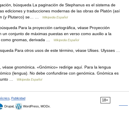
ación, búsqueda La paginación de Stephanus es el sistema de
as ediciones y traducciones modernas de las obras de Platón (así
tón (y Plutarco) se… …
Wikipedia Español
búsqueda Para la proyección cartográfica, véase Proyección
 un conjunto de máximas puestas en verso como auxilio a la
ron como gnomas, derivada …
Wikipedia Español
squeda Para otros usos de este término, véase Ulises. Ulysses …
, véase gnomónica. «Gnómico» redirige aquí. Para la lengua
e gnómico (lengua). No debe confundirse con genómica. Gnómica es
onjunto …
Wikipedia Español
técnico
,
Publicidad
18+
Drupal,
WordPress, MODx.