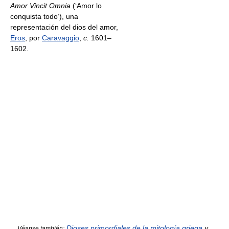
Amor Vincit Omnia
(‘Amor lo
conquista todo’), una
representación del dios del amor,
Eros
, por
Caravaggio
,
c.
1601–
1602.
Dioses primordiales de la mitología griega
y
Véanse también: