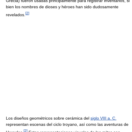
Grecia) fueron usadas principalmente para registrar inventarios, si
bien los nombres de dioses y héroes han sido dudosamente
[
2
]
revelados.
Los diseños geométricos sobre cerámica del
siglo VIII a. C.
representan escenas del ciclo troyano, así como las aventuras de
[
2
]