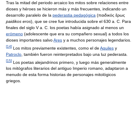
Tras la mitad del periodo arcaico los mitos sobre relaciones entre
dioses y héroes se hicieron más y más frecuentes, indicando un
desarrollo paralelo de la
pederastia pedagógica
(παιδικός ἔρως
paidikos eros
), que se cree fue introducida sobre el 630 a. C. Para
finales del siglo V a. C. los poetas había asignado al menos un
erómeno
(adolescente que era su compañero sexual) a todos los
dioses importantes salvo
Ares
y a muchos personajes legendarios.
[
14
]
Los mitos previamente existentes, como el de
Aquiles
y
Patroclo
, también fueron reinterpretados bajo una luz pederasta.
[
15
]
Los poetas alejandrinos primero, y luego más generalmente
los mitógrafos literarios del antiguo Imperio romano, adaptaron a
menudo de esta forma historias de personajes mitológicos
griegos.