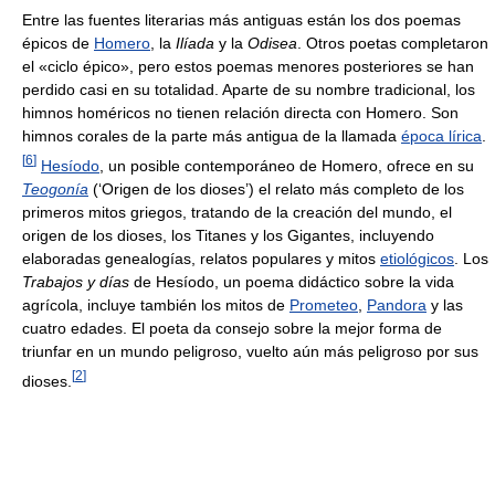
Entre las fuentes literarias más antiguas están los dos poemas
épicos de
Homero
, la
Ilíada
y la
Odisea
. Otros poetas completaron
el «ciclo épico», pero estos poemas menores posteriores se han
perdido casi en su totalidad. Aparte de su nombre tradicional, los
himnos homéricos no tienen relación directa con Homero. Son
himnos corales de la parte más antigua de la llamada
época lírica
.
[
6
]
Hesíodo
, un posible contemporáneo de Homero, ofrece en su
Teogonía
(‘Origen de los dioses’) el relato más completo de los
primeros mitos griegos, tratando de la creación del mundo, el
origen de los dioses, los Titanes y los Gigantes, incluyendo
elaboradas genealogías, relatos populares y mitos
etiológicos
. Los
Trabajos y días
de Hesíodo, un poema didáctico sobre la vida
agrícola, incluye también los mitos de
Prometeo
,
Pandora
y las
cuatro edades. El poeta da consejo sobre la mejor forma de
triunfar en un mundo peligroso, vuelto aún más peligroso por sus
[
2
]
dioses.