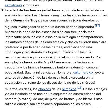
libremente
: historias de las primeras interacciones entre dioses,
semidioses
y mortales.
La
edad de los héroes
(edad heroica), donde la actividad divina
era más limitada. Las últimas y mayores leyendas heroicas son las
de la
Guerra de Troya
y sus consecuencias (consideradas por
[
17
]
algunos investigadores como un cuarto periodo separado).
Mientras la edad de los dioses ha sido con frecuencia más
interesante para los estudiosos de la mitología contemporáneos,
los autores griegos de las eras arcaica y clásica tuvieron una clara
preferencia por la edad de los héroes, estableciendo una
cronología y registrando los logros humanos con los que
responder las preguntas sobre cómo el mundo fue creado. Por
ejemplo, las heroicas
Ilíada
y
Odisea
empequeñecían a la
Teogonía
y los himnos homéricos tanto en extensión como en
popularidad. Bajo la influencia de Homero el
culto heroico
llevó a
una reestructuración de la vida espiritual, expresada en la
separación del reino de los dioses del reino de los (héroes)
[
18
]
muertos, es decir, los
ctónicos
de los
olímpicos
.
En los
Trabajos
y días
Hesíodo hace uso de un esquema de cuatro edades del
hombre (o razas): de oro, de plata, de bronce y de hierro. Estas
razas o edades son creaciones separadas de los dioses,