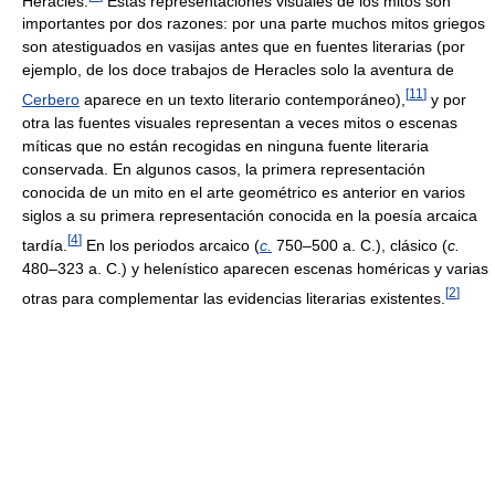
Heracles.
Estas representaciones visuales de los mitos son
importantes por dos razones: por una parte muchos mitos griegos
son atestiguados en vasijas antes que en fuentes literarias (por
ejemplo, de los doce trabajos de Heracles solo la aventura de
[
11
]
Cerbero
aparece en un texto literario contemporáneo),
y por
otra las fuentes visuales representan a veces mitos o escenas
míticas que no están recogidas en ninguna fuente literaria
conservada. En algunos casos, la primera representación
conocida de un mito en el arte geométrico es anterior en varios
siglos a su primera representación conocida en la poesía arcaica
[
4
]
tardía.
En los periodos arcaico (
c.
750–500 a. C.), clásico (
c.
480–323 a. C.) y helenístico aparecen escenas homéricas y varias
[
2
]
otras para complementar las evidencias literarias existentes.