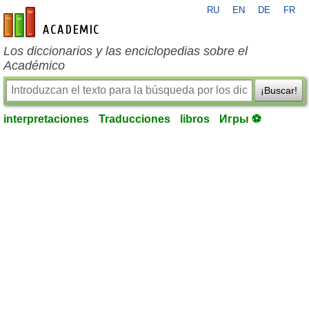
RU
EN
DE
FR
es-academic.com
Los diccionarios y las enciclopedias sobre el
Académico
¡Buscar!
interpretaciones
Traducciones
libros
Игры ⚽