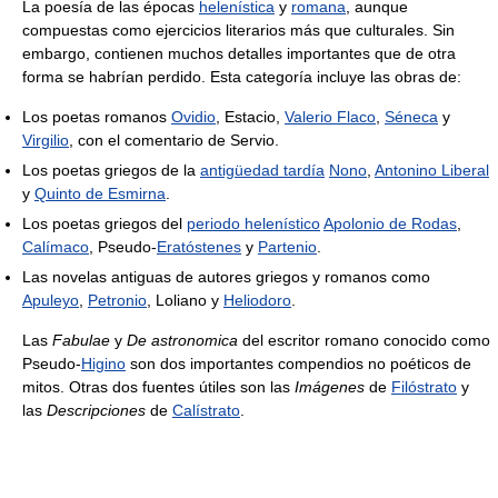
La poesía de las épocas
helenística
y
romana
, aunque
compuestas como ejercicios literarios más que culturales. Sin
embargo, contienen muchos detalles importantes que de otra
forma se habrían perdido. Esta categoría incluye las obras de:
Los poetas romanos
Ovidio
, Estacio,
Valerio Flaco
,
Séneca
y
Virgilio
, con el comentario de Servio.
Los poetas griegos de la
antigüedad tardía
Nono
,
Antonino Liberal
y
Quinto de Esmirna
.
Los poetas griegos del
periodo helenístico
Apolonio de Rodas
,
Calímaco
, Pseudo-
Eratóstenes
y
Partenio
.
Las novelas antiguas de autores griegos y romanos como
Apuleyo
,
Petronio
, Loliano y
Heliodoro
.
Las
Fabulae
y
De astronomica
del escritor romano conocido como
Pseudo-
Higino
son dos importantes compendios no poéticos de
mitos. Otras dos fuentes útiles son las
Imágenes
de
Filóstrato
y
las
Descripciones
de
Calístrato
.