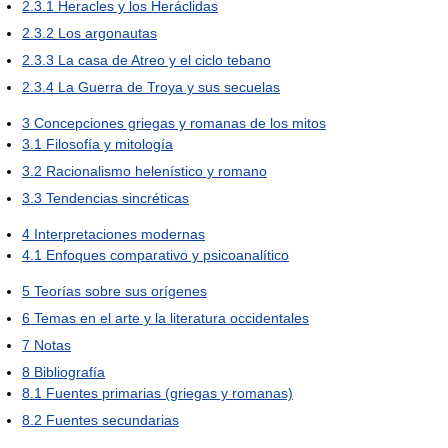
2.3.1
Heracles y los Heráclidas
2.3.2
Los argonautas
2.3.3
La casa de Atreo y el ciclo tebano
2.3.4
La Guerra de Troya y sus secuelas
3
Concepciones griegas y romanas de los mitos
3.1
Filosofía y mitología
3.2
Racionalismo helenístico y romano
3.3
Tendencias sincréticas
4
Interpretaciones modernas
4.1
Enfoques comparativo y psicoanalítico
5
Teorías sobre sus orígenes
6
Temas en el arte y la literatura occidentales
7
Notas
8
Bibliografía
8.1
Fuentes primarias (griegas y romanas)
8.2
Fuentes secundarias