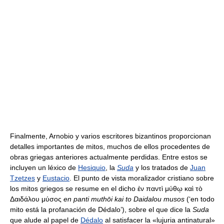
Finalmente, Arnobio y varios escritores bizantinos proporcionan
detalles importantes de mitos, muchos de ellos procedentes de
obras griegas anteriores actualmente perdidas. Entre estos se
incluyen un léxico de
Hesiquio
, la
Suda
y los tratados de
Juan
Tzetzes
y
Eustacio
. El punto de vista moralizador cristiano sobre
los mitos griegos se resume en el dicho ἐν παντὶ μύθῳ καὶ τὸ
Δαιδάλου μύσος
en panti muthōi kai to Daidalou musos
(‘en todo
mito está la profanación de Dédalo’), sobre el que dice la
Suda
que alude al papel de
Dédalo
al satisfacer la «lujuria antinatural»