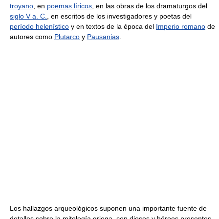
troyano
, en
poemas líricos
, en las obras de los dramaturgos del
siglo V a. C.
, en escritos de los investigadores y poetas del
período helenístico
y en textos de la época del
Imperio romano
de
autores como
Plutarco
y
Pausanias
.
Los hallazgos arqueológicos suponen una importante fuente de
detalles sobre la mitología griega, con dioses y héroes presentes