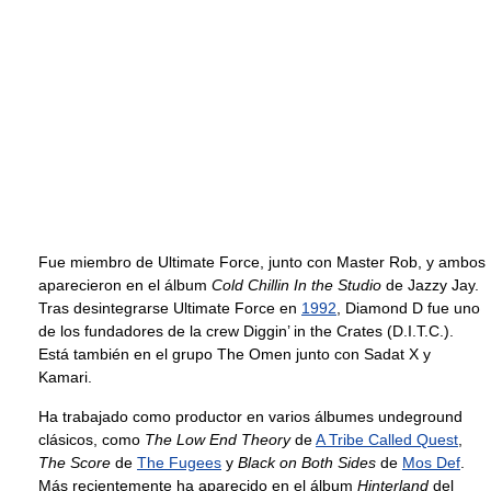
Fue miembro de Ultimate Force, junto con Master Rob, y ambos
aparecieron en el álbum
Cold Chillin In the Studio
de Jazzy Jay.
Tras desintegrarse Ultimate Force en
1992
, Diamond D fue uno
de los fundadores de la crew Diggin’ in the Crates (D.I.T.C.).
Está también en el grupo The Omen junto con Sadat X y
Kamari.
Ha trabajado como productor en varios álbumes undeground
clásicos, como
The Low End Theory
de
A Tribe Called Quest
,
The Score
de
The Fugees
y
Black on Both Sides
de
Mos Def
.
Más recientemente ha aparecido en el álbum
Hinterland
del