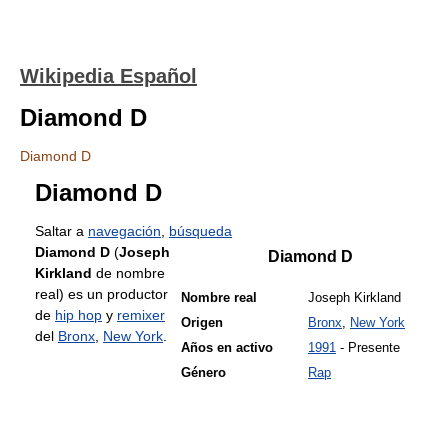
Wikipedia Español
Diamond D
Diamond D
Diamond D
Saltar a
navegación
,
búsqueda
Diamond D
(
Joseph
Diamond D
Kirkland
de nombre
real) es un productor
Nombre real
Joseph Kirkland
de
hip hop
y
remixer
Origen
Bronx
,
New York
del
Bronx
,
New York
.
Años en activo
1991
- Presente
Género
Rap