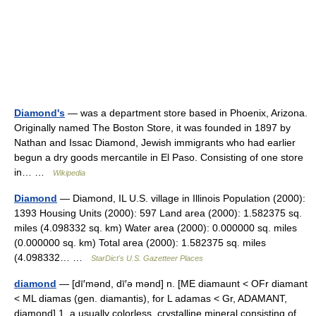
Diamond's
— was a department store based in Phoenix, Arizona.
Originally named The Boston Store, it was founded in 1897 by
Nathan and Issac Diamond, Jewish immigrants who had earlier
begun a dry goods mercantile in El Paso. Consisting of one store
in… …
Wikipedia
Diamond
— Diamond, IL U.S. village in Illinois Population (2000):
1393 Housing Units (2000): 597 Land area (2000): 1.582375 sq.
miles (4.098332 sq. km) Water area (2000): 0.000000 sq. miles
(0.000000 sq. km) Total area (2000): 1.582375 sq. miles
(4.098332… …
StarDict's U.S. Gazetteer Places
diamond
— [dī′mənd, dī′ə mənd] n. [ME diamaunt < OFr diamant
< ML diamas (gen. diamantis), for L adamas < Gr, ADAMANT,
diamond] 1. a usually colorless, crystalline mineral consisting of