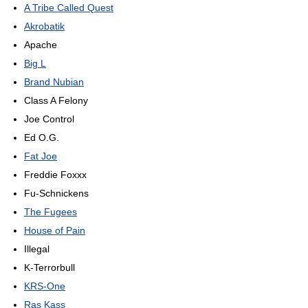
A Tribe Called Quest
Akrobatik
Apache
Big L
Brand Nubian
Class A Felony
Joe Control
Ed O.G.
Fat Joe
Freddie Foxxx
Fu-Schnickens
The Fugees
House of Pain
Illegal
K-Terrorbull
KRS-One
Ras Kass