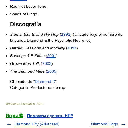
Red Hot Lover Tone
Shadz of Lingo
Discografía
Stunts, Blunts and Hip Hop
(
1992
) (lanzado bajo el nombre de
la banda Diamond & the Psychotic Neurotics)
Hatred, Passions and Infidelity
(
1997
)
Bootlegs & B-Sides
(
2001
)
Grown Man Talk
(
2003
)
The Diamond Mine
(
2005
)
Obtenido de "
Diamond D
"
Categoría:
Productores de rap
Wikimedia foundation
.
2010
.
Игры ⚽
Поможем сделать НИР
Diamond City (Arkansas)
Diamond Dogs