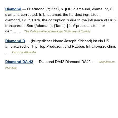
Diamond
— Di a*mond (?; 277), n. [OE. diamaund, diamaunt, F.
diamant, corrupted, fr. L. adamas, the hardest iron, steel,
diamond, Gr. ?. Perh. the corruption is due to the influence of Gr. ?
transparent. See {Adamant}, {Tame}.] 1. A precious stone or
gem… …
The Collaborative International Dictionary of English
Diamond D
— (bürgerlicher Name Joseph Kirkland) ist ein US
amerikanischer Hip Hop Produzent und Rapper. Inhaltsverzeichnis
…
Deutsch Wikipedia
Diamond DA-42
— Diamond DA42 Diamond DA42 …
Wikipédia en
Français