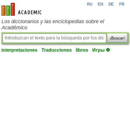
RU
EN
DE
FR
es-academic.com
Los diccionarios y las enciclopedias sobre el
Académico
¡Buscar!
interpretaciones
Traducciones
libros
Игры ⚽