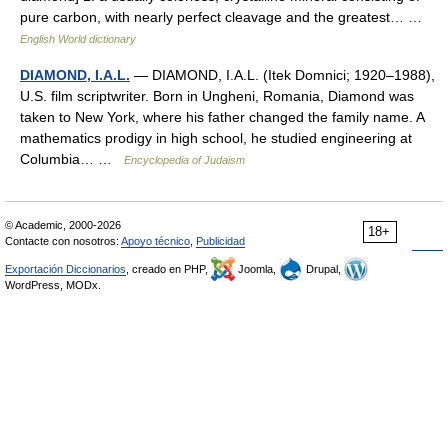
pure carbon, with nearly perfect cleavage and the greatest… …
English World dictionary
DIAMOND, I.A.L.
— DIAMOND, I.A.L. (Itek Domnici; 1920–1988),
U.S. film scriptwriter. Born in Ungheni, Romania, Diamond was
taken to New York, where his father changed the family name. A
mathematics prodigy in high school, he studied engineering at
Columbia… …
Encyclopedia of Judaism
© Academic, 2000-2026
18+
Contacte con nosotros:
Apoyo técnico
,
Publicidad
Exportación Diccionarios
, creado en PHP,
Joomla,
Drupal,
WordPress, MODx.