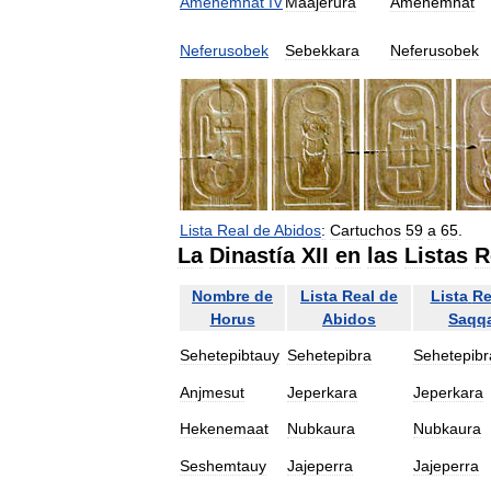
Amenemhat
IV
Maajerura
Amenemhat
Neferusobek
Sebekkara
Neferusobek
Lista
Real
de
Abidos
:
Cartuchos
59
a
65
.
La
Dinastía
XII
en
las
Listas
R
Nombre
de
Lista
Real
de
Lista
Re
Horus
Abidos
Saqq
Sehetepibtauy
Sehetepibra
Sehetepibr
Anjmesut
Jeperkara
Jeperkara
Hekenemaat
Nubkaura
Nubkaura
Seshemtauy
Jajeperra
Jajeperra