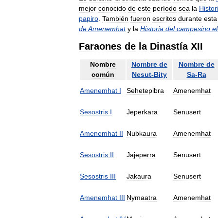
mejor
conocido
de
este
período
sea
la
Histor
papiro
.
También
fueron
escritos
durante
esta
de
Amenemhat
y
la
Historia
del
campesino
e
Faraones
de
la
Dinastía
XII
Nombre
Nombre
de
Nombre
de
común
Nesut
-
Bity
Sa
-
Ra
Amenemhat
I
Sehetepibra
Amenemhat
Sesostris
I
Jeperkara
Senusert
Amenemhat
II
Nubkaura
Amenemhat
Sesostris
II
Jajeperra
Senusert
Sesostris
III
Jakaura
Senusert
Amenemhat
III
Nymaatra
Amenemhat