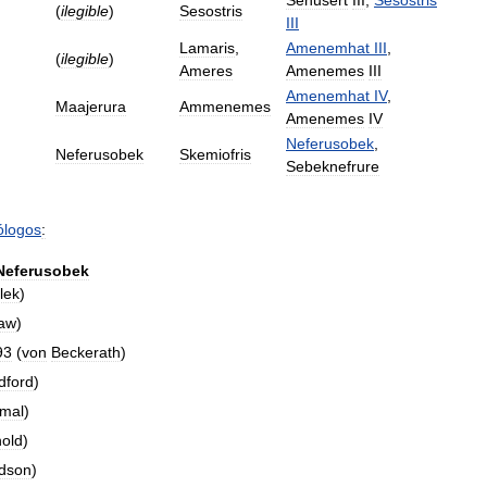
Senusert
III
,
Sesostris
(
ilegible
)
Sesostris
III
Lamaris
,
Amenemhat
III
,
(
ilegible
)
Ameres
Amenemes
III
Amenemhat
IV
,
Maajerura
Ammenemes
Amenemes
IV
Neferusobek
,
Neferusobek
Skemiofris
Sebeknefrure
ólogos
:
Neferusobek
lek
)
aw
)
93
(
von
Beckerath
)
dford
)
imal
)
nold
)
dson
)