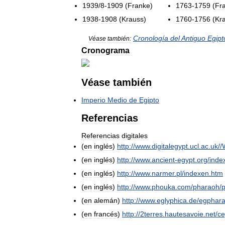
1939
/
8
-
1909
(
Franke
)
1763
-
1759
(
Fr
1938
-
1908
(
Krauss
)
1760
-
1756
(
Kr
Cronología
del
Antiguo
Egipt
Véase
también:
Cronograma
Véase
también
Imperio
Medio
de
Egipto
Referencias
Referencias
digitales
(
en
inglés
)
http:
//
www
.
digitalegypt
.
ucl
.
ac
.
uk
//
(
en
inglés
)
http:
//
www
.
ancient
-
egypt
.
org
/
inde
(
en
inglés
)
http:
//
www
.
narmer
.
pl
/
indexen
.
htm
(
en
inglés
)
http:
//
www
.
phouka
.
com
/
pharaoh
/
(
en
alemán
)
http:
//
www
.
eglyphica
.
de
/
egphar
(
en
francés
)
http:
//
2terres
.
hautesavoie
.
net
/
ce