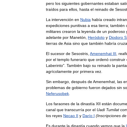
pero
los
siguientes
gobernantes
estaban
sat
traídos
para
ellos
,
hasta
el
reinado
de
Sesost
La
intervención
en
Nubia
había
creado
intra
expediciones
punitivas
a
esa
tierra
;
también
militares
crearon
la
leyenda
de
un
poderoso
adelante
por
Manetón
,
Heródoto
y
Diodoro
S
tierras
de
Asia
sino
que
también
habría
cruz
El
sucesor
de
Sesostris
,
Amenemhat
III
,
reaf
por
el
templo
funerario
que
ordenó
construir
Laberinto
".
También
bajo
su
reinado
la
panta
agrícolamente
por
primera
vez
.
Sin
embargo
,
después
de
Amenemhat
,
las
e
problemas
de
gobierno
fueron
dejados
sin
so
Neferusobek
.
Los
faraones
de
la
dinastía
XII
están
docume
canal
que
transcurría
por
el
Uadi
Tumilat
com
los
reyes
Necao
II
y
Darío
I
(
Inscripciones
de
Es
durante
la
dinastía
cuando
vemos
que
la