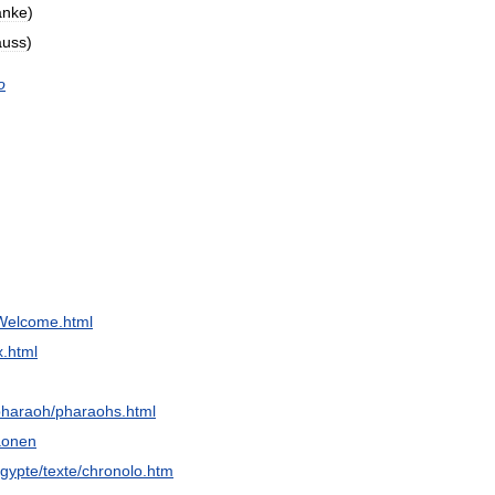
anke
)
auss
)
o
Welcome
.
html
x
.
html
pharaoh
/
pharaohs
.
html
aonen
gypte
/
texte
/
chronolo
.
htm