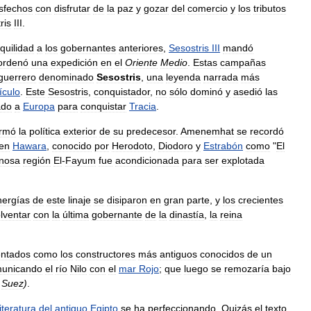
isfechos
con
disfrutar
de
la
paz
y
gozar
del
comercio
y
los
tributos
ris
III
.
nquilidad
a
los
gobernantes
anteriores
,
Sesostris
III
mandó
ordenó
una
expedición
en
el
Oriente
Medio
.
Estas
campañas
guerrero
denominado
Sesostris
,
una
leyenda
narrada
más
ículo
.
Este
Sesostris
,
conquistador
,
no
sólo
dominó
y
asedió
las
ado
a
Europa
para
conquistar
Tracia
.
irmó
la
política
exterior
de
su
predecesor
.
Amenemhat
se
recordó
en
Hawara
,
conocido
por
Herodoto
,
Diodoro
y
Estrabón
como
"
El
nosa
región
El
-
Fayum
fue
acondicionada
para
ser
explotada
nergías
de
este
linaje
se
disiparon
en
gran
parte
,
y
los
crecientes
lventar
con
la
última
gobernante
de
la
dinastía
,
la
reina
ntados
como
los
constructores
más
antiguos
conocidos
de
un
unicando
el
río
Nilo
con
el
mar
Rojo
;
que
luego
se
remozaría
bajo
Suez
)
.
literatura
del
antiguo
Egipto
se
ha
perfeccionando
.
Quizás
el
texto