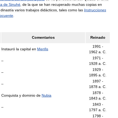
ia
de
Sinuhé
,
de
la
que
se
han
recuperado
muchas
copias
en
dinastía
varios
trabajos
didácticos
,
tales
como
las
Instrucciones
locuente
.
Comentarios
Reinado
1991
-
Instauró
la
capital
en
Menfis
1962
a
.
C
.
1971
-
–
1928
a
.
C
.
1929
-
–
1895
a
.
C
.
1897
-
–
1878
a
.
C
.
1878
-
Conquista
y
dominio
de
Nubia
1843
a
.
C
.
1843
-
–
1797
a
.
C
.
1798
-