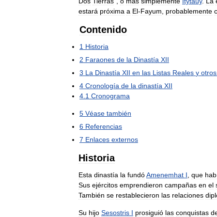
Dos
Tierras
",
o
más
simplemente
Itytauy
.
La
estará
próxima
a
El
-
Fayum
,
probablemente
Contenido
1
Historia
2
Faraones
de
la
Dinastía
XII
3
La
Dinastía
XII
en
las
Listas
Reales
y
otros
4
Cronología
de
la
dinastía
XII
4
.
1
Cronograma
5
Véase
también
6
Referencias
7
Enlaces
externos
Historia
Esta
dinastía
la
fundó
Amenemhat
I
,
que
hab
Sus
ejércitos
emprendieron
campañas
en
el
También
se
restablecieron
las
relaciones
dip
Su
hijo
Sesostris
I
prosiguió
las
conquistas
d