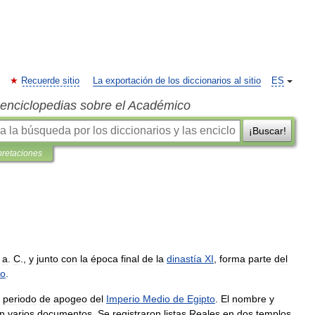
Recuerde sitio
La exportación de los diccionarios al sitio
ES
s enciclopedias sobre el Académico
¡Buscar!
pretaciones
a
.
C
.,
y
junto
con
la
época
final
de
la
dinastía
XI
,
forma
parte
del
to
.
periodo
de
apogeo
del
Imperio
Medio
de
Egipto
.
El
nombre
y
n
varios
documentos
.
Se
registraron
listas
Reales
en
dos
templos