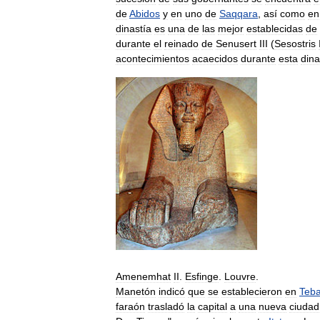
de
Abidos
y
en
uno
de
Saqqara
,
así
como
en
dinastía
es
una
de
las
mejor
establecidas
de
durante
el
reinado
de
Senusert
III
(
Sesostris
acontecimientos
acaecidos
durante
esta
dina
Amenemhat
II
.
Esfinge
.
Louvre
.
Manetón
indicó
que
se
establecieron
en
Teb
faraón
trasladó
la
capital
a
una
nueva
ciudad