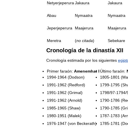
Netyerjeperura
Jakaura
Jakaura
Abau
Nymaatra
Nymaatra
Jeperjeperura
Maajerura
Maajerura
Meretra
(
no
citada
)
Sebekare
Cronología
de
la
dinastía
XII
Cronología
estimada
por
los
siguientes
egipt
Primer
faraón:
Amenemhat
I
Último
faraón:
1994
-
1964
(
Dodson
)
1805
-
1801
(
Ma
1991
-
1962
(
Redford
)
1799
-
1795
(
Sh
1991
-
1962
(
Grimal
)
1798
/
97
-
1794
/
1991
-
1962
(
Arnold
)
1790
-
1786
(
Re
1985
-
1965
(
Shaw
)
1790
-
1785
(
Gr
1980
-
1951
(
Malek
)
1787
-
1783
(
Ar
1976
-
1947
(
von
Beckerath
)
1785
-
1781
(
Do