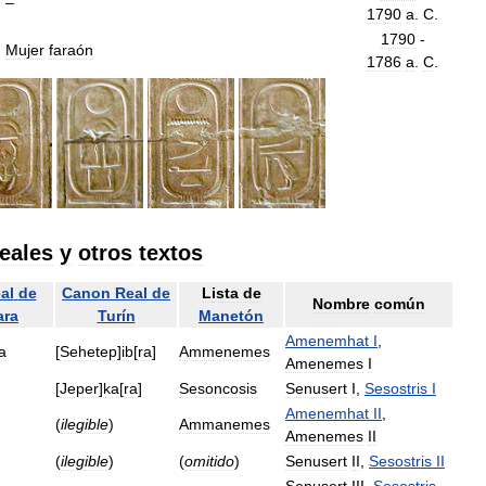
–
1790
a
.
C
.
1790
-
Mujer
faraón
1786
a
.
C
.
eales
y
otros
textos
al
de
Canon
Real
de
Lista
de
Nombre
común
ara
Turín
Manetón
Amenemhat
I
,
a
[
Sehetep
]
ib
[
ra
]
Ammenemes
Amenemes
I
[
Jeper
]
ka
[
ra
]
Sesoncosis
Senusert
I
,
Sesostris
I
Amenemhat
II
,
(
ilegible
)
Ammanemes
Amenemes
II
(
ilegible
)
(
omitido
)
Senusert
II
,
Sesostris
II