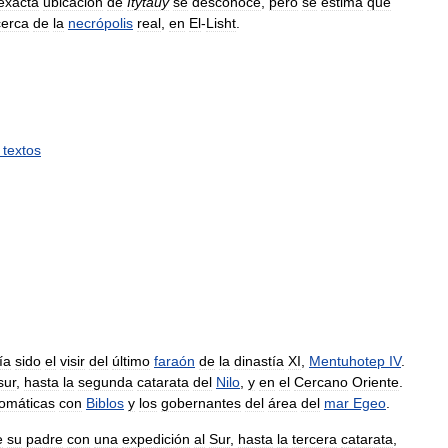
exacta
ubicación
de
Itytauy
se
desconoce
,
pero
se
estima
que
cerca
de
la
necrópolis
real
,
en
El
-
Lisht
.
textos
ía
sido
el
visir
del
último
faraón
de
la
dinastía
XI
,
Mentuhotep
IV
.
sur
,
hasta
la
segunda
catarata
del
Nilo
,
y
en
el
Cercano
Oriente
.
lomáticas
con
Biblos
y
los
gobernantes
del
área
del
mar
Egeo
.
e
su
padre
con
una
expedición
al
Sur
,
hasta
la
tercera
catarata
,