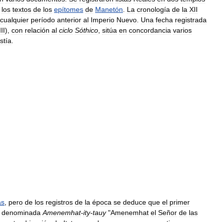
los
textos
de
los
epítomes
de
Manetón
.
La
cronología
de
la
XII
cualquier
período
anterior
al
Imperio
Nuevo
.
Una
fecha
registrada
III
),
con
relación
al
ciclo
Sóthico
,
sitúa
en
concordancia
varios
stía
.
as
,
pero
de
los
registros
de
la
época
se
deduce
que
el
primer
denominada
Amenemhat
-
ity
-
tauy
"
Amenemhat
el
Señor
de
las