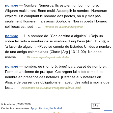
nombre
— Nombre, Numerus. Ils estoient un bon nombre,
Aliquam multi erant, Bene multi. Accomplir le nombre, Numerum
explere. En comptant le nombre des poëtes, on n y met pas
seulement Homere, mais aussi Sophocle, Non in poetis Homero
soli locus est, sed… …
Thresor de la langue françoyse
nombre
— 1. a nombre de. ‘Con destino a alguien’: «Dejó un
sobre lacrado a nombre de su madre» (Puig Beso [Arg. 1976]); o
‘a favor de alguien’: «Puso su cuenta de Estados Unidos a nombre
de una amiga colombiana» (Clarín [Arg.] 13.11.00). No debe
usarse… …
Diccionario panhispánico de dudas
nombré
— nombré, ée (non bré, brée) part. passé de nombrer.
Formule ancienne de pratique. Cet argent lui a été compté et
nombré en présence des notaires. [Défense aux notaires en
Alsace de passer des obligations en faveur des juifs] à moins que
les… …
Dictionnaire de la Langue Française d'Émile Littré
© Academic, 2000-2026
18+
Contacte con nosotros:
Apoyo técnico
,
Publicidad