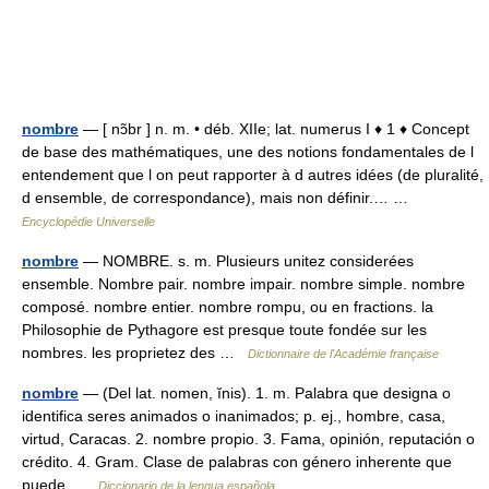
nombre
— [ nɔ̃br ] n. m. • déb. XIIe; lat. numerus I ♦ 1 ♦ Concept
de base des mathématiques, une des notions fondamentales de l
entendement que l on peut rapporter à d autres idées (de pluralité,
d ensemble, de correspondance), mais non définir.… …
Encyclopédie Universelle
nombre
— NOMBRE. s. m. Plusieurs unitez considerées
ensemble. Nombre pair. nombre impair. nombre simple. nombre
composé. nombre entier. nombre rompu, ou en fractions. la
Philosophie de Pythagore est presque toute fondée sur les
nombres. les proprietez des …
Dictionnaire de l'Académie française
nombre
— (Del lat. nomen, ĭnis). 1. m. Palabra que designa o
identifica seres animados o inanimados; p. ej., hombre, casa,
virtud, Caracas. 2. nombre propio. 3. Fama, opinión, reputación o
crédito. 4. Gram. Clase de palabras con género inherente que
puede …
Diccionario de la lengua española