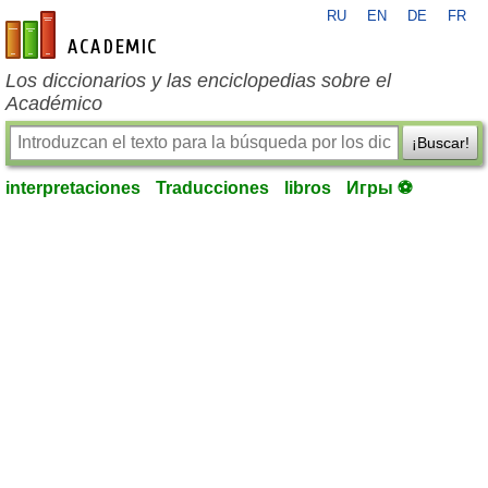
RU
EN
DE
FR
es-academic.com
Los diccionarios y las enciclopedias sobre el
Académico
¡Buscar!
interpretaciones
Traducciones
libros
Игры ⚽