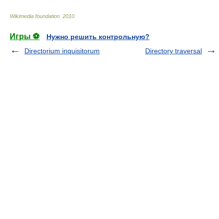
Wikimedia foundation
.
2010
.
Игры ⚽
Нужно решить контрольную?
Directorium inquisitorum
Directory traversal