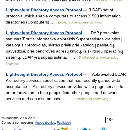
Lightweight Directory Access Protocol
— (LDAP) set of
protocols which enable computers to access X 500 information
directories (Computers) …
English contemporary dictionary
Lightweight Directory Access Protocol
— LDAP protokolas
statusas T sritis informatika apibrėžtis Supaprastintos kreipties į
katalogus ↑protokolas, skirtas prieiti prie katalogų paslaugų,
pavyzdžiui, prie bendrovės adresų knygų, iš skirtingų operacinių
sistemų. LDAP yra supaprastinta… …
Enciklopedinis kompiuterijos
žodynas
Lightweight Directory Access Protocol
— Abbreviated LDAP.
A directory services specification that has recently gained wide
acceptance. A directory service provides white page service for
an organization to help people find other people and network
services and can also be used… …
Dictionary of networking
© Academic, 2000-2026
18+
Contacte con nosotros:
Apoyo técnico
,
Publicidad