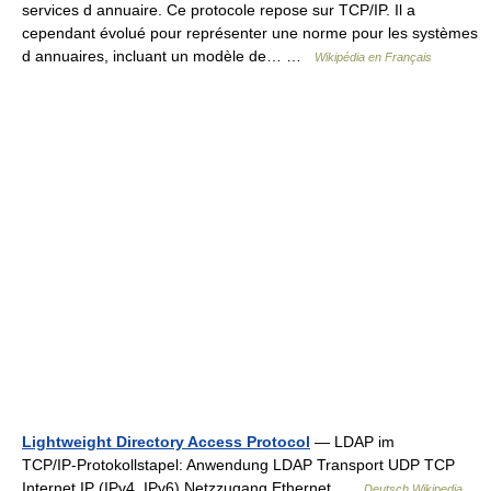
services d annuaire. Ce protocole repose sur TCP/IP. Il a
cependant évolué pour représenter une norme pour les systèmes
d annuaires, incluant un modèle de… …
Wikipédia en Français
Lightweight Directory Access Protocol
— LDAP im
TCP/IP‑Protokollstapel: Anwendung LDAP Transport UDP TCP
Internet IP (IPv4, IPv6) Netzzugang Ethernet …
Deutsch Wikipedia