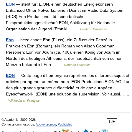
EON
— steht für: E.ON, einen deutschen Energiekonzern
Enhanced Other Networks, einen Dienst im Radio Data System
(RDS) Eon Productions Ltd., eine britische
Filmproduktionsgesellschaft EON, Abkürzung für Nationale
Organisation der Jugend (Ethniki… …
Deutsch Wikipedia
Eon
— bezeichnet: Eon (Fluss), ein Zufluss der Penzé in
Frankreich Eon (Roman), ein Roman von Alison Goodman
Personen: Eon von Axum (ca. 400), einen König von Axum im
Norden des heutigen Äthiopiens, der hauptsächlich von seinen
Münzen bekannt ist Eon… …
Deutsch Wikipedia
EON
— Cette page d’homonymie répertorie les différents sujets et
articles partageant un même nom. EON Productions E.ON AG, l un
des plus grands groupes d électricité et de gaz européen.
Eyesofnetwork, (EON) une solution de supervision. Voir aussi… …
Wikipédia en Français
© Academic, 2000-2026
18+
Contacte con nosotros:
Apoyo técnico
,
Publicidad