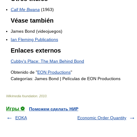
Call Me Bwana
(1963)
Véase también
James Bond (videojuegos)
Ian Fleming Publications
Enlaces externos
Cubby's Place: The Man Behind Bond
Obtenido de "
EON Productions
"
Categorías:
James Bond
|
Películas de EON Productions
Wikimedia foundation
.
2010
.
Игры ⚽
Поможем сделать НИР
EOKA
Economic Order Quantity