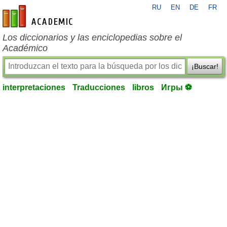
RU
EN
DE
FR
es-academic.com
Los diccionarios y las enciclopedias sobre el
Académico
¡Buscar!
interpretaciones
Traducciones
libros
Игры ⚽