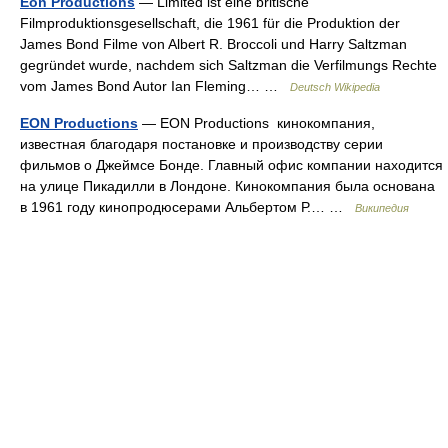
Eon Productions
— Limited ist eine britische
Filmproduktionsgesellschaft, die 1961 für die Produktion der
James Bond Filme von Albert R. Broccoli und Harry Saltzman
gegründet wurde, nachdem sich Saltzman die Verfilmungs Rechte
vom James Bond Autor Ian Fleming… …
Deutsch Wikipedia
EON Productions
— EON Productions кинокомпания,
известная благодаря постановке и производству серии
фильмов о Джеймсе Бонде. Главный офис компании находится
на улице Пикадилли в Лондоне. Кинокомпания была основана
в 1961 году кинопродюсерами Альбертом Р.… …
Википедия