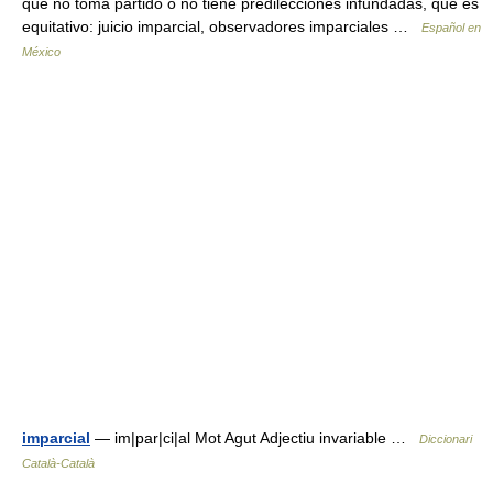
que no toma partido o no tiene predilecciones infundadas, que es
equitativo: juicio imparcial, observadores imparciales …
Español en
México
imparcial
— im|par|ci|al Mot Agut Adjectiu invariable …
Diccionari
Català-Català