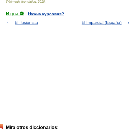
Wikimedia foundation
.
2010
.
Игры ⚽
Нужна курсовая?
El Ilusionista
El Imparcial (España)
Mira otros diccionarios: