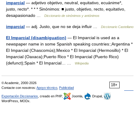
imparcial
— adjetivo objetivo, neutral, equitativo, ecuánime*,
justo, recto*. * * * Sinónimos: ■ justo, objetivo, recto, equitativo,
desapasionado …
Diccionario de sinónimos y antónimos
imparcial
— adj. Justo, que no se deja influir …
Diccionario Castellano
El Imparcial (disambiguation)
— El Imparcial is used as a
newspaper name in some Spanish speaking countries:;Argentina *
El Imparcial (Chascomús);Mexico * El Imparcial (Hermosillo) * El
Imparcial (Oaxaca);Puerto Rico * El Imparcial (Puerto Rico)
(defunct);Spain * El Imparcial… …
Wikipedia
© Academic, 2000-2026
18+
Contacte con nosotros:
Apoyo técnico
,
Publicidad
Exportación Diccionarios
, creado en PHP,
Joomla,
Drupal,
WordPress, MODx.