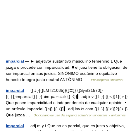
imparcial
— ► adjetivo/ sustantivo masculino femenino 1 Que
juzga o procede con imparcialidad: ■ el juez tiene la obligación de
ser imparcial en sus juicios. SINÓNIMO ecuánime equitativo
honesto íntegro justo neutral ANTÓNIMO …
Enciclopedia Universal
imparcial
— {{＃}}{{LM I21035}}{{〓}} {{SynI21573}}
{{［}}imparcial{{］}} ‹im·par·cial› {{《}}▍ adj.inv.{{》}} {{＜}}1{{＞}}
Que posee imparcialidad o independencia de cualquier opinión: •
un artículo imparcial.{{○}} {{《}}▍ adj.inv./s.com.{{》}} {{＜}}2{{＞}}
Que juzga …
Diccionario de uso del español actual con sinónimos y antónimos
imparcial
— adj m y f Que no es parcial, que es justo y objetivo,