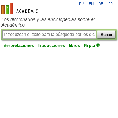
RU
EN
DE
FR
es-academic.com
Los diccionarios y las enciclopedias sobre el
Académico
¡Buscar!
interpretaciones
Traducciones
libros
Игры ⚽