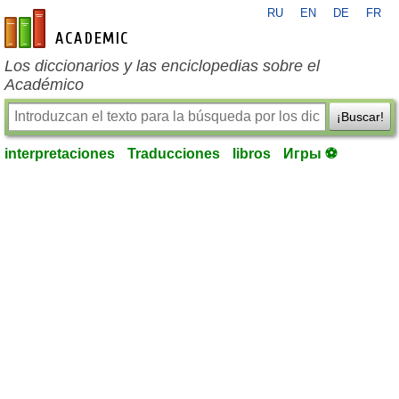
RU
EN
DE
FR
es-academic.com
Los diccionarios y las enciclopedias sobre el
Académico
¡Buscar!
interpretaciones
Traducciones
libros
Игры ⚽