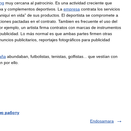
ng
muy
cercana
al
patrocinio
.
Es
una
actividad
creciente
que
pa
y
complementos
deportivos
.
La
empresa
contrata
los
servicios
niquí
en
vida
"
de
sus
productos
.
El
deportista
se
compromete
a
ciones
pactadas
en
el
contrato
.
Tambien
es
frecuente
el
uso
del
or
ejemplo
,
un
artista
firma
contratos
con
marcas
de
instrumentos
publicidad
.
Lo
más
normal
es
que
ambas
partes
firmen
otras
nuncios
publicitarios
,
reportajes
fotográficos
para
publicidad
aña
abundaban
,
futbolistas
,
tenistas
,
golfistas
...
que
vestían
con
an
por
ello
.
ю работу
Endosamara