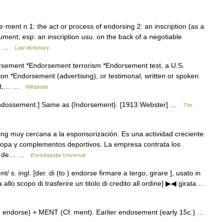
ment n 1: the act or process of endorsing 2: an inscription (as a
ument; esp: an inscription usu. on the back of a negotiable
he… …
Law dictionary
orsement *Endorsement terrorism *Endorsement test, a U.S.
on *Endorsement (advertising), or testimonal, written or spoken
duct,… …
Wikipedia
endossement.] Same as {Indorsement}. [1913 Webster] …
The
ng muy cercana a la esponsorización. Es una actividad creciente
ropa y complementos deportivos. La empresa contrata los
rvir de… …
Enciclopedia Universal
t/ s. ingl. [der. di (to ) endorse firmare a tergo, girare ], usato in
 allo scopo di trasferire un titolo di credito all ordine] ▶◀ girata …
ndorse) + MENT (Cf. ment). Earlier endosement (early 15c.) …