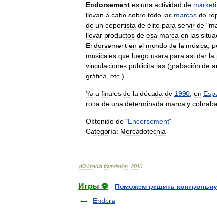
Endorsement
es
una
actividad
de
marketi
llevan
a
cabo
sobre
todo
las
marcas
de
ro
de
un
deportista
de
élite
para
servir
de
"
ma
llevar
productos
de
esa
marca
en
las
situa
Endorsement
en
el
mundo
de
la
música
,
p
musicales
que
luego
usara
para
asi
dar
la
vinculaciones
publicitarias
(
grabación
de
a
gráfica
,
etc
.).
Ya
a
finales
de
la
década
de
1990
,
en
Esp
ropa
de
una
determinada
marca
y
cobrab
Obtenido
de
"
Endorsement
"
Categoría:
Mercadotecnia
Wikimedia
foundation
.
2010
.
Игры ⚽
Поможем решить контрольну
Endora