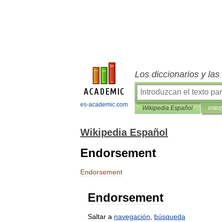
Los diccionarios y la
es-academic.com
Wikipedia Español
inter
Wikipedia Español
Endorsement
Endorsement
Endorsement
Saltar
a
navegación
,
búsqueda