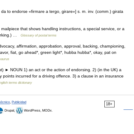
, da to endorse «firmare a tergo, girare»] s. m. inv. (comm.) girata
ailpiece that shows handling instructions, a special service, or a
marking.) …
Glossary of postal terms
dvocacy, affirmation, approbation, approval, backing, championing,
avor, fiat, go ahead*, green light*, hubba hubba*, okay, pat on
saurus
) ► NOUN 1) an act or the action of endorsing. 2) (in the UK) a
y points incurred for a driving offence. 3) a clause in an insurance
nglish terms dictionary
técnico
,
Publicidad
18+
Drupal,
WordPress, MODx.