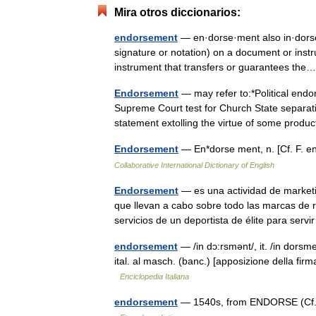
Mira otros diccionarios:
endorsement
— en·dorse·ment also in·dorse·
signature or notation) on a document or instr
instrument that transfers or guarantees t
Endorsement
— may refer to:*Political end
Supreme Court test for Church State separati
statement extolling the virtue of some pro
Endorsement
— En*dorse ment, n. [Cf. F. 
Collaborative International Dictionary of English
Endorsement
— es una actividad de marketi
que llevan a cabo sobre todo las marcas de 
servicios de un deportista de élite para se
endorsement
— /in dɔ:rsmənt/, it. /in dorsmen
ital. al masch. (banc.) [apposizione della firma
Enciclopedia Italiana
endorsement
— 1540s, from ENDORSE (Cf. e