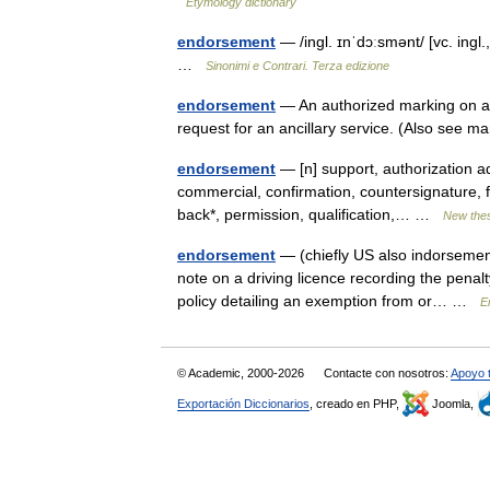
Etymology dictionary
endorsement
— /ingl. ɪnˈdɔːsmənt/ [vc. ingl.
…
Sinonimi e Contrari. Terza edizione
endorsement
— An authorized marking on a m
request for an ancillary service. (Also see 
endorsement
— [n] support, authorization a
commercial, confirmation, countersignature, f
back*, permission, qualification,… …
New the
endorsement
— (chiefly US also indorsement
note on a driving licence recording the penalt
policy detailing an exemption from or… …
E
© Academic, 2000-2026
Contacte con nosotros:
Apoyo 
Exportación Diccionarios
, creado en PHP,
Joomla,