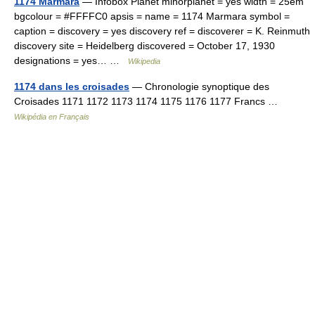
1174 Marmara
— Infobox Planet minorplanet = yes width = 25em
bgcolour = #FFFFC0 apsis = name = 1174 Marmara symbol =
caption = discovery = yes discovery ref = discoverer = K. Reinmuth
discovery site = Heidelberg discovered = October 17, 1930
designations = yes… …
Wikipedia
1174 dans les croisades
— Chronologie synoptique des
Croisades 1171 1172 1173 1174 1175 1176 1177 Francs …
Wikipédia en Français