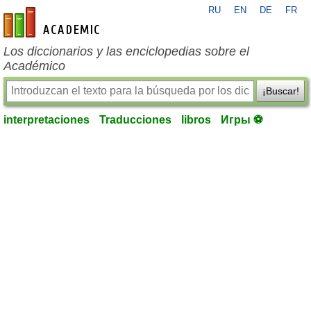
RU
EN
DE
FR
es-academic.com
Los diccionarios y las enciclopedias sobre el
Académico
¡Buscar!
interpretaciones
Traducciones
libros
Игры ⚽