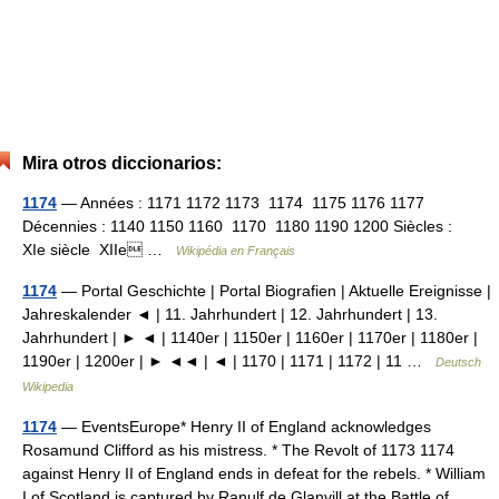
Mira otros diccionarios:
1174
— Années : 1171 1172 1173 1174 1175 1176 1177
Décennies : 1140 1150 1160 1170 1180 1190 1200 Siècles :
XIe siècle XIIe …
Wikipédia en Français
1174
— Portal Geschichte | Portal Biografien | Aktuelle Ereignisse |
Jahreskalender ◄ | 11. Jahrhundert | 12. Jahrhundert | 13.
Jahrhundert | ► ◄ | 1140er | 1150er | 1160er | 1170er | 1180er |
1190er | 1200er | ► ◄◄ | ◄ | 1170 | 1171 | 1172 | 11 …
Deutsch
Wikipedia
1174
— EventsEurope* Henry II of England acknowledges
Rosamund Clifford as his mistress. * The Revolt of 1173 1174
against Henry II of England ends in defeat for the rebels. * William
I of Scotland is captured by Ranulf de Glanvill at the Battle of… …