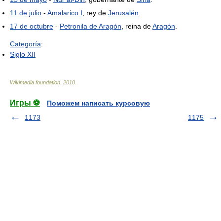
11 de julio
-
Amalarico I
, rey de
Jerusalén
.
17 de octubre
-
Petronila de Aragón
, reina de
Aragón
.
Categoría
:
Siglo XII
Wikimedia foundation
.
2010
.
Игры ⚽
Поможем написать курсовую
1173
1175