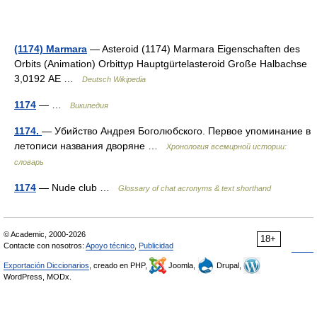
(1174) Marmara
— Asteroid (1174) Marmara Eigenschaften des
Orbits (Animation) Orbittyp Hauptgürtelasteroid Große Halbachse
3,0192 AE …
Deutsch Wikipedia
1174
— …
Википедия
1174.
— Убийство Андрея Боголюбского. Первое упоминание в
летописи названия дворяне …
Хронология всемирной истории:
словарь
1174
— Nude club …
Glossary of chat acronyms & text shorthand
© Academic, 2000-2026
18+
Contacte con nosotros:
Apoyo técnico
,
Publicidad
Exportación Diccionarios
, creado en PHP,
Joomla,
Drupal,
WordPress, MODx.