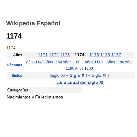
Wikipedia Español
1174
1174
1171
1172
1173
–
1174
–
1175
1176
1177
Años:
Años 1140
Años 1150
Años 1160
–
Años 1170
–
Años 1180
Años
Décadas
:
1190
Años 1200
Siglo XI
–
Siglo XII
–
Siglo XIII
Siglos
:
Tabla anual del siglo XII
Categorías
Nacimientos y Fallecimientos