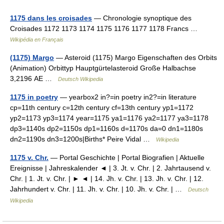
1175 dans les croisades
— Chronologie synoptique des
Croisades 1172 1173 1174 1175 1176 1177 1178 Francs …
Wikipédia en Français
(1175) Margo
— Asteroid (1175) Margo Eigenschaften des Orbits
(Animation) Orbittyp Hauptgürtelasteroid Große Halbachse
3,2196 AE …
Deutsch Wikipedia
1175 in poetry
— yearbox2 in?=in poetry in2?=in literature
cp=11th century c=12th century cf=13th century yp1=1172
yp2=1173 yp3=1174 year=1175 ya1=1176 ya2=1177 ya3=1178
dp3=1140s dp2=1150s dp1=1160s d=1170s da=0 dn1=1180s
dn2=1190s dn3=1200s|Births* Peire Vidal …
Wikipedia
1175 v. Chr.
— Portal Geschichte | Portal Biografien | Aktuelle
Ereignisse | Jahreskalender ◄ | 3. Jt. v. Chr. | 2. Jahrtausend v.
Chr. | 1. Jt. v. Chr. | ► ◄ | 14. Jh. v. Chr. | 13. Jh. v. Chr. | 12.
Jahrhundert v. Chr. | 11. Jh. v. Chr. | 10. Jh. v. Chr. | …
Deutsch
Wikipedia