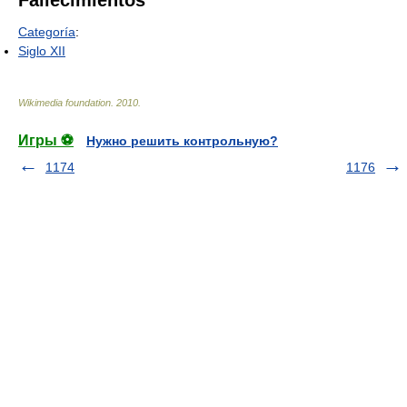
Fallecimientos
Categoría
:
Siglo XII
Wikimedia foundation
.
2010
.
Игры ⚽
Нужно решить контрольную?
1174
1176