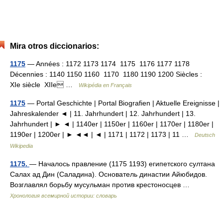
Mira otros diccionarios:
1175
— Années : 1172 1173 1174 1175 1176 1177 1178
Décennies : 1140 1150 1160 1170 1180 1190 1200 Siècles :
XIe siècle XIIe …
Wikipédia en Français
1175
— Portal Geschichte | Portal Biografien | Aktuelle Ereignisse |
Jahreskalender ◄ | 11. Jahrhundert | 12. Jahrhundert | 13.
Jahrhundert | ► ◄ | 1140er | 1150er | 1160er | 1170er | 1180er |
1190er | 1200er | ► ◄◄ | ◄ | 1171 | 1172 | 1173 | 11 …
Deutsch
Wikipedia
1175.
— Началось правление (1175 1193) египетского султана
Салах ад Дин (Саладина). Основатель династии Айюбидов.
Возглавлял борьбу мусульман против крестоносцев …
Хронология всемирной истории: словарь