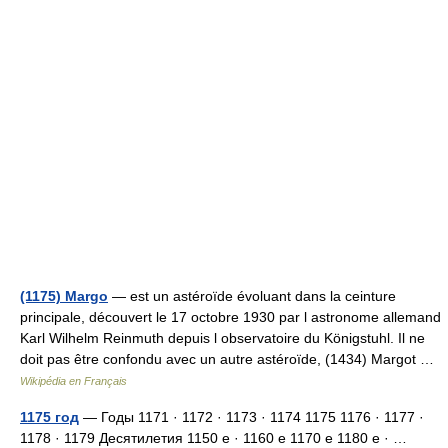
(1175) Margo
— est un astéroïde évoluant dans la ceinture
principale, découvert le 17 octobre 1930 par l astronome allemand
Karl Wilhelm Reinmuth depuis l observatoire du Königstuhl. Il ne
doit pas être confondu avec un autre astéroïde, (1434) Margot …
Wikipédia en Français
1175 год
— Годы 1171 · 1172 · 1173 · 1174 1175 1176 · 1177 ·
1178 · 1179 Десятилетия 1150 е · 1160 е 1170 е 1180 е · …