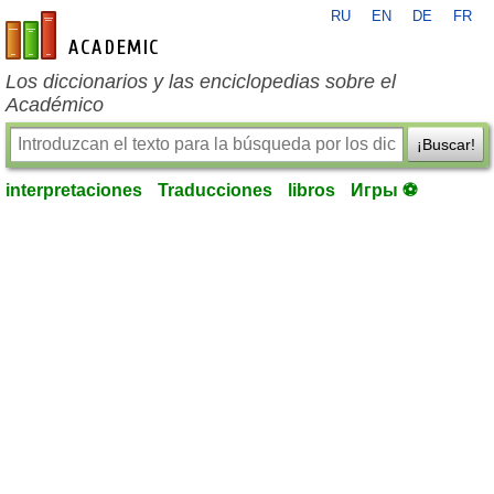
RU
EN
DE
FR
es-academic.com
Los diccionarios y las enciclopedias sobre el
Académico
¡Buscar!
interpretaciones
Traducciones
libros
Игры ⚽