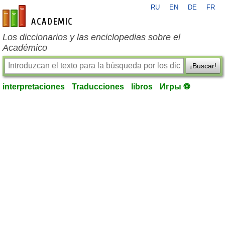
RU
EN
DE
FR
es-academic.com
Los diccionarios y las enciclopedias sobre el
Académico
¡Buscar!
interpretaciones
Traducciones
libros
Игры ⚽