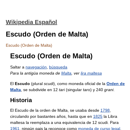
Wikipedia Español
Escudo (Orden de Malta)
Escudo (Orden de Malta)
Escudo (Orden de Malta)
Saltar a
navegación
,
búsqueda
Para la antigüa moneda de
Malta
, ver
lira maltesa
El
Escudo
(plural
scudi
), como moneda oficial de la
Orden de
Malta
, se subdivide en 12
tari
(singular taro) y 240
grani
.
Historia
El Escudo de la orden de Malta, se usaba desde
1798
,
circulando por bastantes años, hasta que en
1825
la Libra
maltesa la reemplaza a una equivalencia de 12 scudi. Para
1961
, ningún pais la reconoce como
moneda de curso legal
,