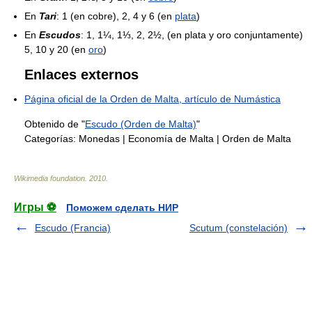
En
Tari
: 1 (en cobre), 2, 4 y 6 (en
plata
)
En
Escudos
: 1, 1¼, 1⅓, 2, 2½, (en plata y oro conjuntamente)
5, 10 y 20 (en
oro
)
Enlaces externos
Página oficial de la Orden de Malta, artículo de Numástica
Obtenido de "
Escudo (Orden de Malta)
"
Categorías:
Monedas
|
Economía de Malta
|
Orden de Malta
Wikimedia foundation
.
2010
.
Игры ⚽
Поможем сделать НИР
Escudo (Francia)
Scutum (constelación)