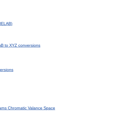
IELAB
)
AB
to
XYZ
conversions
ersions
ams
Chromatic
Valance
Space