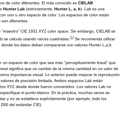
ios
de
color
diferentes
.
El
más
conocido
es
CIELAB
s
Hunter
Lab
(
estrictamente
,
Hunter
L
,
a
,
b
).
Lab
es
una
con
uno
u
otro
espacio
de
color
.
Los
espacios
de
color
están
o
son
diferentes
.
o
"
maestro
"
CIE
1931
XYZ
color
space
.
Sin
embargo
,
CIELAB
se
[
1
]
ab
se
calcula
usando
raíces
cuadradas
.
Se
recomienda
utilizar
o
donde
los
datos
deban
compararse
con
valores
Hunter
L
,
a
,
b
r
un
espacio
de
color
que
sea
más
"
perceptivamente
lineal
"
que
ineal
significa
que
un
cambio
de
la
misma
cantidad
en
un
valor
de
isma
importancia
visual
.
Lo
anterior
puede
mejorar
la
reprodución
valores
de
precisión
limitada
.
Ambos
espacios
Lab
están
tos
XYZ
desde
donde
fueron
convertidos
.
Los
valores
Lab
no
especifique
el
punto
-
blanco
.
En
la
práctica
,
muchas
veces
se
dar
y
no
se
establece
explícitamente
(
por
ejemplo
,
todo
los
D50
del
estándar
CIE
).