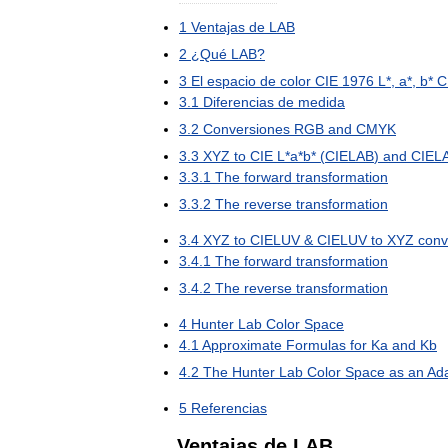
1
Ventajas
de
LAB
2
¿
Qué
LAB
?
3
El
espacio
de
color
CIE
1976
L
*,
a
*,
b
*
C
3
.
1
Diferencias
de
medida
3
.
2
Conversiones
RGB
and
CMYK
3
.
3
XYZ
to
CIE
L
*
a
*
b
* (
CIELAB
)
and
CIEL
3
.
3
.
1
The
forward
transformation
3
.
3
.
2
The
reverse
transformation
3
.
4
XYZ
to
CIELUV
&
CIELUV
to
XYZ
conv
3
.
4
.
1
The
forward
transformation
3
.
4
.
2
The
reverse
transformation
4
Hunter
Lab
Color
Space
4
.
1
Approximate
Formulas
for
Ka
and
Kb
4
.
2
The
Hunter
Lab
Color
Space
as
an
Ad
5
Referencias
Ventajas
de
LAB