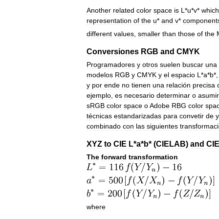
Another
related
color
space
is
L
*
u
*
v
*
which
representation
of
the
u
*
and
v
*
component
different
values
,
smaller
than
those
of
the
Conversiones
RGB
and
CMYK
Programadores
y
otros
suelen
buscar
una
modelos
RGB
y
CMYK
y
el
espacio
L
*
a
*
b
*
y
por
ende
no
tienen
una
relación
precisa
ejemplo
,
es
necesario
determinar
o
asumir
sRGB
color
space
o
Adobe
RBG
color
spa
técnicas
estandarizadas
para
convetir
de
y
combinado
con
las
siguientes
transformac
XYZ
to
CIE
L
*
a
*
b
* (
CIELAB
)
and
CI
The
forward
transformation
where