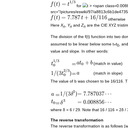
for
0.
008
src
="/
pictures
/
eswiki
/
97
/
a8813c6b1de4735
otherwise
Here
X
,
Y
and
Z
are
the
CIE
XYZ
tristi
n
n
n
The
division
of
the
f
(
t
)
function
into
two
do
assumed
to
be
linear
below
some
t
=
t
,
an
0
value
and
slope
.
In
other
words:
(
match
in
value
)
(
match
in
slope
)
The
value
of
b
was
chosen
to
be
16
/
116
.
T
where
δ
=
6
/
29
.
Note
that
16
/
116
=
2δ
/
The
reverse
transformation
The
reverse
transformation
is
as
follows
(
w