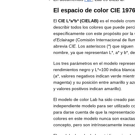
El
espacio
de
color
CIE
197
El
CIE
L
*
a
*
b
* (
CIELAB
)
es
el
modelo
crom
describir
todos
los
colores
que
puede
perci
específicamente
con
este
propósito
por
la
d
'
Eclairage
(
Comisión
Internacional
de
Ilu
abrevia
CIE
.
Los
asteriscos
(*)
que
siguen
nombre
,
ya
que
representan
L
*,
a
*
y
b
*,
de
Los
tres
parámetros
en
el
modelo
represe
rendimientos
negro
y
L
*=
100
indica
blanca
(
a
*,
valores
negativos
indican
verde
mient
magenta
)
y
su
posición
entre
amarillo
y
az
y
valores
positivos
indican
amarillo
).
El
modelo
de
color
Lab
ha
sido
creado
par
independiente
modelo
para
ser
utilizado
c
para
darse
cuenta
de
que
la
representaci
colores
en
este
modelo
nunca
son
exactas
concepto
,
pero
son
intrínsecamente
inexa