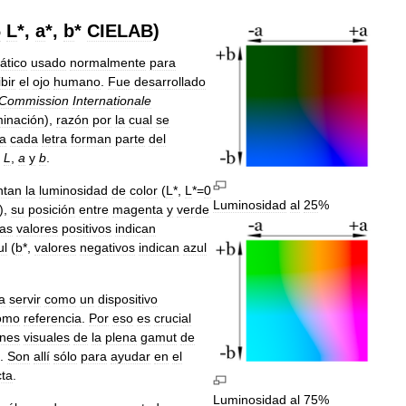
6
L
*,
a
*,
b
*
CIELAB
)
ático
usado
normalmente
para
bir
el
ojo
humano
.
Fue
desarrollado
Commission
Internationale
minación
),
razón
por
la
cual
se
a
cada
letra
forman
parte
del
L
,
a
y
b
.
ntan
la
luminosidad
de
color
(
L
*,
L
*=
0
Luminosidad
al
25
%
),
su
posición
entre
magenta
y
verde
ras
valores
positivos
indican
ul
(
b
*,
valores
negativos
indican
azul
a
servir
como
un
dispositivo
omo
referencia
.
Por
eso
es
crucial
ones
visuales
de
la
plena
gamut
de
.
Son
allí
sólo
para
ayudar
en
el
cta
.
Luminosidad
al
75
%