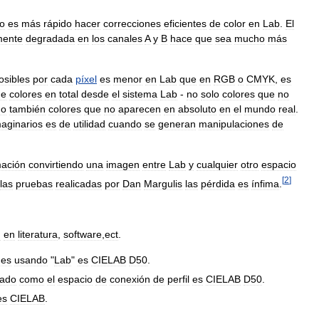
o
es
más
rápido
hacer
correcciones
eficientes
de
color
en
Lab
.
El
mente
degradada
en
los
canales
A
y
B
hace
que
sea
mucho
más
osibles
por
cada
píxel
es
menor
en
Lab
que
en
RGB
o
CMYK
,
es
de
colores
en
total
desde
el
sistema
Lab
-
no
solo
colores
que
no
no
también
colores
que
no
aparecen
en
absoluto
en
el
mundo
real
.
maginarios
es
de
utilidad
cuando
se
generan
manipulaciones
de
mación
convirtiendo
una
imagen
entre
Lab
y
cualquier
otro
espacio
[
2
]
las
pruebas
realicadas
por
Dan
Margulis
las
pérdida
es
ínfima
.
n
en
literatura
,
software
,
ect
.
nes
usando
"
Lab
"
es
CIELAB
D50
.
ado
como
el
espacio
de
conexión
de
perfil
es
CIELAB
D50
.
es
CIELAB
.