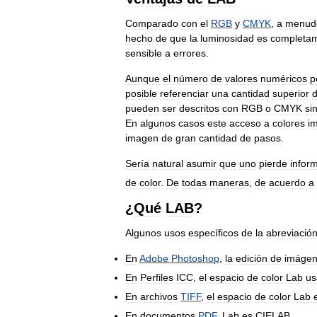
Comparado
con
el
RGB
y
CMYK
,
a
menud
hecho
de
que
la
luminosidad
es
completa
sensible
a
errores
.
Aunque
el
número
de
valores
numéricos
p
posible
referenciar
una
cantidad
superior
pueden
ser
descritos
con
RGB
o
CMYK
si
En
algunos
casos
este
acceso
a
colores
i
imagen
de
gran
cantidad
de
pasos
.
Sería
natural
asumir
que
uno
pierde
infor
de
color
.
De
todas
maneras
,
de
acuerdo
a
¿
Qué
LAB
?
Algunos
usos
específicos
de
la
abreviació
En
Adobe
Photoshop
,
la
edición
de
imáge
En
Perfiles
ICC
,
el
espacio
de
color
Lab
us
En
archivos
TIFF
,
el
espacio
de
color
Lab
En
documentos
PDF
,
Lab
es
CIELAB
.