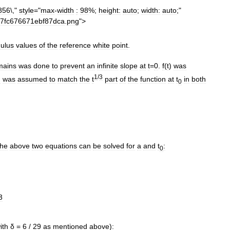
856
\,"
style
="
max
-
width
:
98
%;
height:
auto
;
width:
auto
;"
7fc676671ebf87dca
.
png
">
mulus
values
of
the
reference
white
point
.
mains
was
done
to
prevent
an
infinite
slope
at
t
=
0
.
f
(
t
)
was
1
/
3
d
was
assumed
to
match
the
t
part
of
the
function
at
t
in
both
0
he
above
two
equations
can
be
solved
for
a
and
t
:
0
3
ith
δ
=
6
/
29
as
mentioned
above
)
: