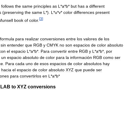
follows
the
same
principles
as
L
*
a
*
b
*
but
has
a
different
s
(
preserving
the
same
L
*).
L
*
u
*
v
*
color
differences
present
[
3
]
Munsell
book
of
color
.
formula
para
realizar
conversiones
entre
los
valores
de
los
,
sin
entender
que
RGB
y
CMYK
no
son
espacios
de
color
absoluto
con
el
espacio
L
*
a
*
b
*.
Para
convertir
entre
RGB
y
L
*
a
*
b
*,
por
un
espacio
absoluto
de
color
para
la
información
RGB
como
ser
ce
.
Para
cada
uno
de
esos
espacios
de
color
absolutos
hay
hacia
el
espacio
de
color
absoluto
XYZ
que
puede
ser
iones
para
convertirlos
en
L
*
a
*
b
*
ELAB
to
XYZ
conversions