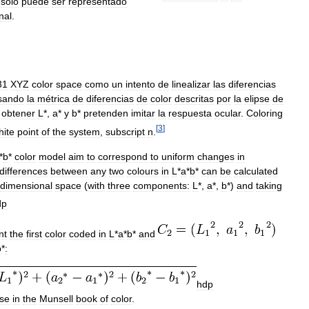
sólo
puede
ser
representado
nal
.
31
XYZ
color
space
como
un
intento
de
linealizar
las
diferencias
sando
la
métrica
de
diferencias
de
color
descritas
por
la
elipse
de
obtener
L
*,
a
*
y
b
*
pretenden
imitar
la
respuesta
ocular
.
Coloring
[
3
]
hite
point
of
the
system
,
subscript
n
.
*
b
*
color
model
aim
to
correspond
to
uniform
changes
in
differences
between
any
two
colours
in
L
*
a
*
b
*
can
be
calculated
dimensional
space
(
with
three
components:
L
*,
a
*,
b
*)
and
taking
dp
nt
the
first
color
coded
in
L
*
a
*
b
*
and
b
*
:
hdp
se
in
the
Munsell
book
of
color
.