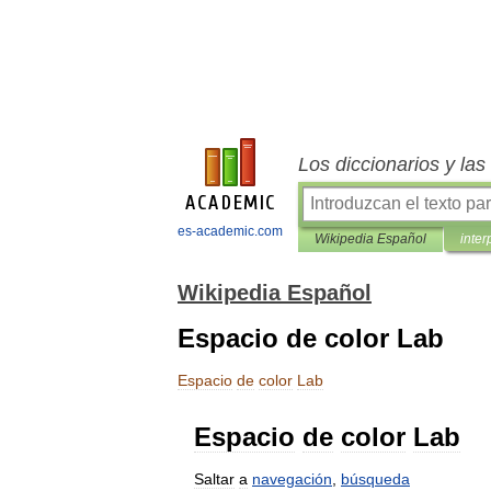
Los diccionarios y la
es-academic.com
Wikipedia Español
inter
Wikipedia Español
Espacio de color Lab
Espacio
de
color
Lab
Espacio
de
color
Lab
Saltar
a
navegación
,
búsqueda