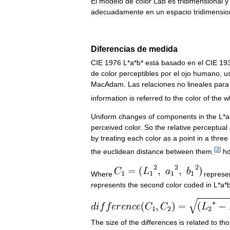
El
modelo
de
color
Lab
es
tridimensional
y
adecuadamente
en
un
espacio
tridimensio
Diferencias
de
medida
CIE
1976
L
*
a
*
b
*
está
basado
en
el
CIE
19
de
color
perceptibles
por
el
ojo
humano
,
u
MacAdam
.
Las
relaciones
no
lineales
para
information
is
referred
to
the
color
of
the
w
Uniform
changes
of
components
in
the
L
*
a
perceived
color
.
So
the
relative
perceptual
by
treating
each
color
as
a
point
in
a
three
[
3
]
the
euclidean
distance
between
them
.
h
Where
represe
represents
the
second
color
coded
in
L
*
a
*
The
size
of
the
differences
is
related
to
tho