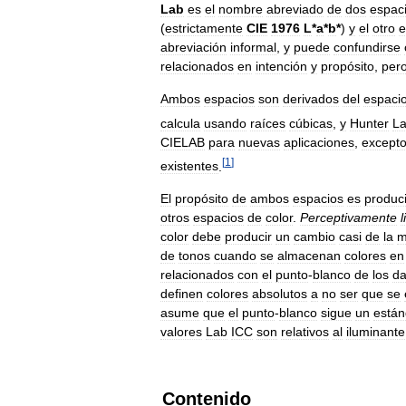
Lab
es
el
nombre
abreviado
de
dos
espac
(
estrictamente
CIE
1976
L
*
a
*
b
*
)
y
el
otro
e
abreviación
informal
,
y
puede
confundirse
relacionados
en
intención
y
propósito
,
per
Ambos
espacios
son
derivados
del
espaci
calcula
usando
raíces
cúbicas
,
y
Hunter
L
CIELAB
para
nuevas
aplicaciones
,
except
[
1
]
existentes
.
El
propósito
de
ambos
espacios
es
produci
otros
espacios
de
color
.
Perceptivamente
l
color
debe
producir
un
cambio
casi
de
la
m
de
tonos
cuando
se
almacenan
colores
en
relacionados
con
el
punto
-
blanco
de
los
da
definen
colores
absolutos
a
no
ser
que
se
asume
que
el
punto
-
blanco
sigue
un
están
valores
Lab
ICC
son
relativos
al
iluminante
Contenido