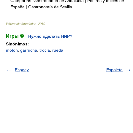
Categorías:
Gastronomía de Andalucía
|
Postres y dulces de
España
|
Gastronomía de Sevilla
Wikimedia foundation
.
2010
.
Игры ⚽
Нужно сделать НИР?
Sinónimos
:
motón
,
garrucha
,
trocla
,
rueda
Espoey
Espoleta