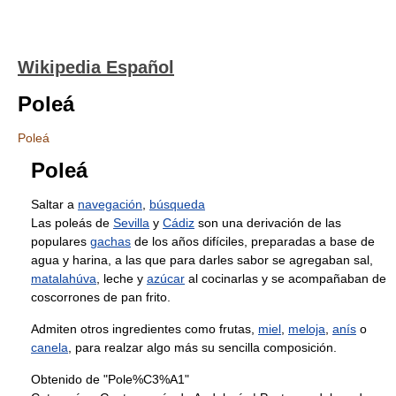
Wikipedia Español
Poleá
Poleá
Poleá
Saltar a
navegación
,
búsqueda
Las poleás de
Sevilla
y
Cádiz
son una derivación de las
populares
gachas
de los años difíciles, preparadas a base de
agua y harina, a las que para darles sabor se agregaban sal,
matalahúva
, leche y
azúcar
al cocinarlas y se acompañaban de
coscorrones de pan frito.
Admiten otros ingredientes como frutas,
miel
,
meloja
,
anís
o
canela
, para realzar algo más su sencilla composición.
Obtenido de "Pole%C3%A1"