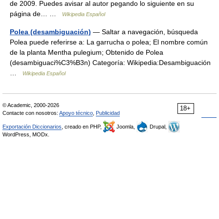
de 2009. Puedes avisar al autor pegando lo siguiente en su
página de… …
Wikipedia Español
Polea (desambiguación)
— Saltar a navegación, búsqueda
Polea puede referirse a: La garrucha o polea; El nombre común
de la planta Mentha pulegium; Obtenido de Polea
(desambiguaci%C3%B3n) Categoría: Wikipedia:Desambiguación
…
Wikipedia Español
© Academic, 2000-2026
18+
Contacte con nosotros:
Apoyo técnico
,
Publicidad
Exportación Diccionarios
, creado en PHP,
Joomla,
Drupal,
WordPress, MODx.