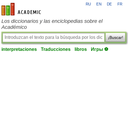
RU
EN
DE
FR
es-academic.com
Los diccionarios y las enciclopedias sobre el
Académico
¡Buscar!
interpretaciones
Traducciones
libros
Игры ⚽