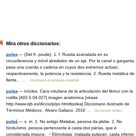
Mira otros diccionarios:
polea
— (Del fr. poulie). 1. f. Rueda acanalada en su
circunferencia y móvil alrededor de un eje. Por la canal o garganta
pasa una cuerda o cadena en cuyos dos extremos actúan,
respectivamente, la potencia y la resistencia. 2. Rueda metálica de
llanta… …
Diccionario de la lengua española
polea
— tróclea. Cara rotuliana de la articulación del fémur con la
rodilla [A02.5.04.027] imagen anatómica [véase
http://www.iqb.es/diccio/p/po.htm#polea] Diccionario ilustrado de
Términos Médicos.. Alvaro Galiano. 2010 …
Diccionario médico
poleá
— s. m. 1. No antigo Malabar, pessoa da plebe. 2. No
hinduísmo, pessoa pertencente à casta dos párias, que é
considerada impura. ‣ Etimologia: malaiala pulayan, casta inferior