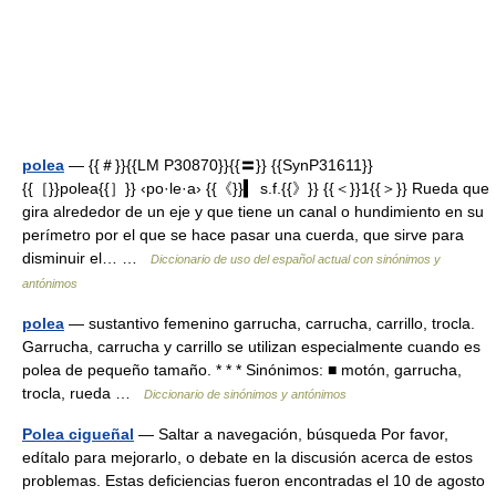
polea
— {{＃}}{{LM P30870}}{{〓}} {{SynP31611}}
{{［}}polea{{］}} ‹po·le·a› {{《}}▍ s.f.{{》}} {{＜}}1{{＞}} Rueda que
gira alrededor de un eje y que tiene un canal o hundimiento en su
perímetro por el que se hace pasar una cuerda, que sirve para
disminuir el… …
Diccionario de uso del español actual con sinónimos y
antónimos
polea
— sustantivo femenino garrucha, carrucha, carrillo, trocla.
Garrucha, carrucha y carrillo se utilizan especialmente cuando es
polea de pequeño tamaño. * * * Sinónimos: ■ motón, garrucha,
trocla, rueda …
Diccionario de sinónimos y antónimos
Polea cigueñal
— Saltar a navegación, búsqueda Por favor,
edítalo para mejorarlo, o debate en la discusión acerca de estos
problemas. Estas deficiencias fueron encontradas el 10 de agosto