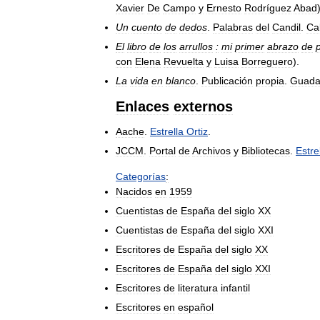
Xavier
De
Campo
y
Ernesto
Rodríguez
Abad
Un
cuento
de
dedos
.
Palabras
del
Candil
.
Ca
El
libro
de
los
arrullos
:
mi
primer
abrazo
de
con
Elena
Revuelta
y
Luisa
Borreguero
).
La
vida
en
blanco
.
Publicación
propia
.
Guada
Enlaces
externos
Aache
.
Estrella
Ortiz
.
JCCM
.
Portal
de
Archivos
y
Bibliotecas
.
Estre
Categorías
:
Nacidos
en
1959
Cuentistas
de
España
del
siglo
XX
Cuentistas
de
España
del
siglo
XXI
Escritores
de
España
del
siglo
XX
Escritores
de
España
del
siglo
XXI
Escritores
de
literatura
infantil
Escritores
en
español