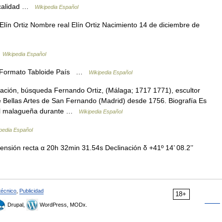
ocalidad …
Wikipedia Español
lín Ortiz Nombre real Elín Ortiz Nacimiento 14 de diciembre de
…
Wikipedia Español
o Formato Tabloide País …
Wikipedia Español
ación, búsqueda Fernando Ortiz, (Málaga; 1717 1771), escultor
 Bellas Artes de San Fernando (Madrid) desde 1756. Biografía Es
ital malagueña durante …
Wikipedia Español
pedia Español
nsión recta α 20h 32min 31.54s Declinación δ +41º 14’ 08.2’’
técnico
,
Publicidad
18+
Drupal,
WordPress, MODx.