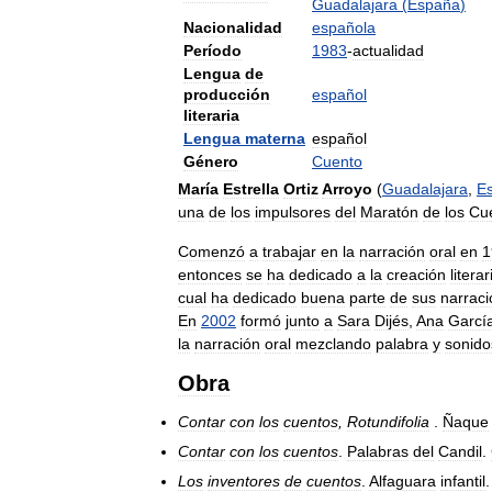
Guadalajara
(
España
)
Nacionalidad
española
Período
1983
-
actualidad
Lengua
de
producción
español
literaria
Lengua
materna
español
Género
Cuento
María
Estrella
Ortiz
Arroyo
(
Guadalajara
,
E
una
de
los
impulsores
del
Maratón
de
los
Cu
Comenzó
a
trabajar
en
la
narración
oral
en
1
entonces
se
ha
dedicado
a
la
creación
literar
cual
ha
dedicado
buena
parte
de
sus
narrac
En
2002
formó
junto
a
Sara
Dijés
,
Ana
Garcí
la
narración
oral
mezclando
palabra
y
sonido
Obra
Contar
con
los
cuentos
,
Rotundifolia
.
Ñaque
Contar
con
los
cuentos
.
Palabras
del
Candil
.
Los
inventores
de
cuentos
.
Alfaguara
infantil