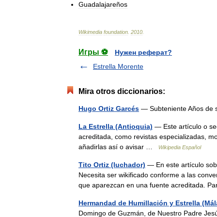
Guadalajareños
Wikimedia
foundation
.
2010
.
Игры ⚽
Нужен реферат?
Estrella Morente
Mira otros diccionarios:
Hugo Ortiz Garcés
— Subteniente Años de s
La Estrella (Antioquia)
— Este artículo o se
acreditada, como revistas especializadas, mo
añadirlas así o avisar …
Wikipedia Español
Tito Ortiz (luchador)
— En este artículo sob
Necesita ser wikificado conforme a las conve
que aparezcan en una fuente acreditada. 
Hermandad de Humillación y Estrella (Mál
Domingo de Guzmán, de Nuestro Padre Jesús 