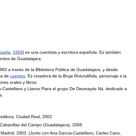
spaña
;
1959
)
es
una
cuentista
y
escritora
española
.
Es
también
entos
de
Guadalajara
.
983
a
través
de
la
Biblioteca
Pública
de
Guadalajara
,
y
desde
ia
de
cuentos
.
Es
creadora
de
la
Bruja
Rotundifolia
,
personaje
a
la
iones
orales
y
libros
.
a
-
Castellano
y
Llanos
Piara
el
grupo
De
Desmayás
Ná
,
dedicado
a
s
.
editora
.
Ciudad
Real
,
2002
.
Cabanillas
del
Campo
(
Guadalajara
),
2008
.
.
Madrid
,
2003
. (
Junto
con
Ana
García
-
Castellano
,
Carles
Cano
,