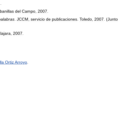
).
banillas
del
Campo
,
2007
.
palabras
.
JCCM
,
servicio
de
publicaciones
.
Toledo
,
2007
. (
Junto
lajara
,
2007
.
lla
Ortiz
Arroyo
.