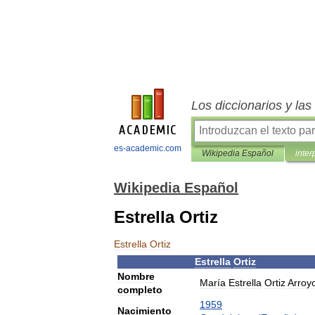
Los diccionarios y la
es-academic.com
Wikipedia Español
inter
Wikipedia Español
Estrella Ortiz
Estrella
Ortiz
Estrella
Ortiz
Nombre
María
Estrella
Ortiz
Arroy
completo
1959
Nacimiento