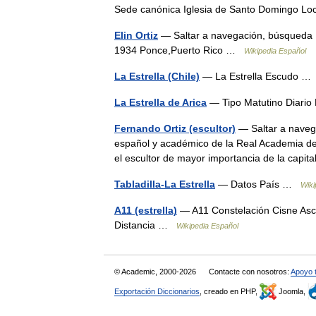
Sede canónica Iglesia de Santo Domingo L
Elin Ortiz
— Saltar a navegación, búsqueda E
1934 Ponce,Puerto Rico …
Wikipedia Español
La Estrella (Chile)
— La Estrella Escudo 
La Estrella de Arica
— Tipo Matutino Diari
Fernando Ortiz (escultor)
— Saltar a naveg
español y académico de la Real Academia de
el escultor de mayor importancia de la cap
Tabladilla-La Estrella
— Datos País …
Wiki
A11 (estrella)
— A11 Constelación Cisne Asce
Distancia …
Wikipedia Español
© Academic, 2000-2026
Contacte con nosotros:
Apoyo 
Exportación Diccionarios
, creado en PHP,
Joomla,