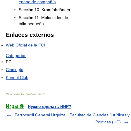
enano de compañía
Sección 10: Kromfohrländer
Sección 11: Molosoides de
talla pequeña
Enlaces externos
Web Oficial de la FCI
Categorías
:
FCI
Cinología
Kennel Club
Wikimedia foundation
.
2010
.
Игры ⚽
Нужно сделать НИР?
Ferrocarril General Urquiza
Facultad de Ciencias Jurídicas y
Políticas (UC)