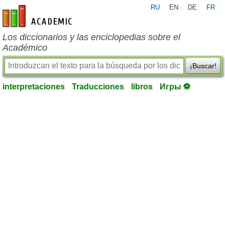
RU
EN
DE
FR
es-academic.com
Los diccionarios y las enciclopedias sobre el
Académico
¡Buscar!
interpretaciones
Traducciones
libros
Игры ⚽