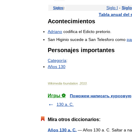
Siglo
I
-
Siglo
Siglos
:
Tabla
anual
del
Acontecimientos
Adriano
codifica
el
Edicto
pretorio
.
San
Higinio
sucede
a
San
Telesforo
como
pa
Personajes
importantes
Categoría
:
Años
130
Wikimedia
foundation
.
2010
.
Игры ⚽
Поможем написать курсовую
130 a. C.
Mira otros diccionarios:
Años 130 a. C.
— Años 130 a. C. Saltar a n