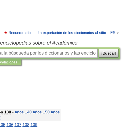
Recuerde sitio
La exportación de los diccionarios al sitio
ES
s enciclopedias sobre el Académico
¡Buscar!
pretaciones
0
os
130
-
Años
140
Años
150
Años
0
135
136
137
138
139