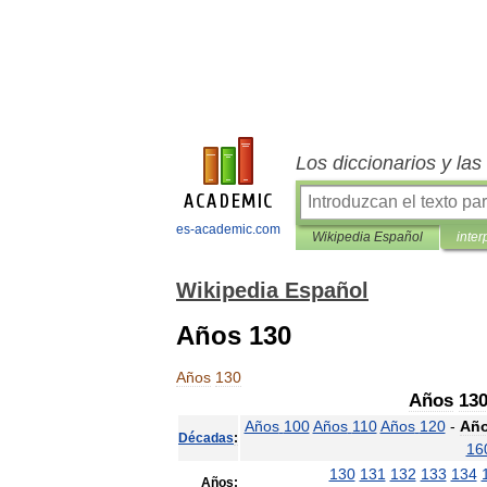
Los diccionarios y la
es-academic.com
Wikipedia Español
inter
Wikipedia Español
Años 130
Años
130
Años
13
Años
100
Años
110
Años
120
-
Añ
Décadas
:
16
130
131
132
133
134
Años: