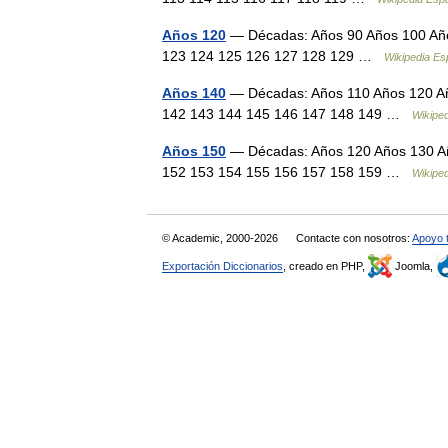
Años 120
— Décadas: Años 90 Años 100 Año
123 124 125 126 127 128 129 …
Wikipedia Es
Años 140
— Décadas: Años 110 Años 120 Añ
142 143 144 145 146 147 148 149 …
Wikipe
Años 150
— Décadas: Años 120 Años 130 Añ
152 153 154 155 156 157 158 159 …
Wikipe
© Academic, 2000-2026
Contacte con nosotros:
Apoyo 
Exportación Diccionarios
, creado en PHP,
Joomla,