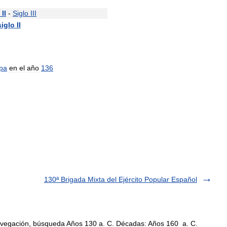
II
-
Siglo
III
siglo
II
pa
en
el
año
136
130ª Brigada Mixta del Ejército Popular Español
avegación, búsqueda Años 130 a. C. Décadas: Años 160 a. C.