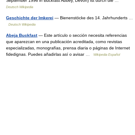
September 1996 in Buckfast Abbey, Devon) ist durch die …
Deutsch Wikipedia
Geschichte der Imkerei
— Bienenstöcke des 14. Jahrhunderts …
Deutsch Wikipedia
Abeja Buckfast
— Este artículo o sección necesita referencias
que aparezcan en una publicación acreditada, como revistas
especializadas, monografías, prensa diaria o páginas de Internet
fidedignas. Puedes añadirlas así o avisar …
Wikipedia Español