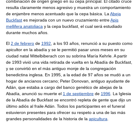
combinación de origen griego en su cepa principal. El citado cruce
resulta claramente menos agresivo y muestra un comportamiento
de enjambre menos acentuado que la cepa básica. La
Abeja
Buckfast
es mejorada con un nuevo cruzamiento entre
Apis
mellifera anatoliaca
y la cepa buckfast, el cual será estudiado
durante muchos años.
El
2 de febrero
de
1992
, a los 93 años, renunció a su puesto como
apicultor en la abadía y se le permitió pasar unos meses en su
ciudad natal Mittelbiberach con su sobrina María Kehrle. A partir
de 1993 vivió una vida retirada de vuelta en la Abadía de Buckfast,
y se convirtió en el más antiguo monje de la congregación
benedictina inglesa. En 1995, a la edad de 97 años se mudó a un
hogar de ancianos cercano; Peter Donovan, antiguo ayudante de
Adán, que estaba a cargo del banco genético de abejas de la
Abadía, anunció su muerte el
1 de septiembre
de
1996
. La Iglesia
de la Abadía de Buckfast se encontró repleta de gente que dijo un
último adiós al fraile Adán. Todos los participantes en el funeral
estuvieron presentes para ofrecer su respeto a una de las más
grandes personalidades de la historia de la
apicultura
.