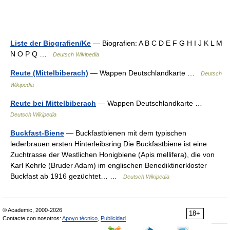
Liste der Biografien/Ke
— Biografien: A B C D E F G H I J K L M
N O P Q …
Deutsch Wikipedia
Reute (Mittelbiberach)
— Wappen Deutschlandkarte …
Deutsch
Wikipedia
Reute bei Mittelbiberach
— Wappen Deutschlandkarte …
Deutsch Wikipedia
Buckfast-Biene
— Buckfastbienen mit dem typischen
lederbrauen ersten Hinterleibsring Die Buckfastbiene ist eine
Zuchtrasse der Westlichen Honigbiene (Apis mellifera), die von
Karl Kehrle (Bruder Adam) im englischen Benediktinerkloster
Buckfast ab 1916 gezüchtet… …
Deutsch Wikipedia
© Academic, 2000-2026
18+
Contacte con nosotros:
Apoyo técnico
,
Publicidad