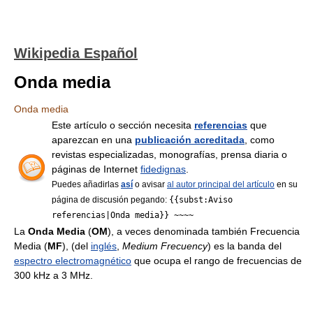
Wikipedia Español
Onda media
Onda media
Este artículo o sección necesita
referencias
que
aparezcan en una
publicación acreditada
, como
revistas especializadas, monografías, prensa diaria o
páginas de Internet
fidedignas
.
Puedes añadirlas
así
o avisar
al autor principal del artículo
en su
página de discusión pegando:
{{subst:Aviso
referencias|Onda media}} ~~~~
La
Onda Media
(
OM
), a veces denominada también Frecuencia
Media (
MF
), (del
inglés
,
Medium Frecuency
) es la banda del
espectro electromagnético
que ocupa el rango de frecuencias de
300 kHz a 3 MHz.