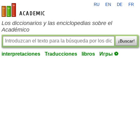
RU
EN
DE
FR
es-academic.com
Los diccionarios y las enciclopedias sobre el
Académico
¡Buscar!
interpretaciones
Traducciones
libros
Игры ⚽