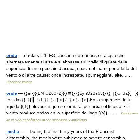
onda
— ón·da s.f. 1. FO ciascuna delle masse d acqua che
alternativamente si alza e si abbassa sul livello di quiete della
superficie di uno specchio d acqua, spec. del mare, per effetto del
vento o di altre cause: onde increspate, spumeggianti, alte,… …
Dizionario italiano
onda
— {{＃}}{{LM O28072}}{{〓}} {{SynO28763}} {{［}}onda{{］}}
‹on·da› {{《}}▍ s.f.{{》}} {{＜}}1{{＞}} {{♂}}En la superficie de un
líquido,{{♀}} elevación que se forma al perturbar el líquido: • El
viento produce ondas en la superficie del lago.{{○}}… …
Diccionario
de uso del español actual con sinónimos y antónimos
media
— During the first thirty years of the Francoist
dictatorship, the media were subjected to severe censorship,