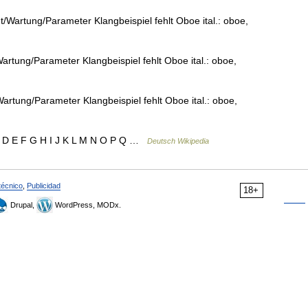
Wartung/Parameter Klangbeispiel fehlt Oboe ital.: oboe,
rtung/Parameter Klangbeispiel fehlt Oboe ital.: oboe,
rtung/Parameter Klangbeispiel fehlt Oboe ital.: oboe,
C D E F G H I J K L M N O P Q …
Deutsch Wikipedia
técnico
,
Publicidad
18+
Drupal,
WordPress, MODx.