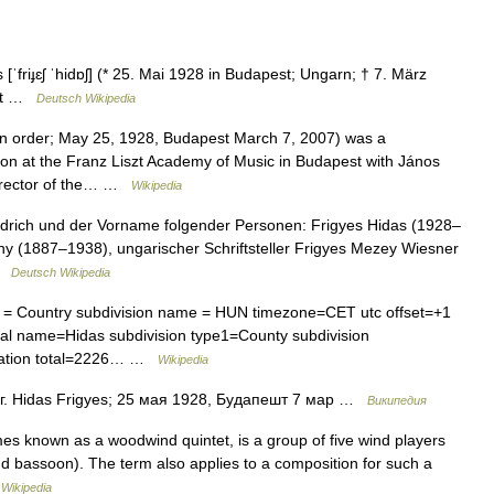
friɟɛʃ ˈhidɒʃ] (* 25. Mai 1928 in Budapest; Ungarn; † 7. März
ist …
Deutsch Wikipedia
n order; May 25, 1928, Budapest March 7, 2007) was a
n at the Franz Liszt Academy of Music in Budapest with János
 director of the… …
Wikipedia
edrich und der Vorname folgender Personen: Frigyes Hidas (1928–
hy (1887–1938), ungarischer Schriftsteller Frigyes Mezey Wiesner
 …
Deutsch Wikipedia
e = Country subdivision name = HUN timezone=CET utc offset=+1
al name=Hidas subdivision type1=County subdivision
lation total=2226… …
Wikipedia
 Hidas Frigyes; 25 мая 1928, Будапешт 7 мар …
Википедия
es known as a woodwind quintet, is a group of five wind players
nd bassoon). The term also applies to a composition for such a
…
Wikipedia