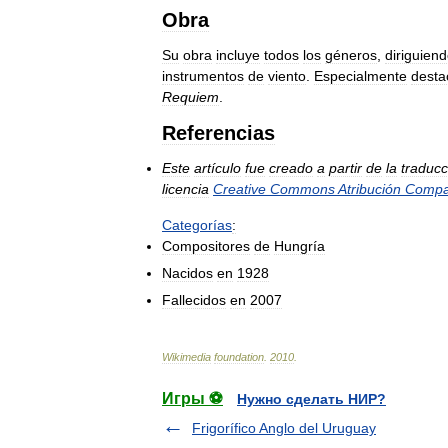
Obra
Su
obra
incluye
todos
los
géneros
,
diriguien
instrumentos
de
viento
.
Especialmente
desta
Requiem
.
Referencias
Este
artículo
fue
creado
a
partir
de
la
traducc
licencia
Creative
Commons
Atribución
Compar
Categorías
:
Compositores
de
Hungría
Nacidos
en
1928
Fallecidos
en
2007
Wikimedia
foundation
.
2010
.
Игры ⚽
Нужно сделать НИР?
Frigorífico Anglo del Uruguay