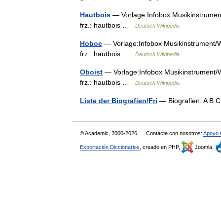
Hautbois
— Vorlage:Infobox Musikinstrument/
frz.: hautbois …
Deutsch Wikipedia
Hoboe
— Vorlage:Infobox Musikinstrument/Wa
frz.: hautbois …
Deutsch Wikipedia
Oboist
— Vorlage:Infobox Musikinstrument/Wa
frz.: hautbois …
Deutsch Wikipedia
Liste der Biografien/Fri
— Biografien: A B 
© Academic, 2000-2026
Contacte con nosotros:
Apoyo 
Exportación Diccionarios
, creado en PHP,
Joomla,