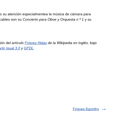
do
su
atención
especialmentea
la
música
de
cámara
para
cables
son
su
Concierto
para
Oboe
y
Orquesta
n
º
1
y
su
ión
del
artículo
Frigyes
Hidas
de
la
Wikipedia
en
inglés
,
bajo
tir
Igual
3
.
0
y
GFDL
.
Frigyes Karinthy