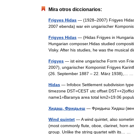
Mira otros diccionarios:
Frigyes Hidas
— (1928–2007) Frigyes Hidas [ˈ
2007 ebenda) war ein ungarischer Kompon
Frigyes Hidas
— (Hidas Frigyes in Hungaria
Hungarian composer.Hidas studied compositio
Visky. After his studies, he was the musical
Frigyes
— ist eine ungarische Form von Fri
2007), ungarischer Komponist Frigyes Karint
(26. September 1887 – 22. März 1938),…
Hidas
— Infobox Settlement subdivision typ
timezone DST=CEST utc offset DST=+2|offici
name1=Baranya area total km2=19.06 popu
Хидаш, Фридьеш
— Фридьеш Хидаш (венг.
Wind quintet
— A wind quintet, also sometim
(most commonly flute, oboe, clarinet, horn a
group. Unlike the string quartet with its… 