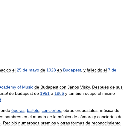
nacido
el
25
de
mayo
de
1928
en
Budapest
,
y
fallecido
el
7
de
Academy
of
Music
de
Budapest
con
János
Visky
.
Después
de
sus
onal
de
Budapest
de
1951
a
1966
y
también
ocupó
el
mismo
9
.
yendo
óperas
,
ballets
,
conciertos
,
obras
orquestales
,
música
de
es
nombres
en
el
mundo
de
la
música
de
cámara
y
conciertos
de
s
.
Recibió
numerosos
premios
y
otras
formas
de
reconocimiento