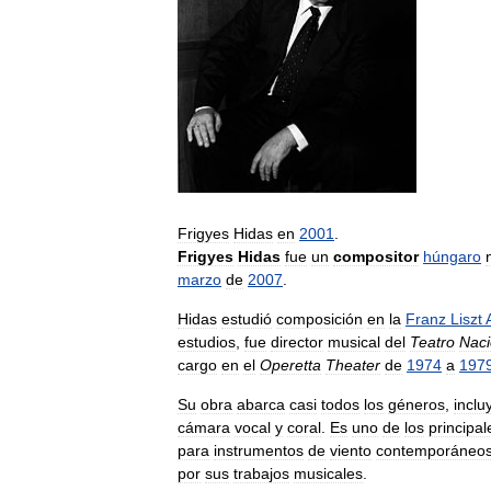
Frigyes
Hidas
en
2001
.
Frigyes
Hidas
fue
un
compositor
húngaro
marzo
de
2007
.
Hidas
estudió
composición
en
la
Franz
Liszt
estudios
,
fue
director
musical
del
Teatro
Naci
cargo
en
el
Operetta
Theater
de
1974
a
197
Su
obra
abarca
casi
todos
los
géneros
,
inclu
cámara
vocal
y
coral
.
Es
uno
de
los
principal
para
instrumentos
de
viento
contemporáneo
por
sus
trabajos
musicales
.