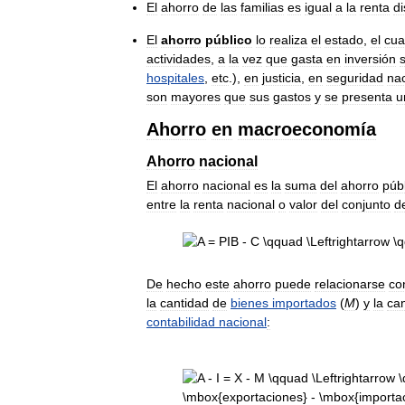
El
ahorro
de
las
familias
es
igual
a
la
renta
di
El
ahorro
público
lo
realiza
el
estado
,
el
cua
actividades
,
a
la
vez
que
gasta
en
inversión
s
hospitales
,
etc
.),
en
justicia
,
en
seguridad
nac
son
mayores
que
sus
gastos
y
se
presenta
u
Ahorro
en
macroeconomía
Ahorro
nacional
El
ahorro
nacional
es
la
suma
del
ahorro
púb
entre
la
renta
nacional
o
valor
del
conjunto
d
De
hecho
este
ahorro
puede
relacionarse
co
la
cantidad
de
bienes
importados
(
M
)
y
la
ca
contabilidad
nacional
: