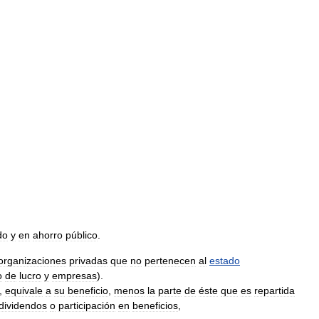
do
y
en
ahorro
público
.
organizaciones
privadas
que
no
pertenecen
al
estado
o
de
lucro
y
empresas
).
,
equivale
a
su
beneficio
,
menos
la
parte
de
éste
que
es
repartida
dividendos
o
participación
en
beneficios
,