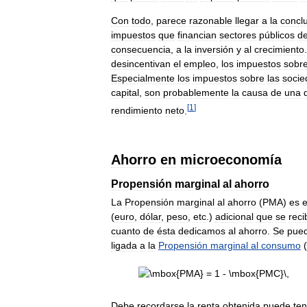
Con
todo
,
parece
razonable
llegar
a
la
concl
impuestos
que
financian
sectores
públicos
d
consecuencia
,
a
la
inversión
y
al
crecimiento
desincentivan
el
empleo
,
los
impuestos
sobr
Especialmente
los
impuestos
sobre
las
socie
capital
,
son
probablemente
la
causa
de
una
[
1
]
rendimiento
neto
.
Ahorro
en
microeconomía
Propensión
marginal
al
ahorro
La
Propensión
marginal
al
ahorro
(
PMA
)
es
e
(
euro
,
dólar
,
peso
,
etc
.)
adicional
que
se
reci
cuanto
de
ésta
dedicamos
al
ahorro
.
Se
pue
ligada
a
la
Propensión
marginal
al
consumo
(
Debe
recordarse
la
renta
obtenida
puede
ten