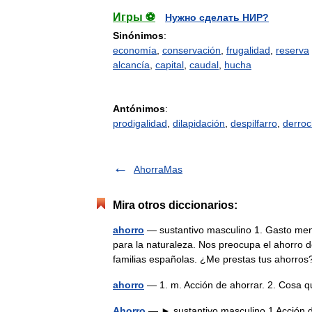
Игры ⚽
Нужно сделать НИР?
Sinónimos
:
economía
,
conservación
,
frugalidad
,
reserva
alcancía
,
capital
,
caudal
,
hucha
Antónimos
:
prodigalidad
,
dilapidación
,
despilfarro
,
derro
AhorraMas
Mira otros diccionarios:
ahorro
— sustantivo masculino 1. Gasto meno
para la naturaleza. Nos preocupa el ahorro d
familias españolas. ¿Me prestas tus ahor
ahorro
— 1. m. Acción de ahorrar. 2. Cosa 
Ahorro
— ► sustantivo masculino 1 Acción de