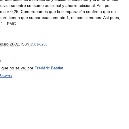
dividirse
entre
consumo
adicional
y
ahorro
adicional
.
Así
,
por
e
ser
0
,
25
.
Comprobamos
que
la
comparación
confirma
que
en
mpre
tienen
que
sumar
exactamente
1
,
ni
más
ni
menos
.
Así
pues
,
=
1
-
PMC
.
gosto
2001
.
.
ISSN
1561
-
0268
n
o
que
no
se
ve
,
por
Frédéric
Bastiat
Bawerk