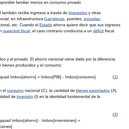
sponible
familiar
menos
en
consumo
privado
l
también
recibe
ingresos
a
través
de
impuestos
y
otras
ocial
,
en
infraestructura
(
carreteras
,
puentes
,
escuelas
,
ional
,
etc
.
Cuando
el
Estado
ahorra
quiere
decir
que
sus
ingresos
n
superávit
fiscal
,
el
caso
contrario
conduciría
a
un
déficit
fiscal
.
lico
y
el
privado
.
El
ahorro
nacional
viene
dado
por
la
diferencia
e
bienes
producidos
y
el
consumo:
(
1
)
n
el
consumo
nacional
(
C
),
la
cantidad
de
bienes
exportados
(
X
),
ntidad
de
inversión
(
I
)
en
la
identidad
fundamental
de
la
(
2
)