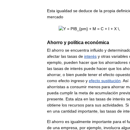
Esta
igualdad
se
deduce
de
la
propia
definic
mercado
Ahorro
y
política
económica
El
ahorro
se
encuentra
influido
y
determinad
afectar
las
tasas
de
interés
y
otras
variables
ejemplo
,
pueden
hacer
que
los
ahorradores
las
tasas
de
interés
puede
hacer
que
los
aho
ahorrar
,
o
bien
puede
tener
el
efecto
opuest
como
efecto
ingreso
y
efecto
sustitución
.
Así
ahorristas
a
consumir
menos
para
ahorrar
m
pueda
cumplir
la
meta
de
acumulación
previ
presente
.
Esta
alza
en
las
tasas
de
interés
s
obtiene
los
recursos
para
sus
actividades
.
Si
en
una
cantidad
importante
,
las
tasas
de
int
El
ahorro
es
igualmente
importante
para
el
f
de
una
empresa
,
por
ejemplo
,
involucra
algu