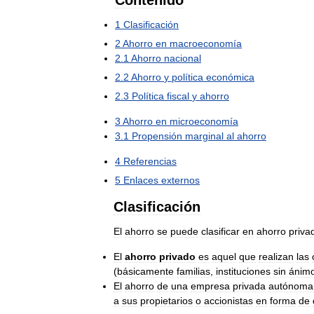
Contenido
1
Clasificación
2
Ahorro
en
macroeconomía
2
.
1
Ahorro
nacional
2
.
2
Ahorro
y
política
económica
2
.
3
Política
fiscal
y
ahorro
3
Ahorro
en
microeconomía
3
.
1
Propensión
marginal
al
ahorro
4
Referencias
5
Enlaces
externos
Clasificación
El
ahorro
se
puede
clasificar
en
ahorro
priva
El
ahorro
privado
es
aquel
que
realizan
las
(
básicamente
familias
,
instituciones
sin
ánim
El
ahorro
de
una
empresa
privada
autónoma
a
sus
propietarios
o
accionistas
en
forma
de