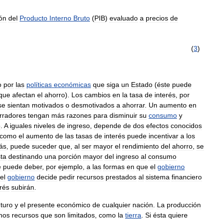
ión
del
Producto
Interno
Bruto
(
PIB
)
evaluado
a
precios
de
(
3
)
o
por
las
políticas
económicas
que
siga
un
Estado
(
éste
puede
que
afectan
el
ahorro
).
Los
cambios
en
la
tasa
de
interés
,
por
se
sientan
motivados
o
desmotivados
a
ahorrar
.
Un
aumento
en
rradores
tengan
más
razones
para
disminuir
su
consumo
y
o
.
A
iguales
niveles
de
ingreso
,
depende
de
dos
efectos
conocidos
como
el
aumento
de
las
tasas
de
interés
puede
incentivar
a
los
ás
,
puede
suceder
que
,
al
ser
mayor
el
rendimiento
del
ahorro
,
se
sta
destinando
una
porción
mayor
del
ingreso
al
consumo
e
puede
deber
,
por
ejemplo
,
a
las
formas
en
que
el
gobierno
el
gobierno
decide
pedir
recursos
prestados
al
sistema
financiero
erés
subirán
.
uturo
y
el
presente
económico
de
cualquier
nación
.
La
producción
nos
recursos
que
son
limitados
,
como
la
tierra
.
Si
ésta
quiere