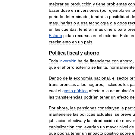
mejorar
su
producción
y
tiene
problemas
con
basándose
en
inversiones
(
por
ejemplo
en
t
periodo
determinado
,
tendrá
la
posibilidad
d
maquinarias
o
a
esa
tecnología
o
a
otros
rec
en
las
cuentas
,
tendrán
más
dinero
para
pre
Estado
pidan
recursos
en
el
exterior
.
Esto
,
e
crecimiento
en
un
país
.
Política
fiscal
y
ahorro
Toda
inversión
ha
de
financiarse
con
ahorro
,
que
el
ahorro
externo
se
limita
,
normalmente
Dentro
de
la
economía
nacional
,
el
sector
pr
transferencias
a
los
hogares
,
incluidos
los
pa
cual
el
gasto
público
afecta
a
la
acumulación
las
transferencias
podrían
tener
un
efecto
ne
Por
ahora
,
las
pensiones
constituyen
la
parti
mantenerse
las
políticas
actuales
,
se
prevé
u
jubilación
efectiva
y
la
introducción
de
nuevo
capitalización
conllevarían
un
mayor
nivel
de
que
podría
tener
un
impacto
positivo
sobre
e