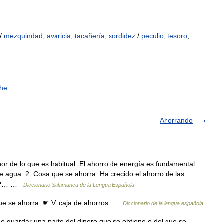
/
mezquindad
,
avaricia
,
tacañería
,
sordidez
/
peculio
,
tesoro
,
che
Ahorrando
r de lo que es habitual: El ahorro de energía es fundamental
e agua. 2. Cosa que se ahorra: Ha crecido el ahorro de las
ros?… …
Diccionario Salamanca de la Lengua Española
que se ahorra. ☛ V. caja de ahorros …
Diccionario de la lengua española
 guardar una parte del dinero que se obtiene o del que se