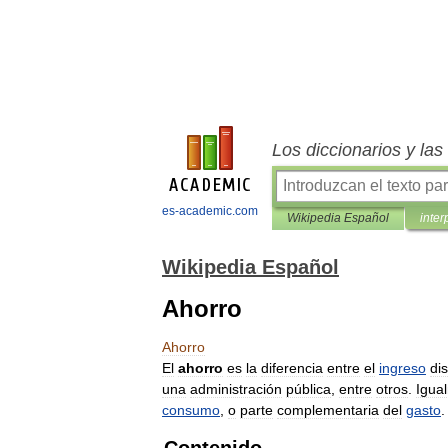
Los diccionarios y la
es-academic.com
Wikipedia Español
inter
Wikipedia Español
Ahorro
Ahorro
El
ahorro
es
la
diferencia
entre
el
ingreso
di
una
administración
pública
,
entre
otros
.
Igua
consumo
,
o
parte
complementaria
del
gasto
.