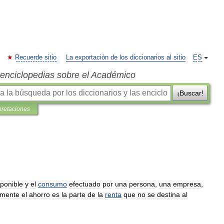
Recuerde sitio
La exportación de los diccionarios al sitio
ES
s enciclopedias sobre el Académico
¡Buscar!
pretaciones
sponible
y
el
consumo
efectuado
por
una
persona
,
una
empresa
,
lmente
el
ahorro
es
la
parte
de
la
renta
que
no
se
destina
al