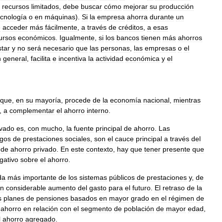
recursos
limitados
,
debe
buscar
cómo
mejorar
su
producción
ecnología
o
en
máquinas
).
Si
la
empresa
ahorra
durante
un
e
acceder
más
fácilmente
,
a
través
de
créditos
,
a
esas
ursos
económicos
.
Igualmente
,
si
los
bancos
tienen
más
ahorros
star
y
no
será
necesario
que
las
personas
,
las
empresas
o
el
n
general
,
facilita
e
incentiva
la
actividad
económica
y
el
que
,
en
su
mayoría
,
procede
de
la
economía
nacional
,
mientras
,
a
complementar
el
ahorro
interno
.
ivado
es
,
con
mucho
,
la
fuente
principal
de
ahorro
.
Las
gos
de
prestaciones
sociales
,
son
el
cauce
principal
a
través
del
de
ahorro
privado
.
En
este
contexto
,
hay
que
tener
presente
que
gativo
sobre
el
ahorro
.
da
más
importante
de
los
sistemas
públicos
de
prestaciones
y
,
de
n
considerable
aumento
del
gasto
para
el
futuro
.
El
retraso
de
la
s
planes
de
pensiones
basados
en
mayor
grado
en
el
régimen
de
ahorro
en
relación
con
el
segmento
de
población
de
mayor
edad
,
l
ahorro
agregado
.