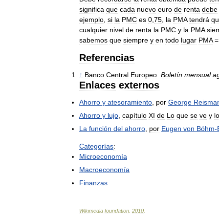
significa
que
cada
nuevo
euro
de
renta
debe
ejemplo
,
si
la
PMC
es
0
,
75
,
la
PMA
tendrá
qu
cualquier
nivel
de
renta
la
PMC
y
la
PMA
sie
sabemos
que
siempre
y
en
todo
lugar
PMA
Referencias
↑
Banco
Central
Europeo
.
Boletín
mensual
a
Enlaces
externos
Ahorro
y
atesoramiento
,
por
George
Reisma
Ahorro
y
lujo
,
capítulo
XI
de
Lo
que
se
ve
y
l
La
función
del
ahorro
,
por
Eugen
von
Böhm
-
Categorías
:
Microeconomía
Macroeconomía
Finanzas
Wikimedia
foundation
.
2010
.