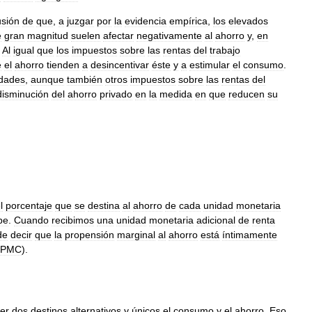
usión
de
que
,
a
juzgar
por
la
evidencia
empírica
,
los
elevados
e
gran
magnitud
suelen
afectar
negativamente
al
ahorro
y
,
en
.
Al
igual
que
los
impuestos
sobre
las
rentas
del
trabajo
e
el
ahorro
tienden
a
desincentivar
éste
y
a
estimular
el
consumo
.
dades
,
aunque
también
otros
impuestos
sobre
las
rentas
del
disminución
del
ahorro
privado
en
la
medida
en
que
reducen
su
l
porcentaje
que
se
destina
al
ahorro
de
cada
unidad
monetaria
be
.
Cuando
recibimos
una
unidad
monetaria
adicional
de
renta
de
decir
que
la
propensión
marginal
al
ahorro
está
íntimamente
PMC
).
er
dos
destinos
alternativos
y
únicos
el
consumo
y
el
ahorro
.
Eso